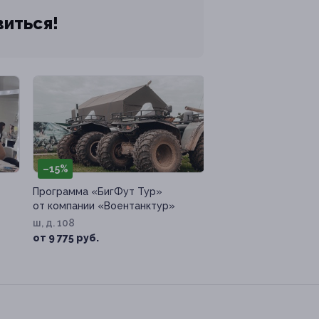
виться!
–15%
Программа «БигФут Тур»
от компании «Воентанктур»
ш, д. 108
от 9 775 руб.