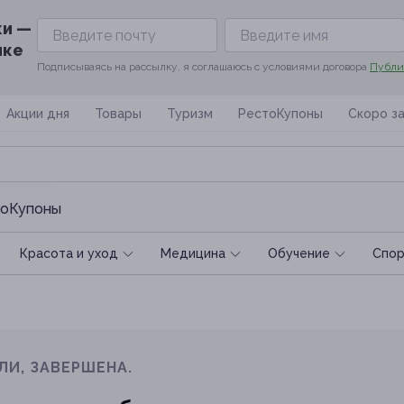
ки —
ике
Подписываясь на рассылку, я соглашаюсь с условиями договора
Публи
Акции дня
Товары
Туризм
РестоКупоны
Скоро з
оКупоны
Красота и уход
Медицина
Обучение
Спoр
ЛИ, ЗАВЕРШЕНА.