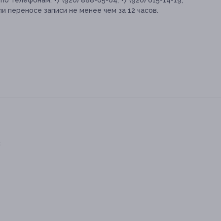
 телефонам: +7 (920) 888-65-64, +7 (920) 615-14-19;
и переносе записи не менее чем за 12 часов.
с
5-