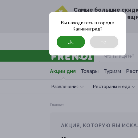
Cамые большие скид
в твоём почтовом ящ
Вы находитесь в городе
Калининград
?
Москва
Да
Нет
Акции дня
Товары
Туризм
Рест
Развлечения
Рестораны и еда
Главная
АКЦИЯ, КОТОРУЮ ВЫ ИСКА