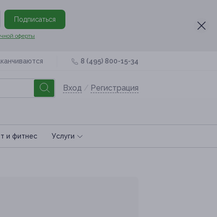
Подписаться
чной оферты
аканчиваются
8 (495) 800-15-34
Вход
/
Регистрация
т и фитнес
Услуги