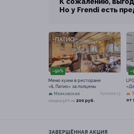
К сожалению, выгод
Но у Frendi есть пр
–50%
–
Меню кухни в ресторане
LPG
«IL Патио» за полцены
«Де
Маяковская
Куплено 13
от 
200 руб.
скидка 50% за
ЗАВЕРШЁННАЯ АКЦИЯ