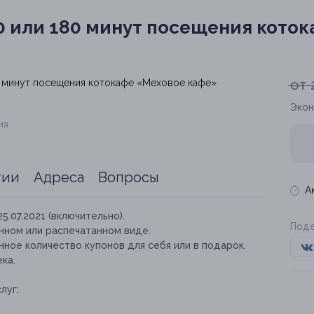
0 или 180 минут посещения кото
от 
Экон
ия
тии
Адреса
Вопросы
А
25.07.2021 (включительно).
Поде
нном или распечатанном виде.
ное количество купонов для себя или в подарок.
ка.
луг: