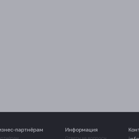
изнес-партнёрам
Информация
Кон
артнёрам
Ответы на вопросы