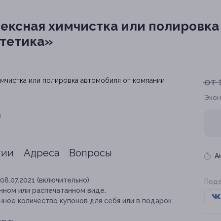
ексная химчистка или полировка
стетика»
от 
Экон
я
тии
Адреса
Вопросы
А
08.07.2021 (включительно).
Поде
нном или распечатанном виде.
ное количество купонов для себя или в подарок.