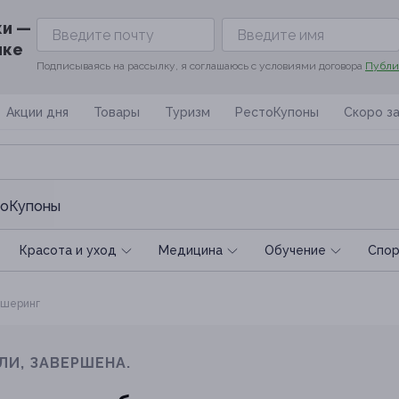
ки —
ике
Подписываясь на рассылку, я соглашаюсь с условиями договора
Публи
Акции дня
Товары
Туризм
РестоКупоны
Скоро з
оКупоны
Красота и уход
Медицина
Обучение
Спoр
шеринг
ЛИ, ЗАВЕРШЕНА.