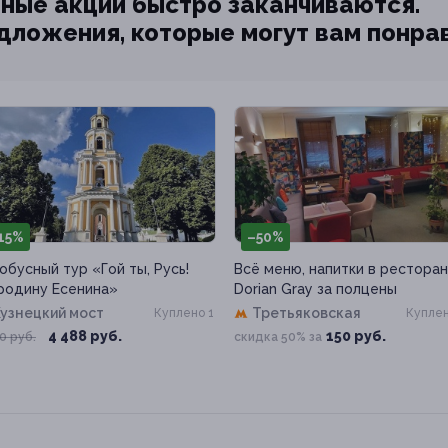
ные акции быстро заканчиваются.
едложения, которые могут вам понра
15%
–50%
обусный тур «Гой ты, Русь!
Всё меню, напитки в рестора
родину Есенина»
Dorian Gray за полцены
узнецкий мост
Третьяковская
Куплено 1
Куплен
4 488 руб.
150 руб.
0 руб.
скидка 50% за