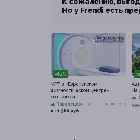
К сожалению, выгод
Но у Frendi есть пр
–64%
–
МРТ в «Европейском
Авт
диагностическом центре»
На 
со скидкой
К
Павелецкая
Куплено 13
+1
5 28
от 1 980 руб.