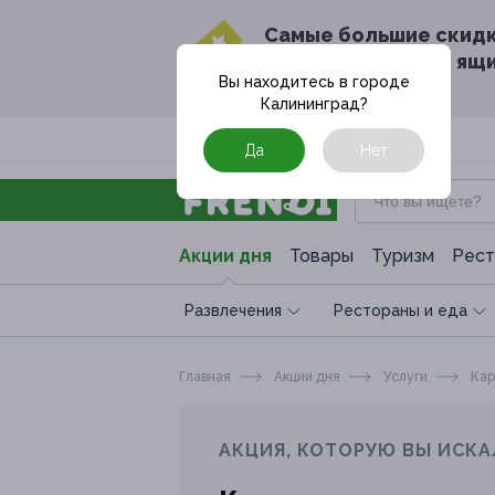
Cамые большие скид
в твоём почтовом ящ
Вы находитесь в городе
Калининград
?
Москва
Да
Нет
Акции дня
Товары
Туризм
Рест
Развлечения
Рестораны и еда
Главная
Акции дня
Услуги
Кар
АКЦИЯ, КОТОРУЮ ВЫ ИСКА