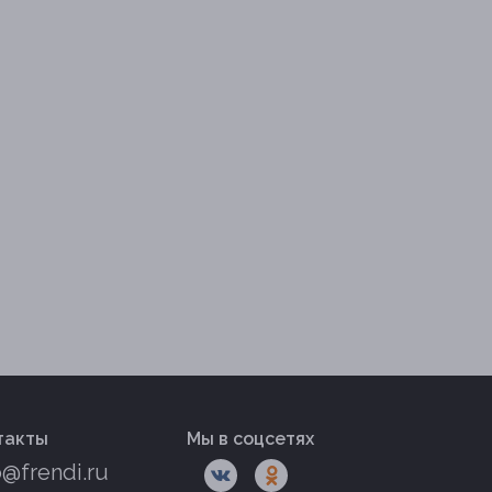
такты
Мы в соцсетях
o@frendi.ru