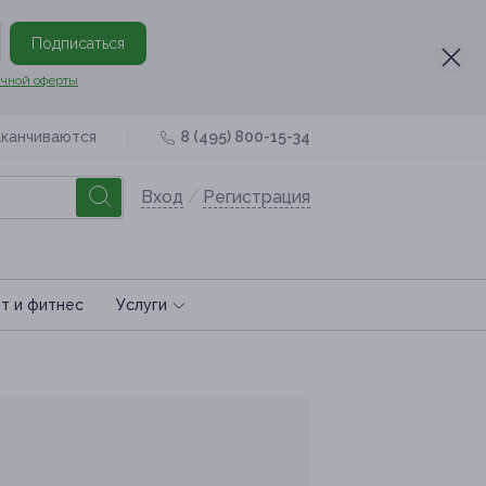
Подписаться
чной оферты
аканчиваются
8 (495) 800-15-34
Вход
/
Регистрация
т и фитнес
Услуги