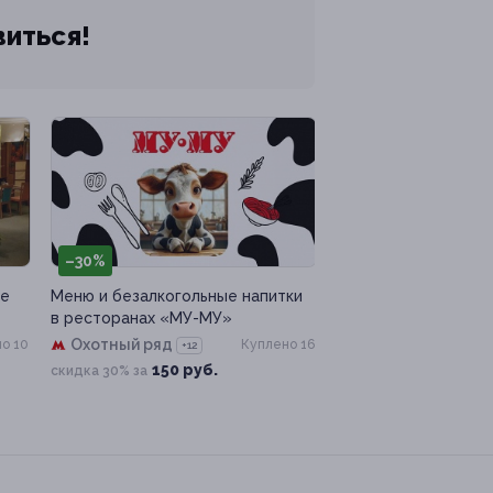
виться!
–30%
не
Меню и безалкогольные напитки
в ресторанах «МУ-МУ»
Охотный ряд
о 10
Куплено 16
+12
150 руб.
скидка 30% за