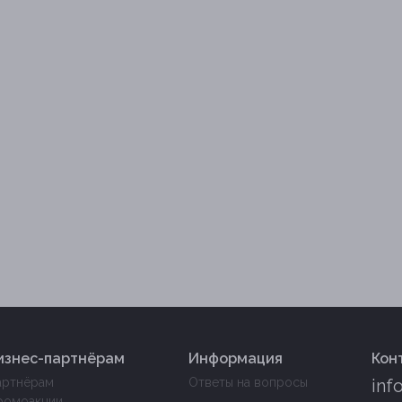
изнес-партнёрам
Информация
Кон
артнёрам
Ответы на вопросы
inf
ромоакции