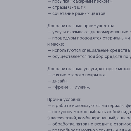
— посыпка «сахарным песком»;
— стразы (1–3 шт.);
— сочетание разных цветов.
Дополнительные преимущества:
— услуги оказывают дипломированные 
— процедуры проводятся стерильными и
и маске;
— используются специальные средства 
— осуществляется подбор средств по 
Дополнительные услуги, которые можн
— снятие старого покрытия;
— дизайн;
— «френч», «лунки».
Прочие условия:
— в работе используются материалы фирм 
— по купону можно выбрать любой вид
(классический, комбинированный, аппара
— обработка пяток не входит в стоимос
— подробности можно уточнить у адми