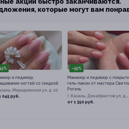
ные акции быстро заканчиваются.
едложения, которые могут вам понра
45%
–55%
икюр и педикюр,
Маникюр и педикюр с покрыт
ащивание ногтей со скидкой
гель-лаком от мастера Светл
Рогель
Казань, Меридианная ул, д. 10
г. Казань, Декабристов ул, д.
1 045 руб.
131
от 1 350 руб.