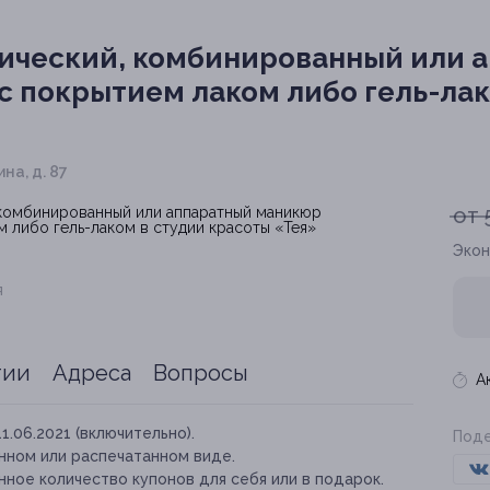
ический, комбинированный или 
с покрытием лаком либо гель-лак
ина, д. 87
от 
Экон
я
тии
Адреса
Вопросы
А
11.06.2021 (включительно).
Поде
нном или распечатанном виде.
ное количество купонов для себя или в подарок.