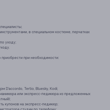
специалисты;
нструментами, в специальном костюме, перчатках
по уходу;
уходу.
о приобрести при необходимости:
D’accordo, Tertio, Bluesky, Kodi;
 маникюра или экспресс-педикюра из предложенных
тный);
ть купонов на экспресс-педикюр;
нистратора студии по телефону;