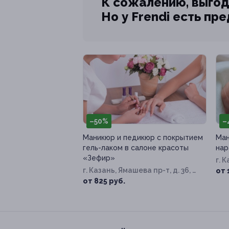
К сожалению, выгод
Но у Frendi есть пр
–50%
–
Маникюр и педикюр с покрытием
Ман
гель-лаком в салоне красоты
нар
«Зефир»
г. 
г. Казань, Ямашева пр-т, д. 36, к.
от 
1
от 825 руб.