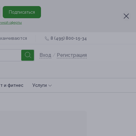
Подписаться
чной оферты
аканчиваются
8 (495) 800-15-34
Вход
/
Регистрация
т и фитнес
Услуги