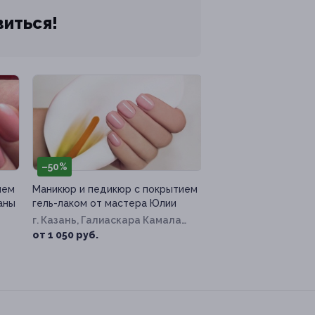
виться!
–50%
ием
Маникюр и педикюр с покрытием
аны
гель-лаком от мастера Юлии
г. Казань, Галиаскара Камала
ул, д. 7
от 1 050 руб.