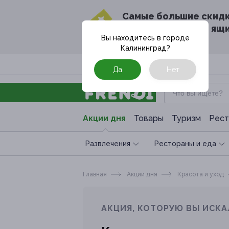
Cамые большие скид
в твоём почтовом ящ
Вы находитесь в городе
Калининград
?
Москва
Да
Нет
Акции дня
Товары
Туризм
Рест
Развлечения
Рестораны и еда
Главная
Акции дня
Красота и уход
АКЦИЯ, КОТОРУЮ ВЫ ИСКА