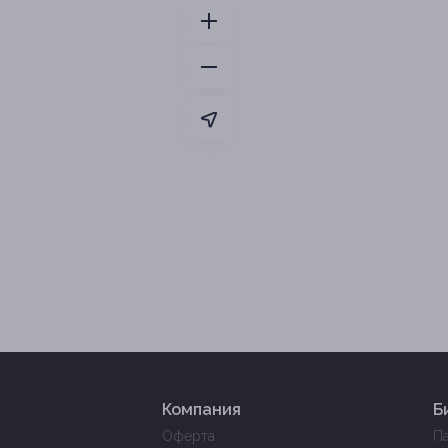
Компания
Б
Оферта
П