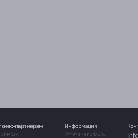
изнес-партнёрам
Информация
Кон
артнёрам
Ответы на вопросы
inf