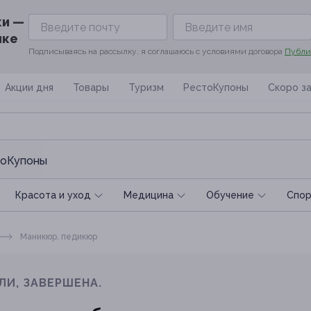
ки —
ике
Подписываясь на рассылку, я соглашаюсь с условиями договора
Публи
Акции дня
Товары
Туризм
РестоКупоны
Скоро з
оКупоны
Красота и уход
Медицина
Обучение
Спoр
Маникюр, педикюр
ЛИ, ЗАВЕРШЕНА.