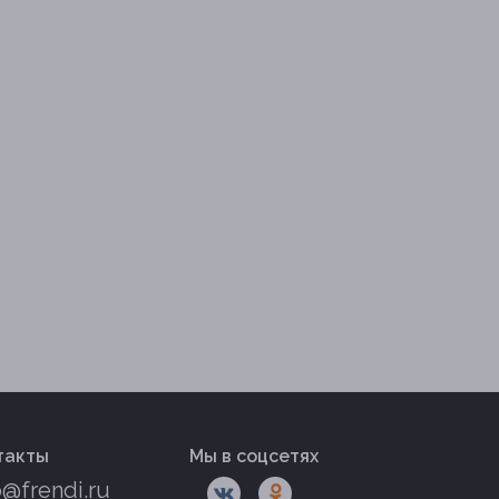
такты
Мы в соцсетях
o@frendi.ru