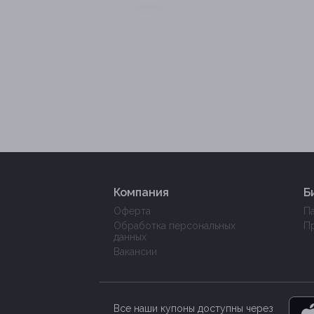
Компания
Б
Оферта
П
Обработка персональных
П
данных
Вакансии
Все наши купоны доступны через