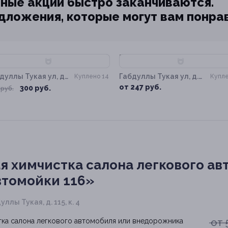
ные акции быстро заканчиваются.
едложения, которые могут вам понра
50%
–55%
дуллы Тукая ул, д.
Габдуллы Тукая ул, д.
Куплено 14
Купле
 к. 4
115, к. 4
от 247 руб.
300 руб.
 руб.
я химчистка салона легкового ав
втомойки 116»
уллы Тукая, д. 115, к. 4
от 