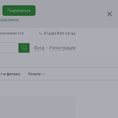
Подписаться
чной оферты
аканчиваются
8 (495) 800-15-34
Вход
/
Регистрация
т и фитнес
Услуги