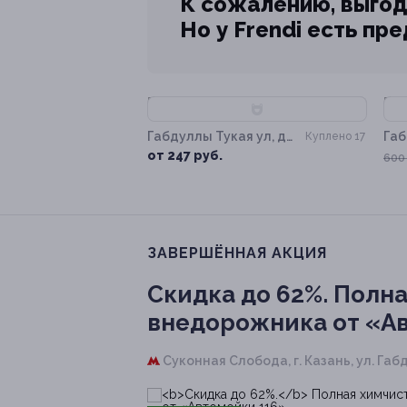
К сожалению, выгод
Но у Frendi есть пр
–55%
–
Габдуллы Тукая ул, д.
Габ
Куплено 17
115, к. 4
115,
от 247 руб.
600
ЗАВЕРШЁННАЯ АКЦИЯ
Скидка до 62%.
Полна
внедорожника от «А
Суконная Слобода,
г. Казань, ул. Габд