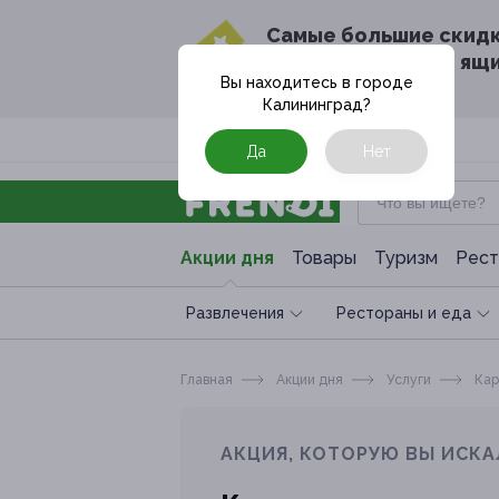
Cамые большие скид
в твоём почтовом ящ
Вы находитесь в городе
Калининград
?
Москва
Да
Нет
Акции дня
Товары
Туризм
Рест
Развлечения
Рестораны и еда
Главная
Акции дня
Услуги
Кар
АКЦИЯ, КОТОРУЮ ВЫ ИСКА