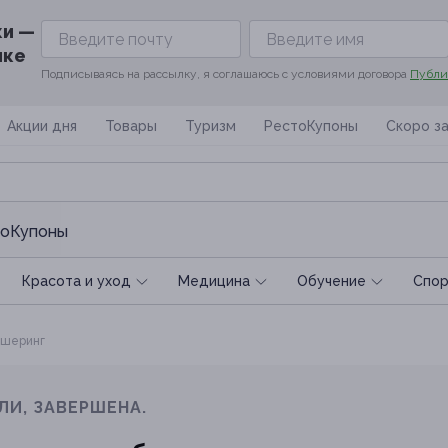
ки —
ике
Подписываясь на рассылку, я соглашаюсь с условиями договора
Публи
Акции дня
Товары
Туризм
РестоКупоны
Скоро з
оКупоны
Красота и уход
Медицина
Обучение
Спoр
шеринг
ЛИ, ЗАВЕРШЕНА.