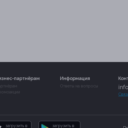
изнес-партнёрам
Информация
Кон
артнёрам
Ответы на вопросы
inf
ромоакции
Связ
загрузить в
загрузить в