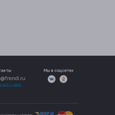
такты
Мы в соцсетях
o@frendi.ru
аться с нами