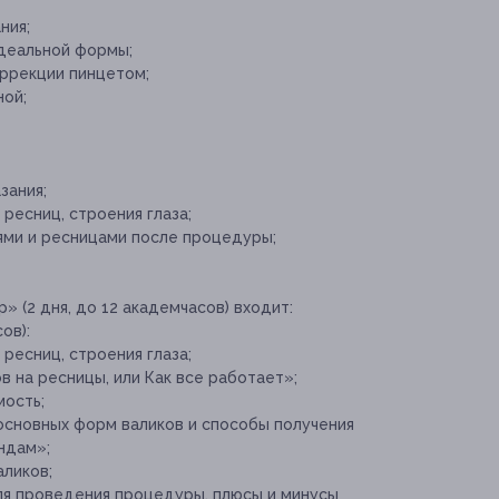
ния;
деальной формы;
оррекции пинцетом;
ной;
зания;
ресниц, строения глаза;
ями и ресницами после процедуры;
 (2 дня, до 12 академчасов) входит:
ов):
ресниц, строения глаза;
в на ресницы, или Как все работает»;
мость;
основных форм валиков и способы получения
ндам»;
аликов;
я проведения процедуры, плюсы и минусы