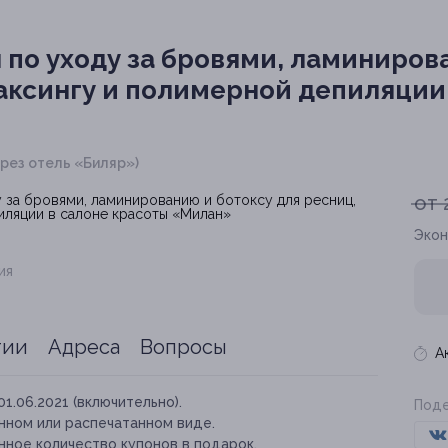
 по уходу за бровями, ламиниров
ваксингу и полимерной депиляции
через отель «Биляр»)
от 
Экон
ия
тии
Адреса
Вопросы
А
01.06.2021 (включительно).
Поде
нном или распечатанном виде.
нное количество купонов в подарок.