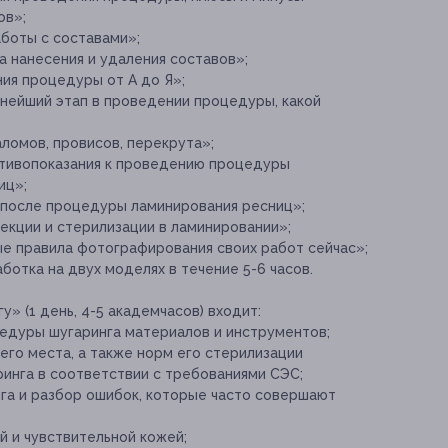
ов»;
боты с составами»;
 нанесения и удаления составов»;
ия процедуры от А до Я»;
нейший этап в проведении процедуры, какой
аломов, провисов, перекрута»;
отивопоказания к проведению процедуры
иц»;
после процедуры ламинирования ресниц»;
екции и стерилизации в ламинировании»;
ые правила фотографирования своих работ сейчас»;
ботка на двух моделях в течение 5-6 часов.
» (1 день, 4-5 академчасов) входит:
едуры шугаринга материалов и инструментов;
его места, а также норм его стерилизации
ринга в соответствии с требованиями СЭС;
га и разбор ошибок, которые часто совершают
й и чувствительной кожей;