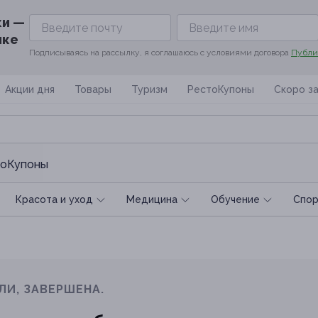
ки —
ике
Подписываясь на рассылку, я соглашаюсь с условиями договора
Публи
Акции дня
Товары
Туризм
РестоКупоны
Скоро з
оКупоны
Красота и уход
Медицина
Обучение
Спoр
ЛИ, ЗАВЕРШЕНА.