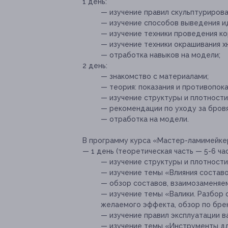
1 день:
— изучение правил скульптурирова
— изучение способов выведения и
— изучение техники проведения к
— изучение техники окрашивания х
— отработка навыков на модели;
2 день:
— знакомство с материалами;
— теория: показания и противопока
— изучение структуры и плотности 
— рекомендации по уходу за бров
— отработка на модели.
В программу курса «Мастер-ламимейкер»
— 1 день (теоретическая часть — 5-6 час
— изучение структуры и плотности 
— изучение темы «Влияния составо
— обзор составов, взаимозаменяе
— изучение темы «Валики. Разбор 
желаемого эффекта, обзор по бре
— изучение правил эксплуатации в
— изучение темы «Инструменты дл