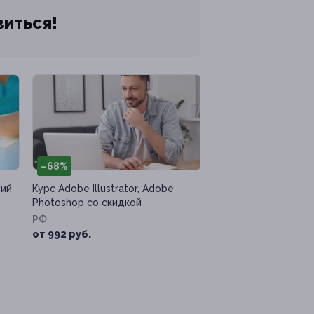
виться!
–68%
ний
Курс Adobe Illustrator, Adobe
Photoshop со скидкой
РФ
от 992 руб.