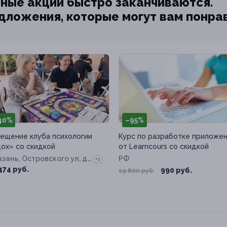
ные акции быстро заканчиваются.
едложения, которые могут вам понра
40%
–95%
ещение клуба психологии
Курс по разработке приложе
ох» со скидкой
от Learncours со скидкой
Казань, Островского ул, д.
РФ
+1
474 руб.
990 руб.
19 800 руб.