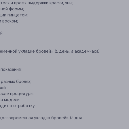
теля и время выдержки краски, хны;
ьной формы;
ции пинцетом;
м воском;
ой
менной укладке бровей» (1 день, 4 академчаса)
показания;
 разных бровях;
ей,
осле процедуры;
а модели.
одит в отработку.
долговременная укладка бровей» (2 дня,