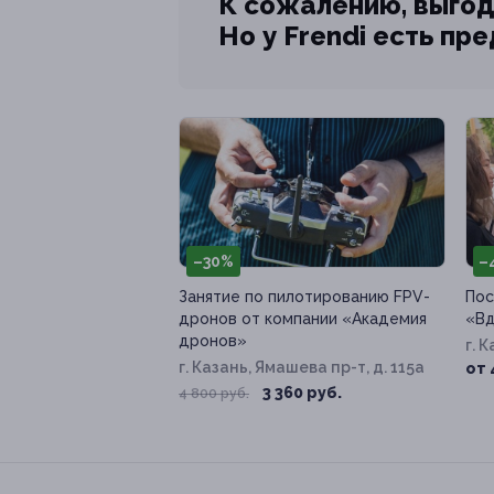
К сожалению, выгод
Но у Frendi есть пр
–30%
–
Занятие по пилотированию FPV-
Пос
дронов от компании «Академия
«Вд
дронов»
г. 
г. Казань, Ямашева пр-т, д. 115а
31
от 
3 360 руб.
4 800 руб.