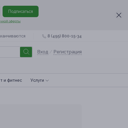
Подписаться
чной оферты
аканчиваются
8 (495) 800-15-34
Вход
/
Регистрация
т и фитнес
Услуги