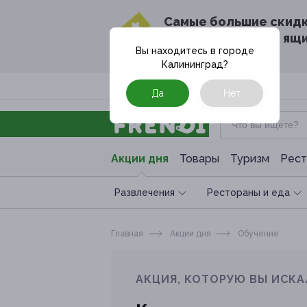
Cамые большие скид
в твоём почтовом ящ
Вы находитесь в городе
Калининград
?
Москва
Да
Нет
Акции дня
Товары
Туризм
Рест
Развлечения
Рестораны и еда
Главная
Акции дня
Обучение
АКЦИЯ, КОТОРУЮ ВЫ ИСКА