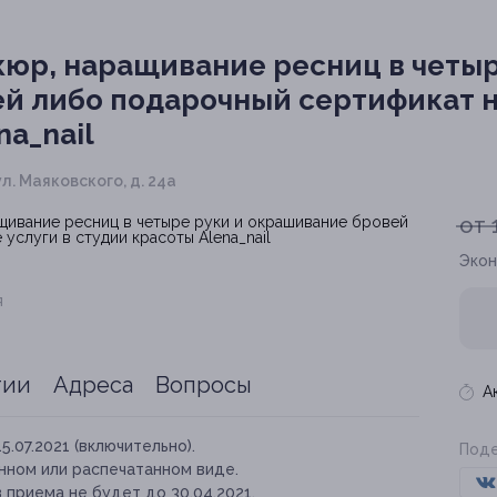
юр, наращивание ресниц в четыр
й либо подарочный сертификат н
na_nail
 ул. Маяковского, д. 24а
от 
Экон
я
тии
Адреса
Вопросы
А
15.07.2021 (включительно).
Поде
нном или распечатанном виде.
 приема не будет до 30.04.2021.