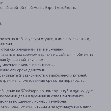
i);
вей стойкой хной Henna Expert (стойкость
а.
тся на любые услуги студии, а именно: эпиляцию,
ницами;
ются как женщинам, так и мужчинам;
атать в подарочном варианте с сайта или обменять
ал (указанный в купоне);
3 месяцев с момента активации;
ение его срока действия;
тификата (в зависимости от выбранного купона),
отрен, неиспользованные средства переносятся
бщение на WhatsApp по номеру +7 (960) 050-27-73 с
 желаемой даты и времени (в ответ вы получите
звонить по данному номеру телефона;
е спецпредложения студии и не суммируется с ними;