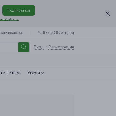
Подписаться
чной оферты
аканчиваются
8 (495) 800-15-34
Вход
/
Регистрация
т и фитнес
Услуги