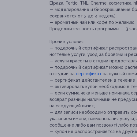
Elpaza, Tertio, TNL, Charme, косметика Ink
— моделирование и биоокрашивание бро
сохраняется от 3 до 4 недель);
— ароматный чай или кофе по желанию.
Продолжительность программы — 3 час
Прочие условия:
— подарочный сертификат распространяе
ногтевые услуги, уход за бровями и рес
— услуги красоты в студии предоставля
— подарочный сертификат можно распеч
в студии на
сертификат
на нужный номин
— сертификат действителен в течение 
— активировать купон необходимо в теч
— если сумма чека меньше номинала сер
возврат разницы наличными не предусм
на следующий визит;
— для записи необходимо отправить соо
указанием имени, наименования услуги,
сообщение либо вам позвонят) либо по
— купон не распространяется на други