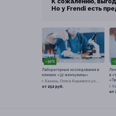
К сожалению, выгод
Но у Frendi есть пр
–30%
–
Лабораторные исследования в
Леч
клинике «32 жемчужины»
в с
«Тв
г. Казань, Олега Кошевого ул, д.
6
г. 
от 252 руб.
50
от 