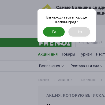
Cамые большие скид
в твоём почтовом ящ
Вы находитесь в городе
Калининград
?
Москва
Да
Нет
Акции дня
Товары
Туризм
Рест
Развлечения
Рестораны и еда
Главная
Акции дня
Медицина
АКЦИЯ, КОТОРУЮ ВЫ ИСКА