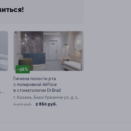
виться!
–56%
Гигиена полости рта
с полировкой AirFlow
в стоматологии Dr.Brait
.
г. Казань, Баки Урманче ул, д. 11,
к. 1
2 860 руб.
6 500 руб.