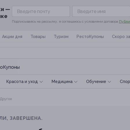
ки —
ике
Подписываясь на рассылку, я соглашаюсь с условиями договора
Публи
Акции дня
Товары
Туризм
РестоКупоны
Скоро з
оКупоны
Красота и уход
Медицина
Обучение
Спoр
Другое
ЛИ, ЗАВЕРШЕНА.