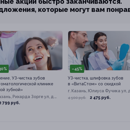
ные акции быстро заканчиваются.
едложения, которые могут вам понра
30%
–45%
ение, УЗ-чистка зубов
УЗ-чистка, шлифовка зубов
томатологической клинике
в «ВитаСтом» со скидкой
ой зубной»
г. Казань, Юлиуса Фучика ул, д
Казань, Рихарда Зорге ул, д.
34
2 475 руб.
4 500 руб.
2 799 руб.