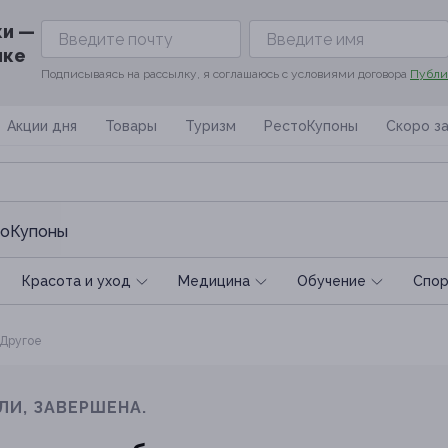
ки —
ике
Подписываясь на рассылку, я соглашаюсь с условиями договора
Публи
Акции дня
Товары
Туризм
РестоКупоны
Скоро з
оКупоны
Красота и уход
Медицина
Обучение
Спoр
Другое
ЛИ, ЗАВЕРШЕНА.