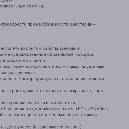
едуры;
желательные оттенки;
о приобрести при необходимости:
анестезия —
 шестилетним опытом работы, имеющий
также художественное образование, который
 для каждого клиента;
нных техниках перманентного макияжа: «пудровые
евая растушевка»;
к работе мастер приступает только после полного
овые расходные материалы, все вскрывается при
се правила асептики и антисептики;
ойкие пигменты, производства стран ЕС и USA (Tinel,
ents), не уходящие со временем в нежелательные
 до 2,5 часов (в зависимости от зоны);