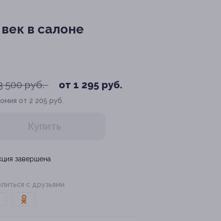
век в салоне
3 500 руб.
от 1 295 руб.
омия от 2 205 руб.
Купить
кция завершена
литься с друзьями