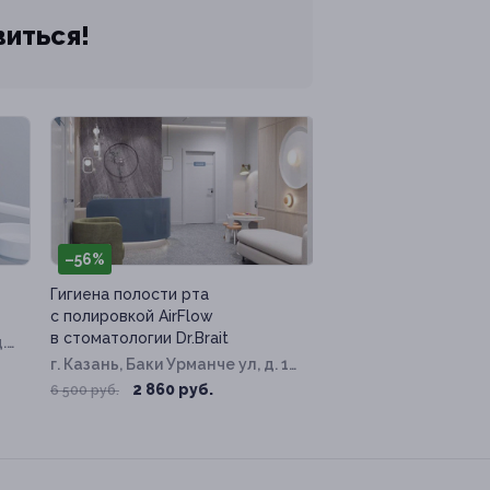
виться!
–56%
Гигиена полости рта
с полировкой AirFlow
в стоматологии Dr.Brait
.
г. Казань, Баки Урманче ул, д. 11,
к. 1
2 860 руб.
6 500 руб.