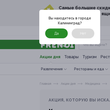
Cамые большие скид
в твоём почтовом ящ
Вы находитесь в городе
Калининград
?
Москва
Да
Нет
Акции дня
Товары
Туризм
Рест
Развлечения
Рестораны и еда
Главная
Акции дня
Медицина
АКЦИЯ, КОТОРУЮ ВЫ ИСКА