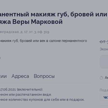
нентный макияж губ, бровей или 
яжа Веры Марковой
нградская, д. 17, эт. 3, оф. 319
от 
Экон
я
тии
Адреса
Вопросы
А
17.06.2021 (включительно).
Поде
нном или распечатанном виде.
ное количество купонов для себя или в подарок.