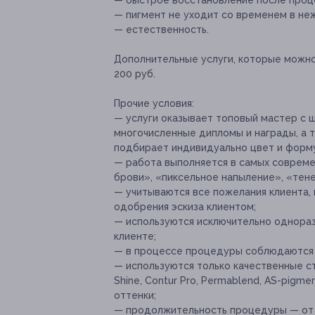
— быстрое восстановление после проц
— пигмент не уходит со временем в не
— естественность.
Дополнительные услуги, которые можн
200 руб.
Прочие условия:
— услуги оказывает топовый мастер с
многочисленные дипломы и награды, а 
подбирает индивидуально цвет и форму
— работа выполняется в самых совреме
брови», «пиксельное напыление», «тен
— учитываются все пожелания клиента, 
одобрения эскиза клиентом;
— используются исключительно однораз
клиенте;
— в процессе процедуры соблюдаются в
— используются только качественные ст
Shine, Contur Pro, Permablend, AS-pigm
оттенки;
— продолжительность процедуры — от 1,5