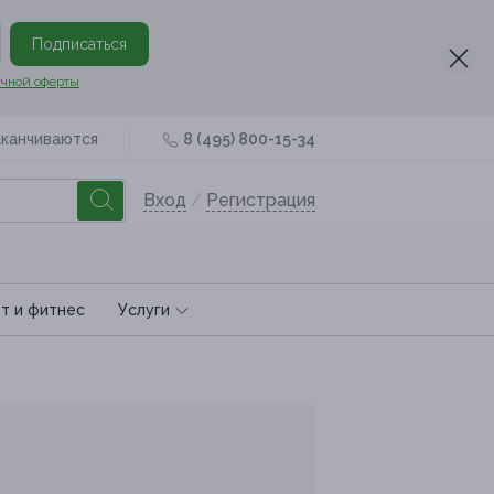
Подписаться
чной оферты
аканчиваются
8 (495) 800-15-34
Вход
/
Регистрация
т и фитнес
Услуги