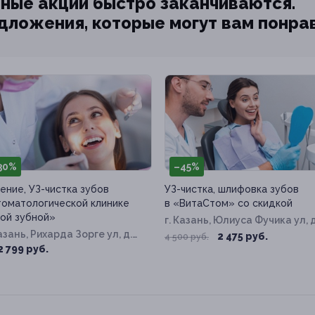
ные акции быстро заканчиваются.
едложения, которые могут вам понра
30%
–45%
ение, УЗ-чистка зубов
УЗ-чистка, шлифовка зубов
томатологической клинике
в «ВитаСтом» со скидкой
ой зубной»
г. Казань, Юлиуса Фучика ул, д
Казань, Рихарда Зорге ул, д.
34
2 475 руб.
4 500 руб.
2 799 руб.