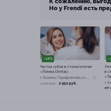
К сожалению, выгод
Но у Frendi есть пр
–28%
–
Чистка зубов в стоматологии
Леч
«Ломжа Dental»
в с
«Тв
г. Казань, Гарифьянова ул, д.
+1
25
г. 
2 952 руб.
4 100 руб.
50
от 