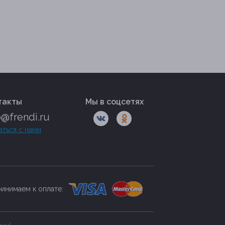
такты
Мы в соцсетях
o@frendi.ru
аться с нами
инимаем к оплате: