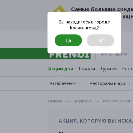
Cамые большие скид
в твоём почтовом ящ
Вы находитесь в городе
Калининград
?
Москва
Да
Нет
Акции дня
Товары
Туризм
Рест
Развлечения
Рестораны и еда
Главная
Акции дня
Красота и уход
АКЦИЯ, КОТОРУЮ ВЫ ИСКА