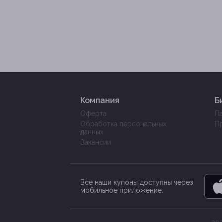
Компания
Б
Оферта
П
Обработка персональных
П
данных
Вакансии
Все наши купоны доступны через
мобильное приложение: