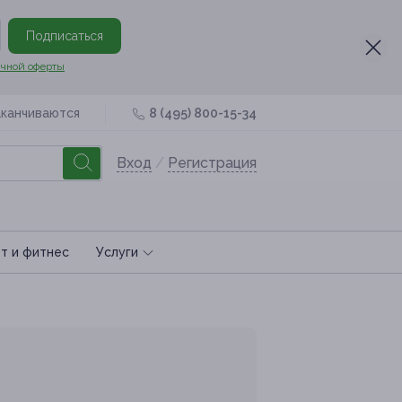
Подписаться
чной оферты
аканчиваются
8 (495) 800-15-34
Вход
/
Регистрация
т и фитнес
Услуги