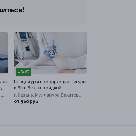
виться!
–60%
уры
Процедуры по коррекции фигуры
ty
в Slim Size со скидкой
.
г. Казань, Мулланура Вахитова
ул, д. 10
от 960 руб.