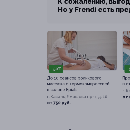
К сожалению, выгод
Но у Frendi есть пр
–50%
–
До 10 сеансов роликового
Про
массажа с термокомпрессией
в с
в салоне Epials
г. Казань, Ямашева пр-т, д. 10
от 
от 750 руб.