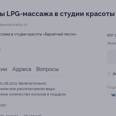
ы LPG-массажа в студии красоты
авиновский р-н)
от 
Экон
я
тии
Адреса
Вопросы
А
21.06.2021 (включительно).
Поде
нном или распечатанном виде.
нное количество купонов в подарок.
луг: