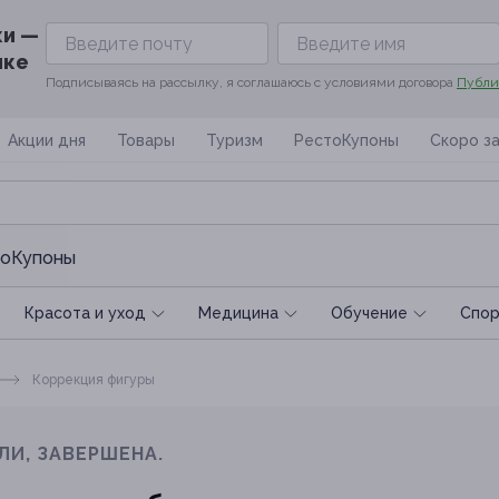
ки —
ике
Подписываясь на рассылку, я соглашаюсь с условиями договора
Публи
Акции дня
Товары
Туризм
РестоКупоны
Скоро з
оКупоны
Красота и уход
Медицина
Обучение
Спoр
Коррекция фигуры
ЛИ, ЗАВЕРШЕНА.