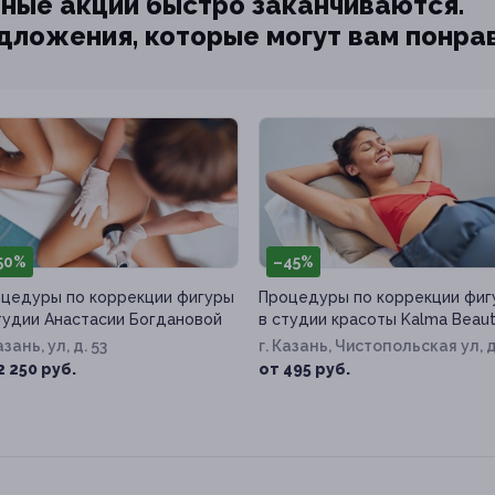
ные акции быстро заканчиваются.
едложения, которые могут вам понра
50%
–45%
цедуры по коррекции фигуры
Процедуры по коррекции фиг
тудии Анастасии Богдановой
в студии красоты Kalma Beau
г. Казань, ул, д. 53
г. Казань, Чистопольская ул, д
61д
2 250 руб.
от 495 руб.