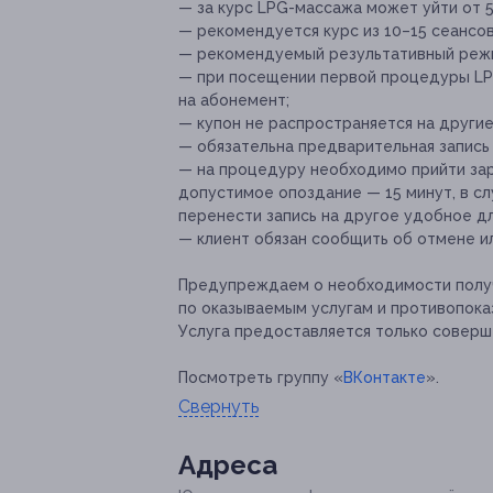
— за курс LPG-массажа может уйти от 5
— рекомендуется курс из 10–15 сеансов
— рекомендуемый результативный режи
— при посещении первой процедуры LP
на абонемент;
— купон не распространяется на други
— обязательна предварительная запись
— на процедуру необходимо прийти зара
допустимое опоздание — 15 минут, в с
перенести запись на другое удобное дл
— клиент обязан сообщить об отмене ил
Предупреждаем о необходимости получ
по оказываемым услугам и противопока
Услуга предоставляется только соверш
Посмотреть группу «
ВКонтакте
».
Свернуть
Адресa