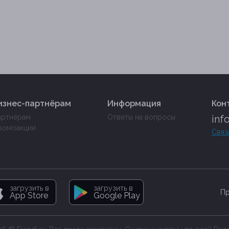
изнес-партнёрам
Информация
Кон
артнёрам
Ответы на вопросы
inf
ромоакции
Связ
загрузить в
загрузить в
Пр
App Store
Google Play