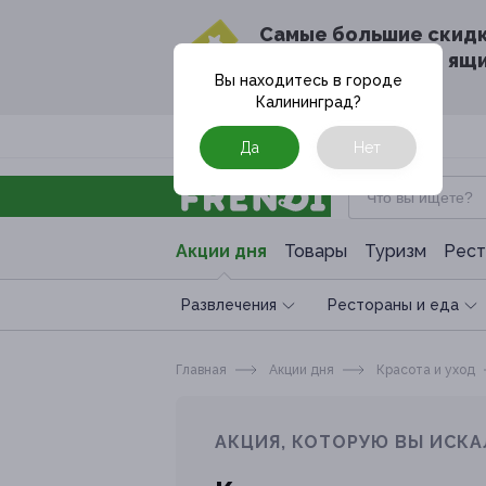
Cамые большие скид
в твоём почтовом ящ
Вы находитесь в городе
Калининград
?
Москва
Да
Нет
Акции дня
Товары
Туризм
Рест
Развлечения
Рестораны и еда
Главная
Акции дня
Красота и уход
АКЦИЯ, КОТОРУЮ ВЫ ИСКА