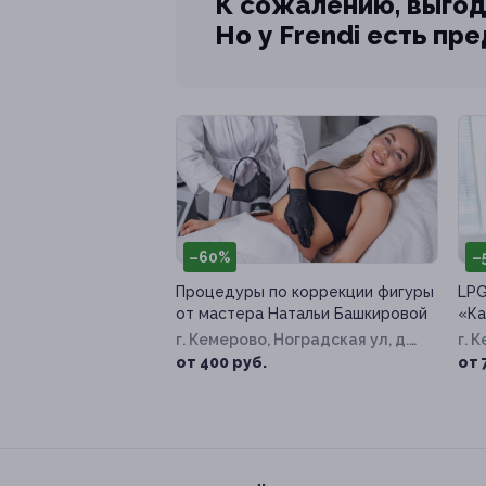
К сожалению, выгод
Но у Frendi есть пр
–60%
–
Процедуры по коррекции фигуры
LPG
от мастера Натальи Башкировой
«Ка
г. Кемерово, Ноградская ул, д.
г. 
15
д. 
от 400 руб.
от 