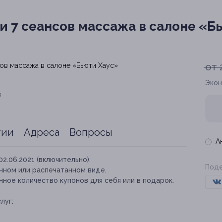
ли 7 сеансов массажа в салоне «Б
от 
Экон
я
тии
Адреса
Вопросы
А
02.06.2021 (включительно).
Поде
нном или распечатанном виде.
ное количество купонов для себя или в подарок.
луг: