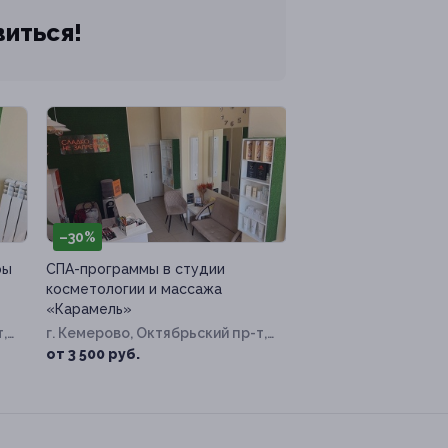
виться!
–30%
ры
СПА-программы в студии
косметологии и массажа
«Карамель»
,
г. Кемерово, Октябрьский пр-т,
д. 30б
от 3 500 руб.