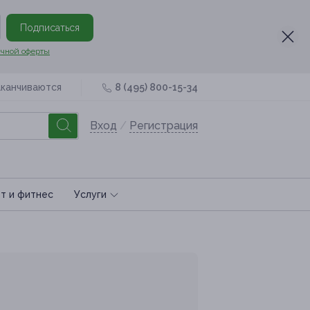
Подписаться
чной оферты
аканчиваются
8 (495) 800-15-34
Вход
/
Регистрация
т и фитнес
Услуги