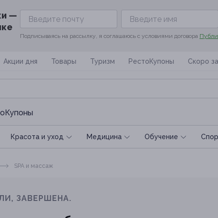
ки —
ике
Подписываясь на рассылку, я соглашаюсь с условиями договора
Публи
Акции дня
Товары
Туризм
РестоКупоны
Скоро з
оКупоны
Красота и уход
Медицина
Обучение
Спoр
SPA и массаж
ЛИ, ЗАВЕРШЕНА.