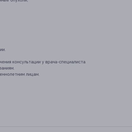
ные опухоли;
ии.
ения консультации у врача-специалиста
заниям.
еннолетним лицам.