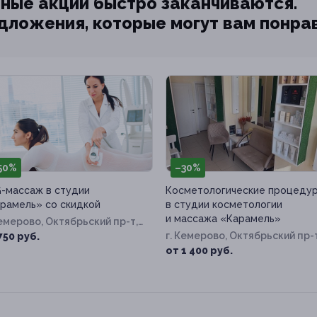
ные акции быстро заканчиваются.
едложения, которые могут вам понра
50%
–30%
-массаж в студии
Косметологические процеду
рамель» со скидкой
в студии косметологии
и массажа «Карамель»
Кемерово, Октябрьский пр-т,
30б
г. Кемерово, Октябрьский пр-т
750 руб.
д. 30б
от 1 400 руб.