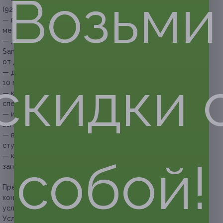
Возьми
(923) 614-03-21 с уточнением работы студии;
— в шугаринг зоны глубокого бикини включен шугаринг
межъягодичной зоны;
— депиляция любых зон проводится с применением паст
Santa, Oxyepil и восков Sunmy, SkinSystem, Italwax (зависит
от длины волосков и противопоказаний);
— длина волосков должна быть не менее 5 мм и не более
скидки 
10 мм;
— купон не распространяется на другие
спецпредложения студии;
— информацию по условиям акции и оказываемым услугам
вы можете уточнить по телефону;
— в период государственных праздников время работы
студии необходимо уточнять заранее;
— клиент обязан сообщить об отмене или переносе
собой!
записи не менее чем за 12 часов.
Предупреждаем о необходимости получения
консультации у врача-специалиста по оказываемым
услугам и противопоказаниям.
Услуга предоставляется только совершеннолетним