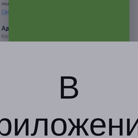
лицам.
Свернуть
Адресa
Юридическая информация о партнёре
г. Кемерово, пр-т Химиков,
д. 17
В
+7 (923) 614-03-21
Показать номер телефона
риложен