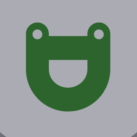
Акция завершена
Поделиться с друзьями
Начало действия
Окончание действия
17 февраля 2021 г.
10 мая 2021 г.
Условия
Описание
Гарантии
Адреса
Вопросы
Срок действия купонов:
с 17.02.2021 до 10.05.2021
(включительно).
Вы можете предъявить купон в электронном или
распечатанном виде.
Один человек может купить неограниченное количество
купонов для себя или в подарок.
Купон действует на следующие виды услуг: