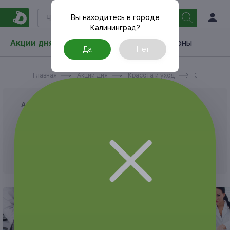
Вы находитесь в городе
Калининград
?
Акции дня
Товары
Туризм
РестоКупоны
Да
Нет
Главная
Акции дня
Красота и уход
Эпиляция
АКЦИЯ, КОТОРУЮ ВЫ ИСКАЛИ, ЗАВЕРШЕНА.
К сожалению, выгодные акции быстро
заканчиваются.
Но у Frendi есть предложения, которые
могут вам понравиться!