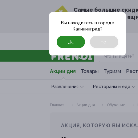
Cамые большие скид
в твоём почтовом ящ
Вы находитесь в городе
Калининград
?
Москва
Да
Нет
Акции дня
Товары
Туризм
Рест
Развлечения
Рестораны и еда
Главная
Акции дня
Обучение
АКЦИЯ, КОТОРУЮ ВЫ ИСКА