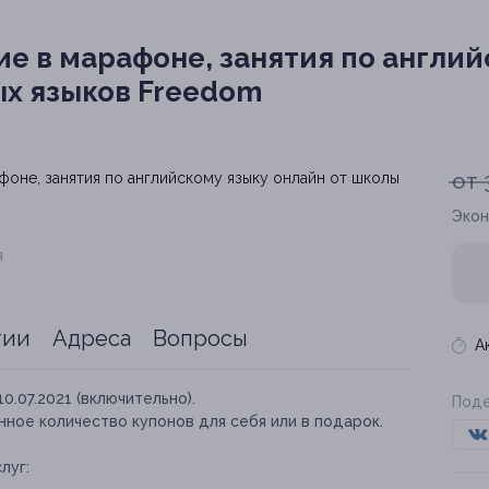
е в марафоне, занятия по англий
х языков Freedom
от 
Экон
я
тии
Адреса
Вопросы
А
10.07.2021 (включительно).
Поде
ное количество купонов для себя или в подарок.
луг: