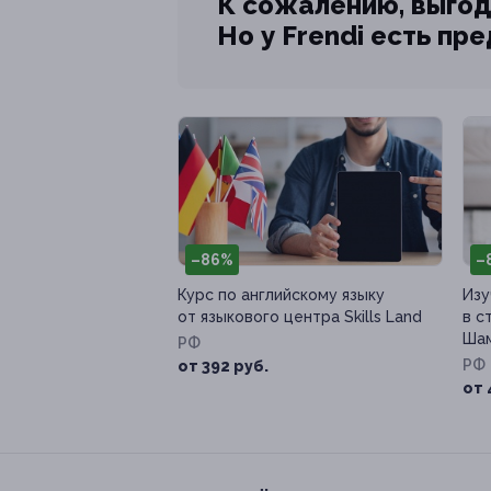
К сожалению, выгод
Но у Frendi есть пр
–86%
–
Курс по английскому языку
Изу
от языкового центра Skills Land
в с
Шам
РФ
РФ
от 392 руб.
от 