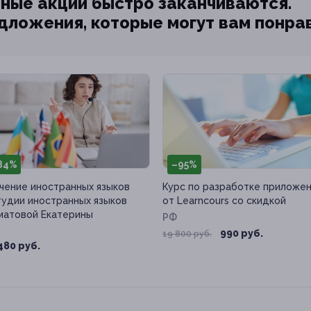
ные акции быстро заканчиваются.
едложения, которые могут вам понра
84%
–95%
чение иностранных языков
Курс по разработке приложе
тудии иностранных языков
от Learncours со скидкой
атовой Екатерины
РФ
990 руб.
19 800 руб.
480 руб.