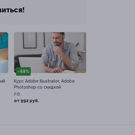
виться!
–68%
ний
Курс Adobe Illustrator, Adobe
Photoshop со скидкой
РФ
от 992 руб.