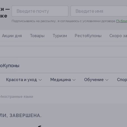
ки —
ике
Подписываясь на рассылку, я соглашаюсь с условиями договора
Публи
Акции дня
Товары
Туризм
РестоКупоны
Скоро з
оКупоны
Красота и уход
Медицина
Обучение
Спoр
Иностранные языки
ЛИ, ЗАВЕРШЕНА.