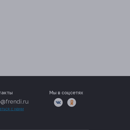
такты
Мы в соцсетях
o@frendi.ru
аться с нами