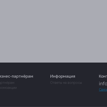
изнес-партнёрам
Информация
Кон
артнёрам
Ответы на вопросы
inf
ромоакции
Связ