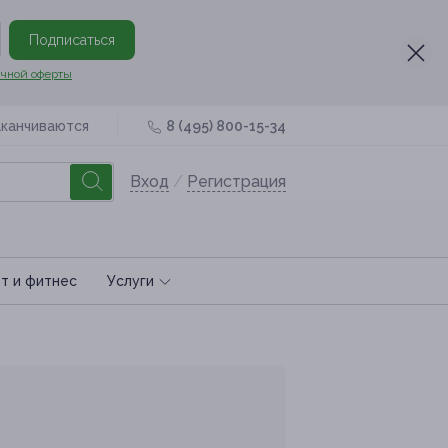
Подписаться
чной оферты
аканчиваются
8 (495) 800-15-34
Вход
/
Регистрация
т и фитнес
Услуги