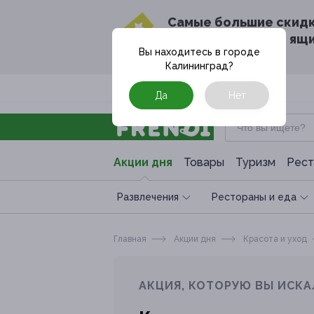
Cамые большие скид
в твоём почтовом ящ
Вы находитесь в городе
Калининград
?
Москва
Да
Нет
Акции дня
Товары
Туризм
Рест
Развлечения
Рестораны и еда
Главная
Акции дня
Красота и уход
АКЦИЯ, КОТОРУЮ ВЫ ИСКА