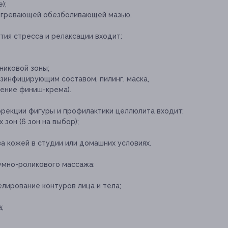
);
согревающей обезболивающей мазью.
тия стресса и релаксации входит:
иковой зоны;
зинфицирующим составом, пилинг, маска,
ение финиш-крема).
ррекции фигуры и профилактики целлюлита входит:
зон (6 зон на выбор);
а кожей в студии или домашних условиях.
мно-роликового массажа:
лирование контуров лица и тела;
;