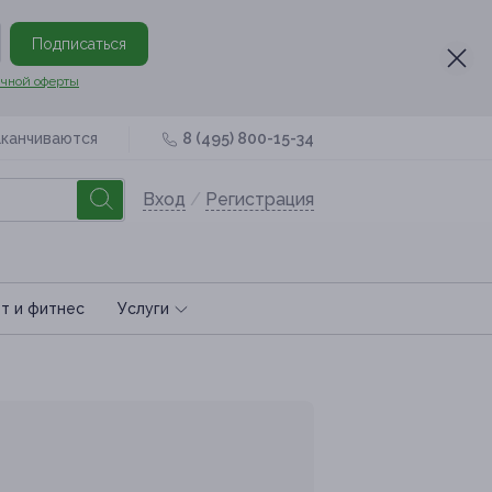
Подписаться
чной оферты
аканчиваются
8 (495) 800-15-34
Вход
/
Регистрация
т и фитнес
Услуги