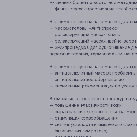
мышечных болей по восточной методике
— финиш-массаж (растирание тела) с 
В стоимость купона на комплекс для сня
— массаж головы «Антистресс»;
— релаксирующий массаж спины;
— релаксирующий массаж шейно-воротн
— SPA-процедура для рук (очищение де
парафинотерапия, термоварежки, нанес
В стоимость купона на комплекс для ко
— антицеллюлитный массаж проблемных 
— антицеллюлитное обертывание;
— письменные рекомендации по уходу з
Возможные эффекты от процедур вакуу
— повышение эластичности кожи;
— выравнивание кожного рельефа, моде
— стимуляция кровообращения;
— снятие усталости и мышечного спазма
— активизация лимфотока;