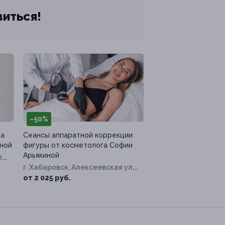
виться!
–50%
ца
Сеансы аппаратной коррекции
иной
фигуры от косметолога Софии
Арьякиной
,
г. Хабаровск, Алексеевская ул,
д. 64/1
от 2 025 руб.