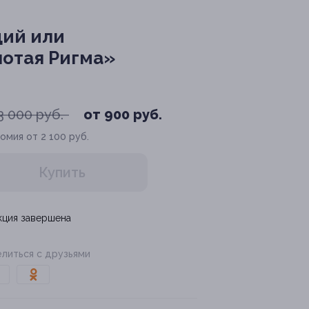
щий или
отая Ригма»
3 000 руб.
от 900 руб.
омия от 2 100 руб.
Купить
кция завершена
литься с друзьями