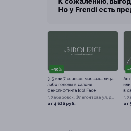
К сожалению, выгод
Но у Frendi есть пр
–30%
–
3, 5 или 7 сеансов массажа лица
Ант
либо головы в салоне
или
фейслифтинга Idol Face
в с
г. Хабаровск, Флегонтова ул, д.
г. 
2
2
от 4 620 руб.
от 