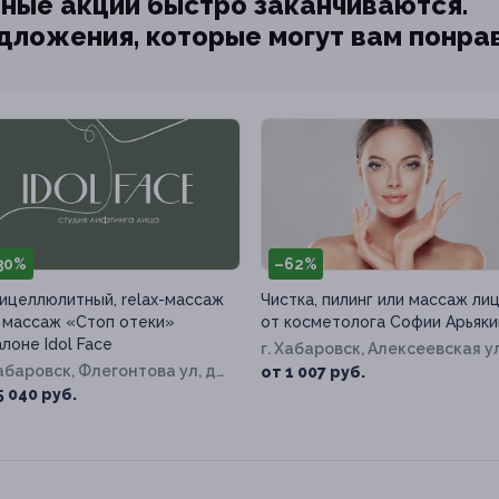
ные акции быстро заканчиваются.
едложения, которые могут вам понра
30%
–62%
ицеллюлитный, relax-массаж
Чистка, пилинг или массаж ли
 массаж «Стоп отеки»
от косметолога Софии Арьяк
алоне Idol Face
г. Хабаровск, Алексеевская ул
Хабаровск, Флегонтова ул, д.
д. 64/1
от 1 007 руб.
5 040 руб.