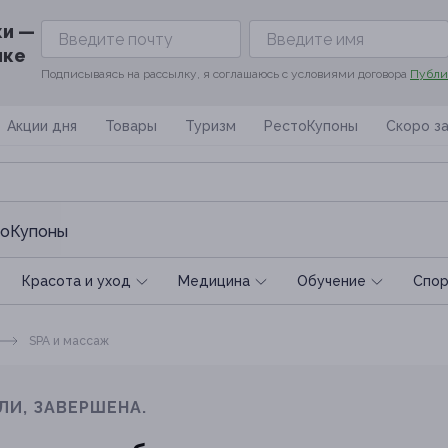
ки —
ике
Подписываясь на рассылку, я соглашаюсь с условиями договора
Публи
Акции дня
Товары
Туризм
РестоКупоны
Скоро з
оКупоны
Красота и уход
Медицина
Обучение
Спoр
SPA и массаж
ЛИ, ЗАВЕРШЕНА.