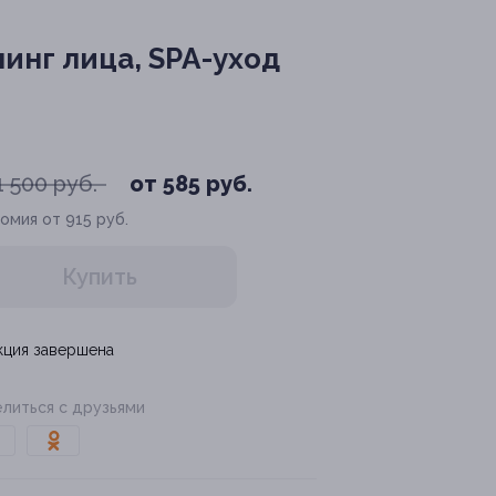
линг лица, SPA-уход
1 500 руб.
от 585 руб.
омия от 915 руб.
Купить
кция завершена
литься с друзьями