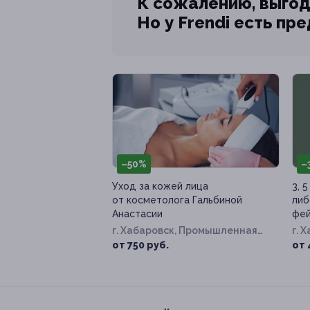
К сожалению, выгод
Но у Frendi есть пр
–50%
–
Уход за кожей лица
3, 
от косметолога Гальбиной
либ
Анастасии
фей
г. Хабаровск, Промышленная
г. 
ул, д. 19
2
от 750 руб.
от 