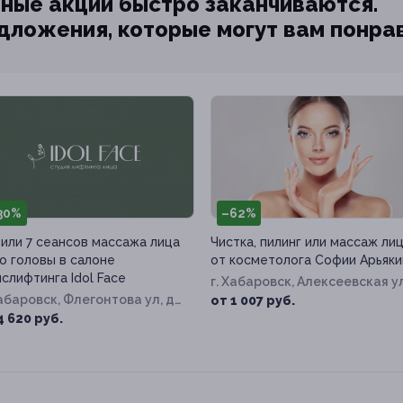
ные акции быстро заканчиваются.
едложения, которые могут вам понра
30%
–62%
5 или 7 сеансов массажа лица
Чистка, пилинг или массаж ли
о головы в салоне
от косметолога Софии Арьяк
слифтинга Idol Face
г. Хабаровск, Алексеевская ул
Хабаровск, Флегонтова ул, д.
д. 64/1
от 1 007 руб.
4 620 руб.