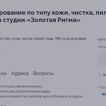
ование по типу кожи, чистка, пи
в студии «Золотая Ригма»
от 
Экон
я
тии
Адреса
Вопросы
А
16.07.2021 (включительно).
Поде
нном или распечатанном виде.
ное количество купонов для себя или в подарок.