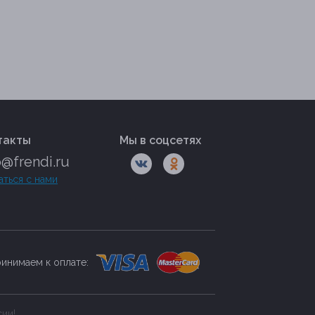
такты
Мы в соцсетях
o@frendi.ru
аться с нами
инимаем к оплате:
сии!