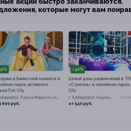
ные акции быстро заканчиваются.
едложения, которые могут вам понра
50%
–40%
здник в банкетной комнате в
Целый день развлечений в ТР
ейном парке активного
«Стрелка» в семейном парке 
ыха Fun City
City
Хабаровск, Карла Маркса ул,
г. Хабаровск, Карла
Купле
202
Маркса ул, д. 202
3 600 руб.
от 540 руб.