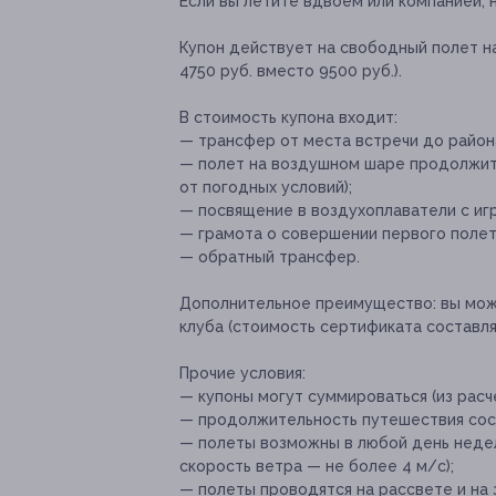
Если вы летите вдвоем или компанией, 
Купон действует на свободный полет н
4750 руб. вместо 9500 руб.).
В стоимость купона входит:
— трансфер от места встречи до район
— полет на воздушном шаре продолжите
от погодных условий);
— посвящение в воздухоплаватели с иг
— грамота о совершении первого полет
— обратный трансфер.
Дополнительное преимущество:
вы мож
клуба (стоимость сертификата составляе
Прочие условия:
— купоны могут суммироваться (из расч
— продолжительность путешествия сост
— полеты возможны в любой день недел
скорость ветра — не более 4 м/с);
— полеты проводятся на рассвете и на з