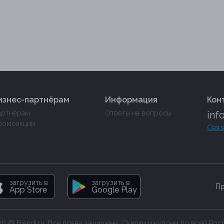
изнес-партнёрам
Информация
Кон
артнёрам
Ответы на вопросы
inf
ромоакции
Связ
загрузить в
загрузить в
Пр
App Store
Google Play
6 © Frendi.ru. Все права защищены. Скидки и купоны по всей Рос