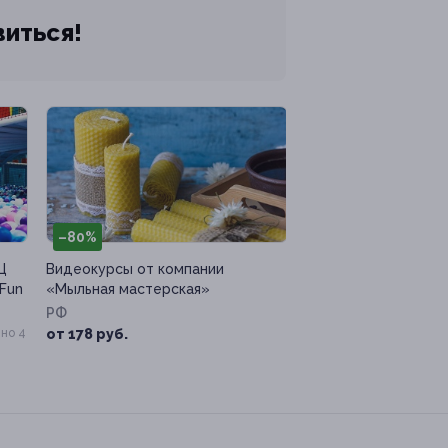
виться!
–80%
Ц
Видеокурсы от компании
Fun
«Мыльная мастерская»
РФ
но 4
от 178 руб.