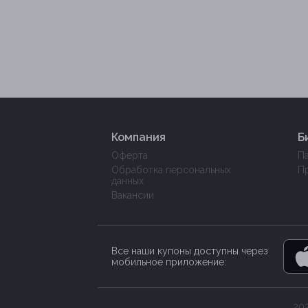
Компания
Б
Оферта
П
Обработка персональных
П
данных
Вакансии
Все наши купоны доступны через
мобильное приложение:
202