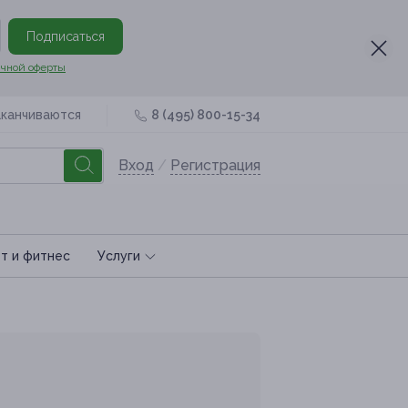
Подписаться
чной оферты
аканчиваются
8 (495) 800-15-34
Вход
/
Регистрация
т и фитнес
Услуги