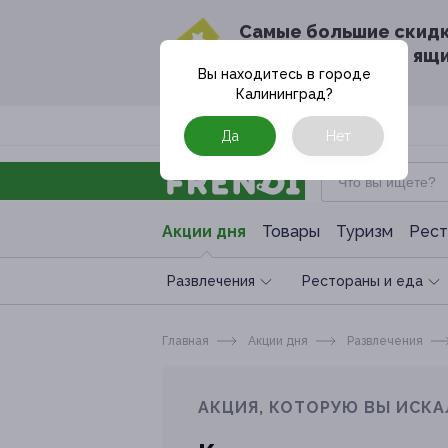
Cамые большие скид
в твоём почтовом ящ
Вы находитесь в городе
Калининград
?
Москва
Да
Нет
Акции дня
Товары
Туризм
Рест
Развлечения
Рестораны и еда
Главная
Акции дня
Развлечения
АКЦИЯ, КОТОРУЮ ВЫ ИСКА