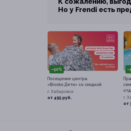
К сожалению, выгод
Но у Frendi есть пр
–50%
–
Посещение центра
Пра
«Brosko.Дети» со скидкой
сем
отд
г. Хабаровск
г. 
от 495 руб.
д. 
от 