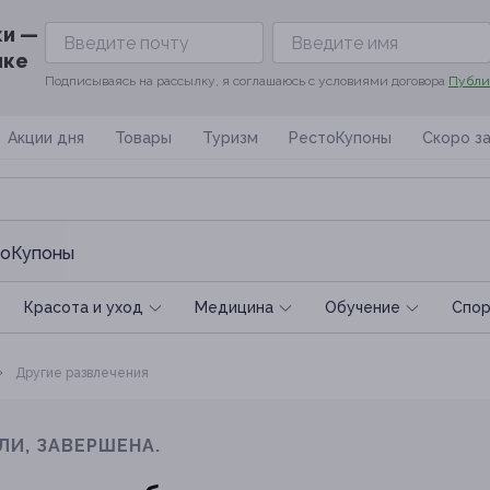
ки —
ике
Подписываясь на рассылку, я соглашаюсь с условиями договора
Публи
Акции дня
Товары
Туризм
РестоКупоны
Скоро з
оКупоны
Красота и уход
Медицина
Обучение
Спoр
Другие развлечения
ЛИ, ЗАВЕРШЕНА.