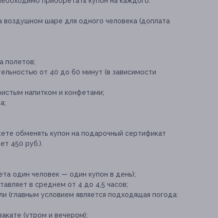
необходимо приобретать купон на каждого.
а воздушном шаре для одного человека (доплата
а полетов;
льностью от 40 до 60 минут (в зависимости
ристым напитком и конфетами;
а;
ете обменять купон на подарочный сертификат
т 450 руб.).
ета один человек — один купон в день);
авляет в среднем от 4 до 4,5 часов;
и (главным условием является подходящая погода:
акате (утром и вечером);