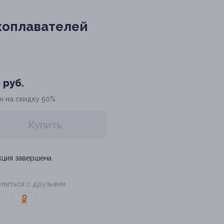
хоплавателей
 руб.
н на скидку 50%
Купить
кция завершена
литься с друзьями