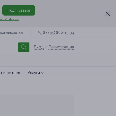
Подписаться
чной оферты
аканчиваются
8 (495) 800-15-34
Вход
/
Регистрация
т и фитнес
Услуги