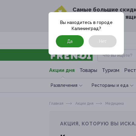
Cамые большие скид
в твоём почтовом ящ
Вы находитесь в городе
Калининград
?
Москва
Да
Нет
Акции дня
Товары
Туризм
Рест
Развлечения
Рестораны и еда
Главная
Акции дня
Медицина
АКЦИЯ, КОТОРУЮ ВЫ ИСКА