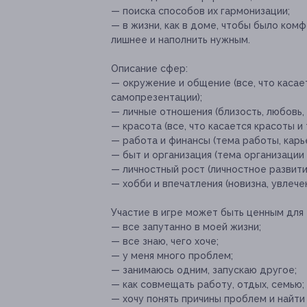
— поиска способов их гармонизации;
— в жизни, как в доме, чтобы было ком
лишнее и наполнить нужным.
Описание сфер:
— окружение и общение (все, что касае
самопрезентации);
— личные отношения (близость, любовь, 
— красота (все, что касается красоты и 
— работа и финансы (тема работы, карье
— быт и организация (тема организации 
— личностный рост (личностное развити
— хобби и впечатления (новизна, увлече
Участие в игре может быть ценным для 
— все запутанно в моей жизни;
— все знаю, чего хочe;
— у меня много проблем;
— занимаюсь одним, запускаю другое;
— как совмещать работу, отдых, семью;
— хочу понять причины проблем и найти