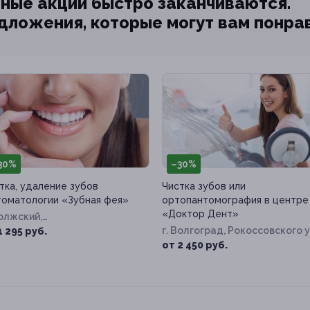
ные акции быстро заканчиваются.
едложения, которые могут вам понра
30%
–30%
тка, удаление зубов
Чистка зубов или
томатологии «Зубная фея»
ортопантомография в центре
«Доктор Дент»
Волжский,
одогвардейцев ул, д. 8
г. Волгоград, Рокоссовского у
1 295 руб.
д. 32а
от 2 450 руб.