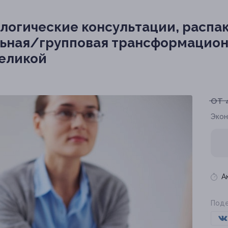
логические консультации, распак
льная/групповая трансформацион
Великой
от 
Экон
А
Поде