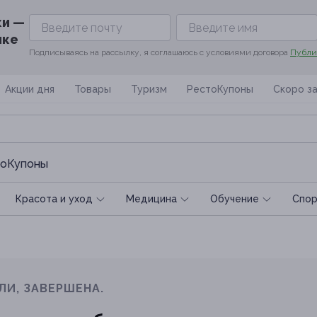
ки —
ике
Подписываясь на рассылку, я соглашаюсь с условиями договора
Публи
Акции дня
Товары
Туризм
РестоКупоны
Скоро з
оКупоны
Красота и уход
Медицина
Обучение
Спoр
ЛИ, ЗАВЕРШЕНА.