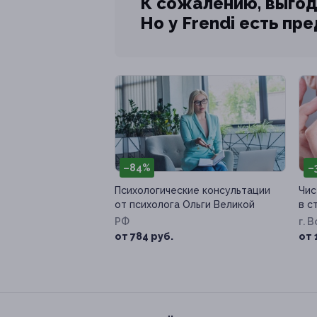
К сожалению, выгод
Но у Frendi есть пр
–84%
–
Психологические консультации
Чис
от психолога Ольги Великой
в с
РФ
г. 
Мол
от 784 руб.
от 