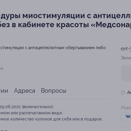
дуры миостимуляции с антицел
ез в кабинете красоты «Медсон
от 
Экон
ия
тии
Адреса
Вопросы
А
29.06.2021 (включительно).
Поде
нном или распечатанном виде.
ное количество купонов для себя или в подарок.