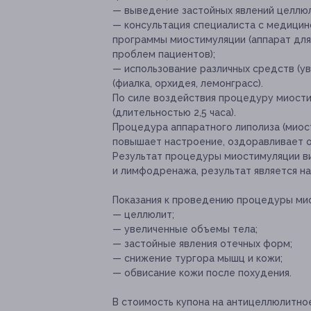
— выведение застойных явлений целлюл
— консультация специалиста с медици
программы миостимуляции (аппарат для
проблем пациентов);
— использование различных средств (у
(фиалка, орхидея, лемонграсс).
По силе воздействия процедуру миости
(длительностью 2,5 часа).
Процедура аппаратного липолиза (миос
повышает настроение, оздоравливает о
Результат процедуры миостимуляции ви
и лимфодренажа, результат является на
Показания к проведению процедуры ми
— целлюлит;
— увеличенные объемы тела;
— застойные явления отечных форм;
— снижение тургора мышц и кожи;
— обвисание кожи после похудения.
В стоимость купона на антицеллюлитно