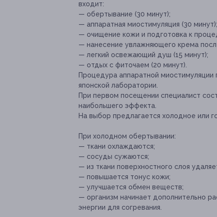
входит:
— обертывание (30 минут);
— аппаратная миостимуляция (30 минут)
— очищение кожи и подготовка к процед
— нанесение увлажняющего крема после
— легкий освежающий душ (15 минут);
— отдых с фиточаем (20 минут).
Процедура аппаратной миостимуляции
японской лаборатории.
При первом посещении специалист сос
наибольшего эффекта.
На выбор предлагается холодное или го
При холодном обертывании:
— ткани охлаждаются;
— сосуды сужаются;
— из ткани поверхностного слоя удаляе
— повышается тонус кожи;
— улучшается обмен веществ;
— организм начинает дополнительно ра
энергии для согревания.