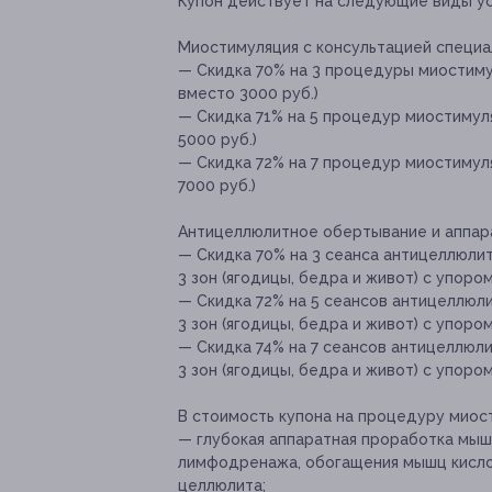
Купон действует на следующие виды ус
Миостимуляция с консультацией специа
— Скидка 70% на 3 процедуры миостиму
вместо 3000 руб.)
— Скидка 71% на 5 процедур миостимуля
5000 руб.)
— Скидка 72% на 7 процедур миостимуля
7000 руб.)
Антицеллюлитное обертывание и аппара
— Скидка 70% на 3 сеанса антицеллюли
3 зон (ягодицы, бедра и живот) с упором
— Скидка 72% на 5 сеансов антицеллюл
3 зон (ягодицы, бедра и живот) с упором
— Скидка 74% на 7 сеансов антицеллюл
3 зон (ягодицы, бедра и живот) с упором
В стоимость купона на процедуру миос
— глубокая аппаратная проработка мыш
лимфодренажа, обогащения мышц кисло
целлюлита;