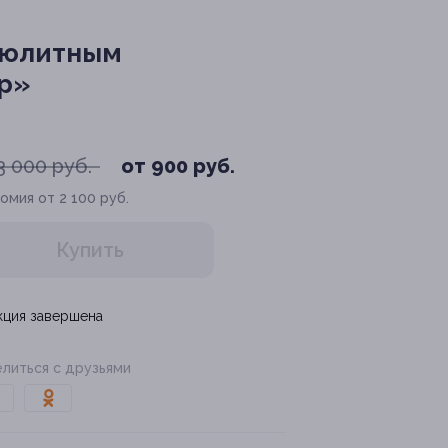
люлитным
ар»
3 000 руб.
от 900 руб.
омия от 2 100 руб.
Купить
кция завершена
литься с друзьями