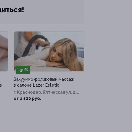
виться!
–30%
Вакуумно-роликовый массаж
е
в салоне Lazer Estetic
г. Краснодар, Ялтинская ул, д.
14
от 1 120 руб.