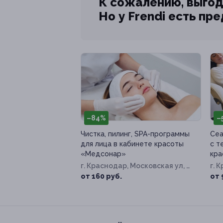
К сожалению, выгод
Но у Frendi есть пр
–84%
–
Чистка, пилинг, SPA-программы
Сеа
для лица в кабинете красоты
с т
«Медсонар»
кра
г. Краснодар, Московская ул, д.
г. 
90
ул, 
от 160 руб.
от 