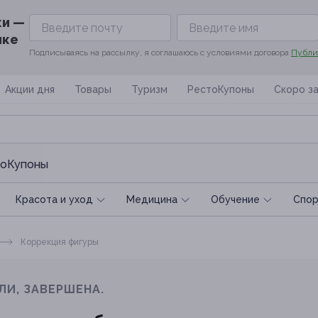
ки —
ике
Подписываясь на рассылку, я соглашаюсь с условиями договора
Публи
Акции дня
Товары
Туризм
РестоКупоны
Скоро з
оКупоны
Красота и уход
Медицина
Обучение
Спoр
Коррекция фигуры
ЛИ, ЗАВЕРШЕНА.