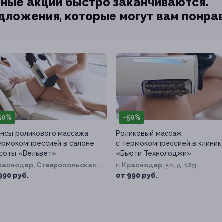
ные акции быстро заканчиваются.
едложения, которые могут вам понра
50%
–50%
нсы роликового массажа
Роликовый массаж
ермокомпрессией в салоне
с термокомпрессией в клиник
соты «Вельвет»
«Бьюти Технолоджи»
Краснодар, Ставропольская
г. Краснодар, ул, д. 129
д. 124
990 руб.
от 990 руб.