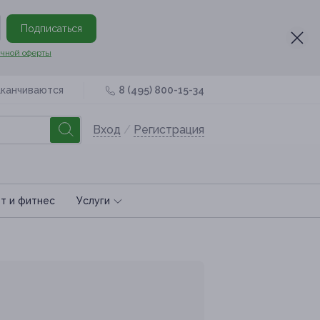
Подписаться
чной оферты
аканчиваются
8 (495) 800-15-34
Вход
/
Регистрация
т и фитнес
Услуги