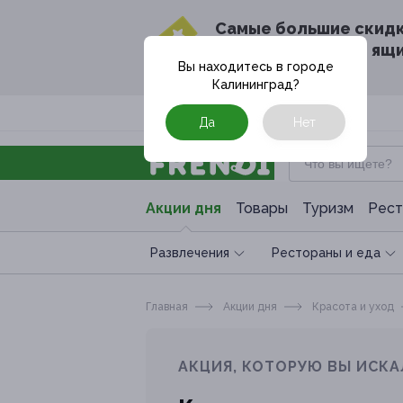
Cамые большие скид
в твоём почтовом ящ
Вы находитесь в городе
Калининград
?
Москва
Да
Нет
Акции дня
Товары
Туризм
Рест
Развлечения
Рестораны и еда
Главная
Акции дня
Красота и уход
АКЦИЯ, КОТОРУЮ ВЫ ИСКА