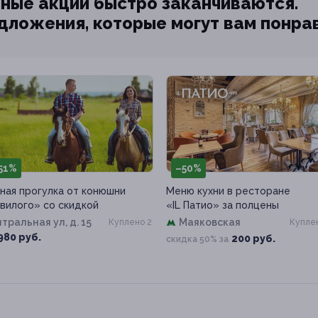
ные акции быстро заканчиваются.
едложения, которые могут вам понра
51%
–50%
ная прогулка от конюшни
Меню кухни в ресторане
вилого» со скидкой
«IL Патио» за полцены
тральная ул, д. 15
Маяковская
Куплено 2
Куплен
980 руб.
200 руб.
скидка 50% за