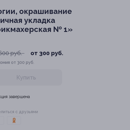
огии, окрашивание
ничная укладка
рикмахерская № 1»
600 руб.
от 300 руб.
омия от 300 руб.
Купить
кция завершена
литься с друзьями