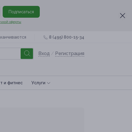
Подписаться
чной оферты
аканчиваются
8 (495) 800-15-34
Вход
/
Регистрация
т и фитнес
Услуги