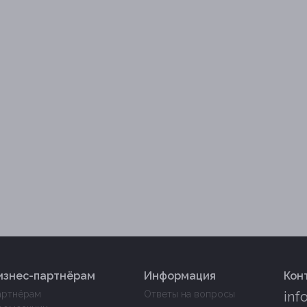
изнес-партнёрам
Информация
Кон
артнёрам
Ответы на вопросы
inf