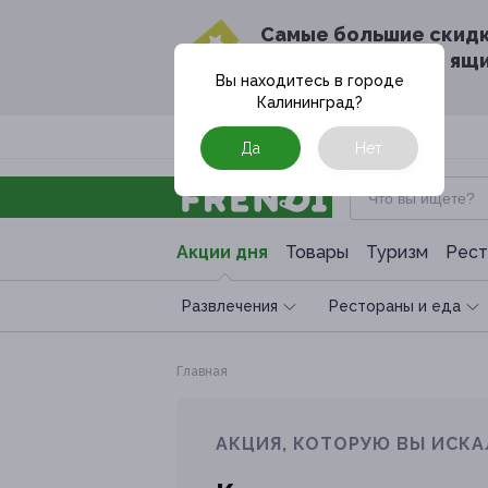
Cамые большие скид
в твоём почтовом ящ
Вы находитесь в городе
Калининград
?
Москва
Да
Нет
Акции дня
Товары
Туризм
Рест
Развлечения
Рестораны и еда
Главная
АКЦИЯ, КОТОРУЮ ВЫ ИСКА