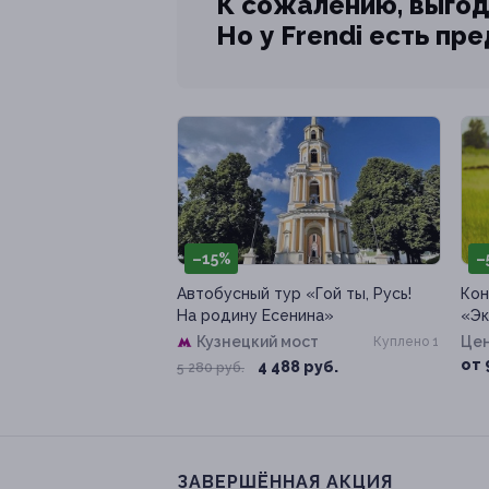
К сожалению, выгод
Но у Frendi есть пр
–15%
–
Автобусный тур «Гой ты, Русь!
Кон
На родину Есенина»
«Эк
Кузнецкий мост
Цен
Куплено 1
от 
4 488 руб.
5 280 руб.
ЗАВЕРШЁННАЯ АКЦИЯ