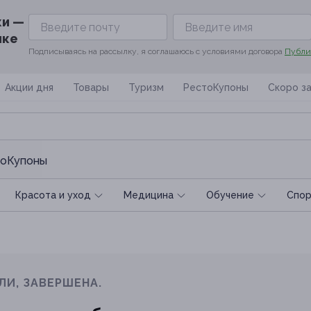
ки —
ике
Подписываясь на рассылку, я соглашаюсь с условиями договора
Публи
Акции дня
Товары
Туризм
РестоКупоны
Скоро з
оКупоны
Красота и уход
Медицина
Обучение
Спoр
ЛИ, ЗАВЕРШЕНА.