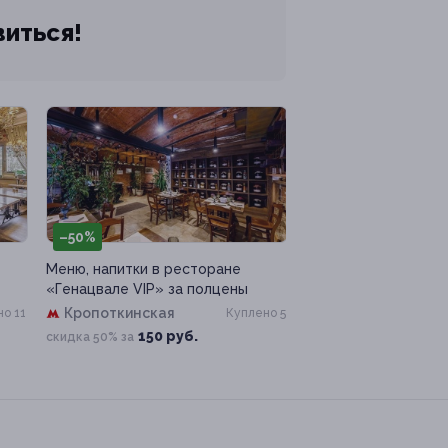
виться!
–50%
Меню, напитки в ресторане
«Генацвале VIP» за полцены
Кропоткинская
о 11
Куплено 5
150 руб.
скидка 50% за