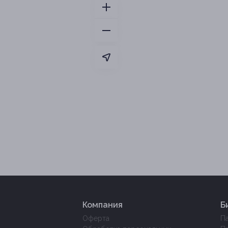
Компания
Б
Оферта
П