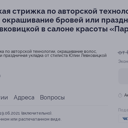
ая стрижка по авторской технол
с, окрашивание бровей или празд
вковицкой в салоне красоты «Па
от 
Экон
я
А
тии
Адреса
Вопросы
Поде
19.06.2021 (включительно).
нном или распечатанном виде.