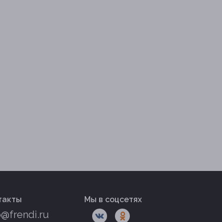
такты
Мы в соцсетях
o@frendi.ru