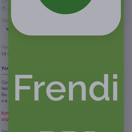
1 купон куплен
Акция завершена
Поделиться с друзьями
Начало действия
Окончание действия
19 апреля 2021 г.
19 июля 2021 г.
Условия
Описание
Гарантии
Адреса
Вопросы
Frendi
Срок действия купонов:
с 20.04.2021 до 19.07.2021
(включительно).
Вы можете предъявить купон как в распечатанном, так
и в электронном виде.
Купон дает право скидки 50% на всё меню без
ограничения суммы чека.
Один человек может купить неограниченное количество