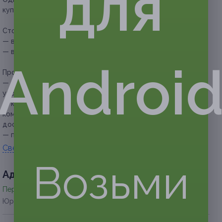
для
купонов для себя или в подарок.
Стоимость доставки:
— в радиусе 8 км — 250 руб.;
— в другие районы — уточняйте у оператора.
Androi
Прочие условия:
— время доставки до вашего адреса необходимо
уточнять у оператора;
— купон не распространяется на барное меню,
комплексные обеды и другие спецпредложения службы
доставки, не указанные на сайте;
— при получении заказа необходимо предъявить купон.
Свернуть
Возьми
Адресa
Перейти на сайт партнера
Юридическая информация о партнёре