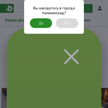
Вы находитесь в городе
Калининград
?
Акции дня
Товары
Туризм
РестоКупоны
Да
Нет
Главная
РестоКупоны
Доставка еды
АКЦИЯ, КОТОРУЮ ВЫ ИСКАЛИ, ЗАВЕРШЕНА.
К сожалению, выгодные акции быстро
заканчиваются.
Но у Frendi есть предложения, которые
могут вам понравиться!