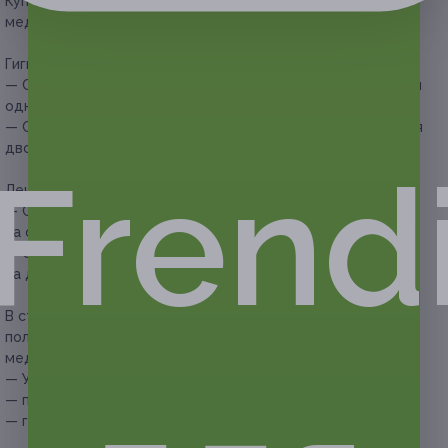
Купон действует на следующие виды комплексных
медицинских процедур:
Гигиена полости рта:
— Скидка 63% на гигиену полости рта, УЗ-чистку зубов для
одного (555 руб. вместо 1500 руб.)
— Скидка 64% на гигиену полости рта, УЗ-чистку зубов для
двоих (1080 руб. вместо 3000 руб.)
Frend
Лечение кариеса:
— Скидка 57% на лечение кариеса с установкой пломбы
на один зуб (860 руб. вместо 2000 руб.)
— Скидка 65% на лечение кариеса с установкой пломб
на два зуба (1400 руб. вместо 4000 руб.)
В стоимость купона на комплексную процедуру гигиены
полости рта и УЗ-чистки зубов входят следующие
медицинские услуги:
— УЗ-чистка зубов;
— полировка зубов;
— гигиена полости рта:
— чистка ультразвуковым скалером с несколькими