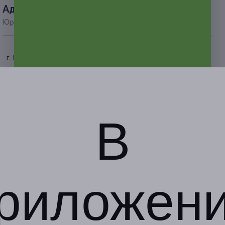
Адресa
Юридическая информация о партнёре
г. Краснодар, ул.
Севастопольская, д. 5
(Фестивальный р-н)
по предварительной записи
+7 (918) 043-74-87, +7 (918)
В
499-90-10
Показать номер телефона
риложен