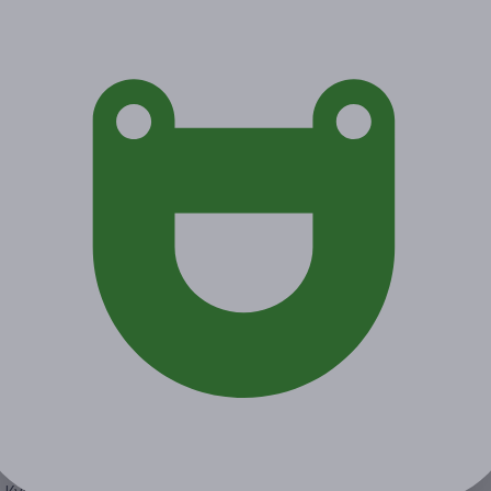
от 1 500 руб.
от 555 руб.
Экономия от 945 руб.
3 купона куплено
Акция завершена
Поделиться с друзьями
Начало действия
Окончание действия
12 марта 2021 г.
12 июня 2021 г.
Условия
Описание
Гарантии
Адреса
Вопросы
Срок действия купонов:
с 13.03.2021 до 12.06.2021
(включительно).
Вы можете предъявить купон в электронном или
распечатанном виде.