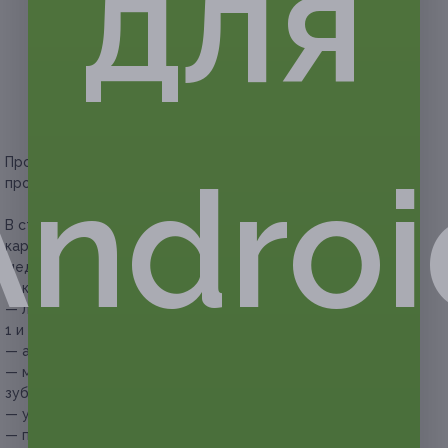
для
видами насадок, которые подбираются
индивидуально для каждого пациента (для
аккуратного дробления камней);
— чистка вращающимися щеточками в сочетании
со специальной пастой (это позволяет очистить
налет, который не снимают обычные домашние
средства гигиены).
Продолжительность всего комплекса медицинских
Androi
процедур составляет 40 минут.
В стоимость купона на комплексную процедуру лечения
кариеса и установки пломбы входят следующие
медицинские услуги:
— консультация и осмотр врачом-стоматологом;
— лечение кариеса первичного поражения зуба
1 и 2 средней степени сложности;
— анестезия;
— механическая и медикаментозная обработка полости
зуба;
— установка пломбы;
— полировка пломбы.