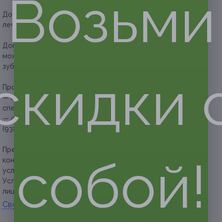
Возьми
Дополнительное преимущество:
скидка на дальнейшее
лечение в течение двух месяцев.
Дополнительные медицинские процедуры, которые
можно приобрести при необходимости:
лечение каналов
зуба.
скидки 
Прочие условия:
— купон не распространяется на другие
спецпредложения клиники;
— обязательна предварительная запись по телефонам: +7
(938) 877-00-00, +7 (918) 499-90-10.
Предупреждаем о необходимости получения
собой!
консультации у врача-специалиста по оказываемым
услугам и противопоказаниям.
Услуга предоставляется только совершеннолетним
лицам.
Свернуть