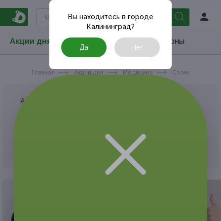
Вы находитесь в городе
Калининград
?
Акции дня
Товары
Туризм
РестоКупоны
Да
Нет
Главная
Акции дня
Медицина
Стоматология
АКЦИЯ, КОТОРУЮ ВЫ ИСКАЛИ, ЗАВЕРШЕНА.
К сожалению, выгодные акции быстро
заканчиваются.
Но у Frendi есть предложения, которые
могут вам понравиться!