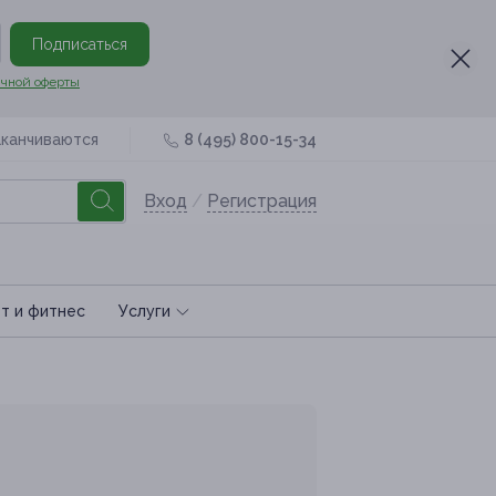
Подписаться
чной оферты
аканчиваются
8 (495) 800-15-34
Вход
/
Регистрация
т и фитнес
Услуги