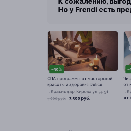
К сожалению, выгод
Но у Frendi есть пр
–30%
–
СПА-программы от мастерской
Чис
красоты и здоровья Delice
от 
г. Краснодар, Кирова ул, д. 91
г. 
ул, 
от 
3 500 руб.
5 000 руб.