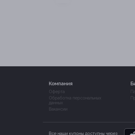
Компания
Б
Оферта
П
Обработка персональных
П
данных
Вакансии
Все наши купоны доступны через