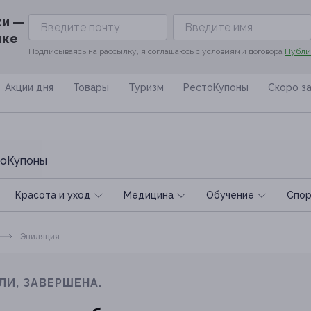
ки —
ике
Подписываясь на рассылку, я соглашаюсь с условиями договора
Публи
Акции дня
Товары
Туризм
РестоКупоны
Скоро з
оКупоны
Красота и уход
Медицина
Обучение
Спoр
Эпиляция
ЛИ, ЗАВЕРШЕНА.