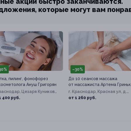
ные акции быстро заканчиваются.
едложения, которые могут вам понра
30%
–30%
тка, пилинг, фонофорез
До 10 сеансов массажа
косметолога Ануш Григорян
от массажиста Артема Гринь
Краснодар, Цезаря Куникова
г. Краснодар, Красная ул, д.
д. 24, к. 2
124б
1 400 руб.
от 1 260 руб.