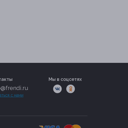
такты
Мы в соцсетях
o@frendi.ru
аться с нами