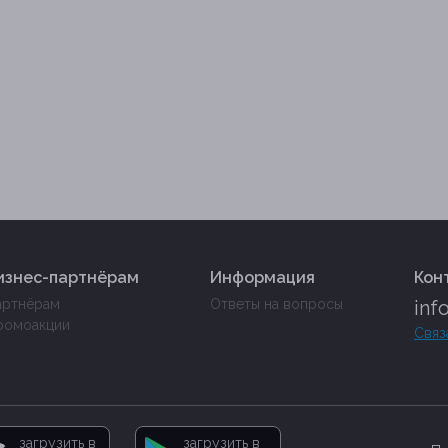
изнес-партнёрам
Информация
Кон
артнёрам
Ответы на вопросы
inf
ромоакции
Связ
загрузить в
загрузить в