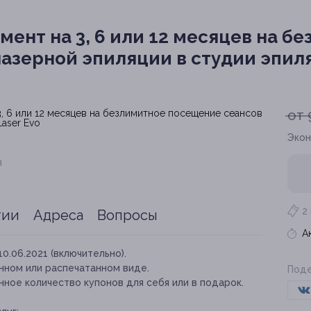
ент на 3, 6 или 12 месяцев на б
азерной эпиляции в студии эпиля
от 
Экон
я
2
тии
Адреса
Вопросы
А
10.06.2021 (включительно).
нном или распечатанном виде.
Поде
ное количество купонов для себя или в подарок.