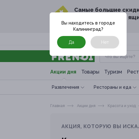
Cамые большие скид
в твоём почтовом ящ
Вы находитесь в городе
Калининград
?
Москва
Да
Нет
Акции дня
Товары
Туризм
Рест
Развлечения
Рестораны и еда
Главная
Акции дня
Красота и уход
АКЦИЯ, КОТОРУЮ ВЫ ИСКА