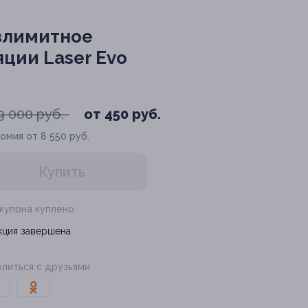
езлимитное
ции Laser Evo
9 000 руб.
от 450 руб.
омия от 8 550 руб.
Купить
 купона куплено
кция завершена
литься с друзьями