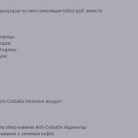
процедур по миостимуляции (2600 руб. вместо
годицы;
едра;
ягодицы;
уки;
i-Cellulite Intensive входит:
а обертывания Anti-Cellulite Algaewrap
ывание с зеленым кофе);