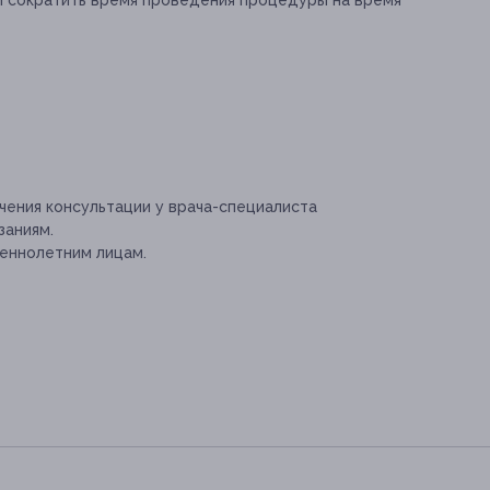
ли сократить время проведения процедуры на время
ения консультации у врача-специалиста
заниям.
еннолетним лицам.