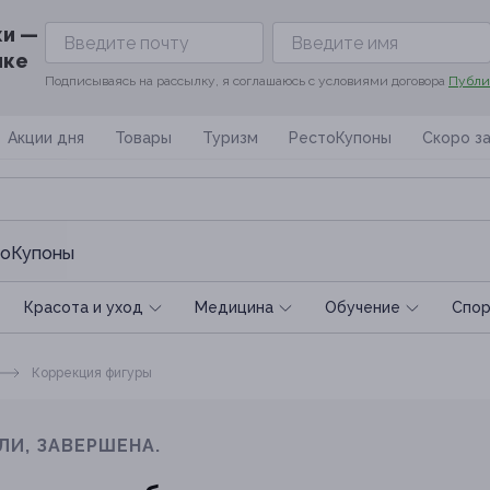
ки —
ике
Подписываясь на рассылку, я соглашаюсь с условиями договора
Публи
Акции дня
Товары
Туризм
РестоКупоны
Скоро з
оКупоны
Красота и уход
Медицина
Обучение
Спoр
Коррекция фигуры
ЛИ, ЗАВЕРШЕНА.