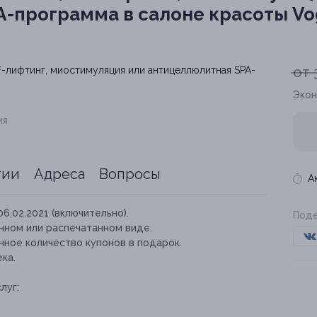
-программа в салоне красоты V
от 
Экон
ия
тии
Адреса
Вопросы
А
06.02.2021 (включительно).
Поде
нном или распечатанном виде.
нное количество купонов в подарок.
ка.
луг: