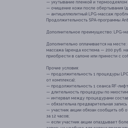
— укутывание пленкой и термоодеялом (
— очищение кожи после обертывания (д
— антицеллюлитный LPG-массаж проблем
Продолжительность SPA-программы Anti-C
Дополнительное преимущество:
LPG-ма
Дополнительно оплачивается на месте:
массажа (аренда костюма — 200 руб. н
приобрести в салоне или принести с со
Прочие условия:
— продолжительность 1 процедуры LPG
от комплекса);
— продолжительность 1 сеанса RF-лифт
— длительность процедуры по миостим
— интервал между процедурами состав
— обязательна предварительная запись
— участник акции обязан сообщить об 
за 12 часов;
— если участник акции опаздывает боле