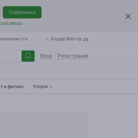
Подписаться
чной оферты
аканчиваются
8 (495) 800-15-34
Вход
/
Регистрация
т и фитнес
Услуги