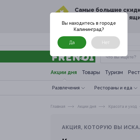
Cамые большие скид
в твоём почтовом ящ
Вы находитесь в городе
Калининград
?
Москва
Да
Нет
Акции дня
Товары
Туризм
Рест
Развлечения
Рестораны и еда
Главная
Акции дня
Красота и уход
АКЦИЯ, КОТОРУЮ ВЫ ИСКА