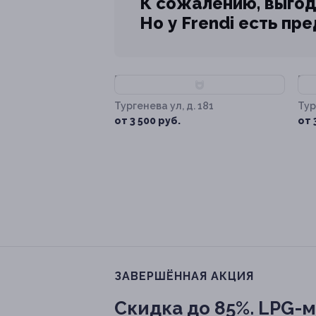
К сожалению, выгод
Но у Frendi есть пр
–72%
–
Тургенева ул, д. 181
Тур
от 3 500 руб.
от 
ЗАВЕРШЁННАЯ АКЦИЯ
Скидка до 85%.
LPG-м