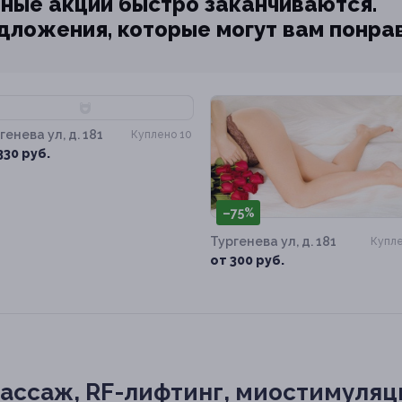
ные акции быстро заканчиваются.
едложения, которые могут вам понра
70%
генева ул, д. 181
Куплено 10
330 руб.
–75%
Тургенева ул, д. 181
Купле
от 300 руб.
ассаж, RF-лифтинг, миостимуляц