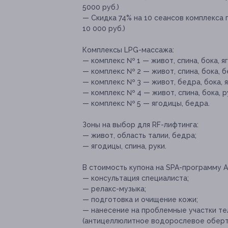
5000 руб.)
— Скидка 74% на 10 сеансов комплекса 
10 000 руб.)
Комплексы LPG-массажа:
— комплекс № 1 — живот, спина, бока, я
— комплекс № 2 — живот, спина, бока, б
— комплекс № 3 — живот, бедра, бока, 
— комплекс № 4 — живот, спина, бока, р
— комплекс № 5 — ягодицы, бедра.
Зоны на выбор для RF-лифтинга:
— живот, область талии, бедра;
— ягодицы, спина, руки.
В стоимость купона на SPA-программу Ant
— консультация специалиста;
— релакс-музыка;
— подготовка и очищение кожи;
— нанесение на проблемные участки тел
(антицеллюлитное водорослевое оберт