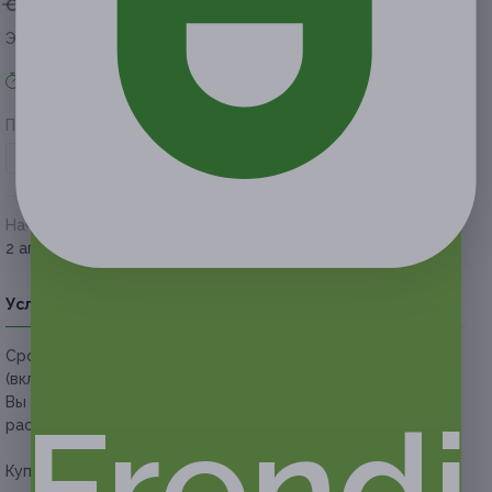
от 1 500 руб.
от 360 руб.
Экономия от 1 140 руб.
Акция завершена
Поделиться с друзьями
Начало действия
Окончание действия
2 апреля 2021 г.
1 июля 2021 г.
Условия
Описание
Гарантии
Адреса
Вопросы
Срок действия купонов:
с 02.04.2021 до 01.07.2021
(включительно).
Вы можете предъявить купон в электронном или
Frendi
распечатанном виде.
Купон действует на следующие виды услуг: