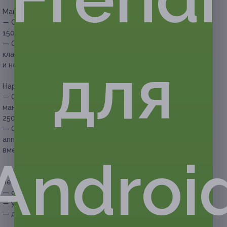
Маникюр:
— Скидка 76% на классический маникюр (360 руб. вместо
1500 руб.)
— Скидка 72% на маникюр на выбор (аппаратный или
классический), парафинотерапию, покрытие гель-лаком
для
и несложный дизайн (490 руб. вместо 1750 руб.)
Наращивание, коррекция ногтей:
— Скидка 65% на наращивание ногтей, аппаратный
маникюр и покрытие гель-лаком (875 руб. вместо
2500 руб.)
— Скидка 62% на коррекцию наращенных ногтей,
аппаратный маникюр и покрытие гель-лаком (684 руб.
вместо 1800 руб.)
Androi
Дополнительные услуги, которые можно приобрести при
необходимости:
— снятие гель-лака — 250 руб.;
— укрепление — 350 руб.;
— дополнительная длина — 300 руб.