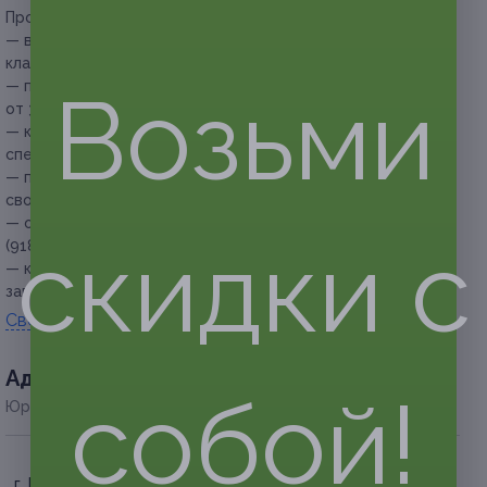
Прочие условия:
— в работе мастер использует продукцию премиум-
класса Diva и Kodi;
— продолжительность процедуры составляет
Возьми
от 30 до 90 минут;
— купон не распространяется на другие
спецпредложения студии;
— перед покупкой купона необходимо уточнять наличие
свободных дат;
— обязательна предварительная запись по телефону +7
скидки с
(918) 615-04-32;
— клиент обязан сообщить об отмене или переносе
записи не менее чем за 12 часов.
Свернуть
Адресa
собой!
Юридическая информация о партнёре
г. Краснодар, ул. Северная,