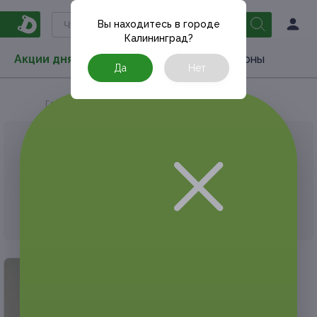
Вы находитесь в городе
Калининград
?
Акции дня
Товары
Туризм
РестоКупоны
Да
Нет
Главная
АКЦИЯ, КОТОРУЮ ВЫ ИСКАЛИ, ЗАВЕРШЕНА.
К сожалению, выгодные акции быстро
заканчиваются.
Но у Frendi есть предложения, которые
могут вам понравиться!