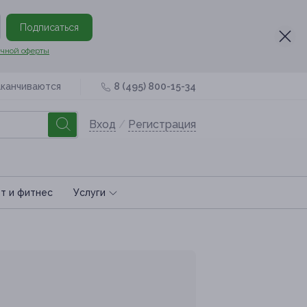
Подписаться
чной оферты
аканчиваются
8 (495) 800-15-34
Вход
/
Регистрация
т и фитнес
Услуги