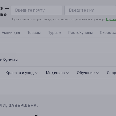
ки —
ике
Подписываясь на рассылку, я соглашаюсь с условиями договора
Публи
Акции дня
Товары
Туризм
РестоКупоны
Скоро з
оКупоны
Красота и уход
Медицина
Обучение
Спoр
ЛИ, ЗАВЕРШЕНА.