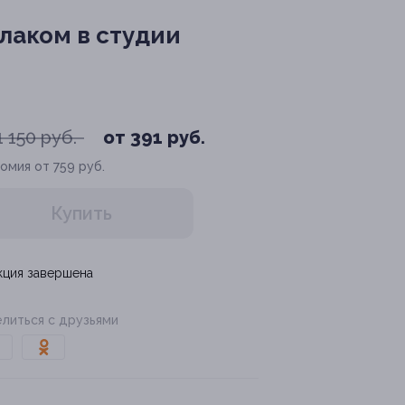
лаком в студии
1 150 руб.
от 391 руб.
омия от 759 руб.
Купить
кция завершена
литься с друзьями