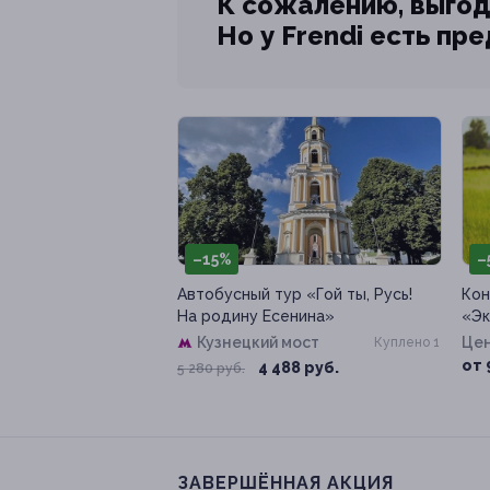
К сожалению, выгод
Но у Frendi есть пр
–15%
–
Автобусный тур «Гой ты, Русь!
Кон
На родину Есенина»
«Эк
Кузнецкий мост
Цен
Куплено 1
от 
4 488 руб.
5 280 руб.
ЗАВЕРШЁННАЯ АКЦИЯ