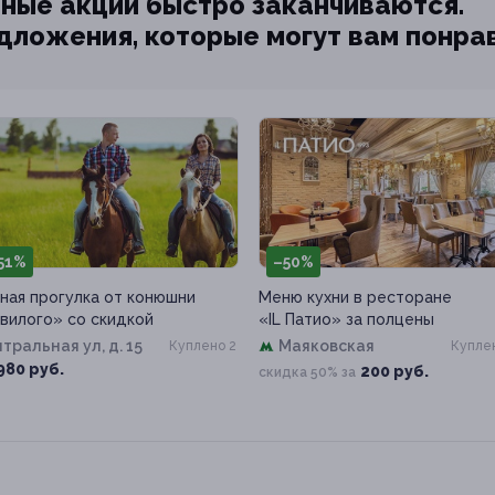
ные акции быстро заканчиваются.
едложения, которые могут вам понра
51%
–50%
ная прогулка от конюшни
Меню кухни в ресторане
вилого» со скидкой
«IL Патио» за полцены
тральная ул, д. 15
Маяковская
Куплено 2
Куплен
980 руб.
200 руб.
скидка 50% за