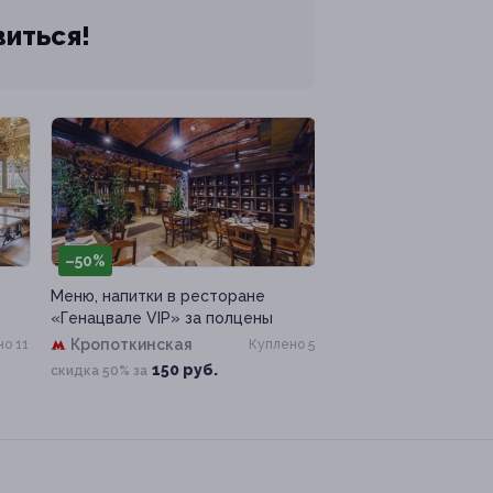
виться!
–50%
Меню, напитки в ресторане
«Генацвале VIP» за полцены
Кропоткинская
о 11
Куплено 5
150 руб.
скидка 50% за