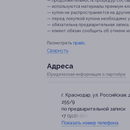
— продолжительность процедур составл
— используются материалы премиум-класс
— купон не распространяется на други
— перед покупкой купона необходимо у
— обязательна предварительная запись
— клиент обязан сообщить об отмене ил
Посмотреть
прайс
.
Свернуть
Адресa
Юридическая информация о партнёре
г. Краснодар, ул. Российская, д
255/9
по предварительной записи
+7 (918) 088-94-84
Показать номер телефона