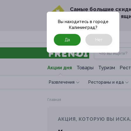
Cамые большие скид
в твоём почтовом ящ
Вы находитесь в городе
Калининград
?
Москва
Да
Нет
Акции дня
Товары
Туризм
Рест
Развлечения
Рестораны и еда
Главная
АКЦИЯ, КОТОРУЮ ВЫ ИСКА