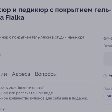
юр и педикюр с покрытием гель-
 Fialka
от 
Экон
я
тии
Адреса
Вопросы
А
02.07.2021 (включительно).
Поде
нном или распечатанном виде.
ное количество купонов для себя или в подарок.
луг: