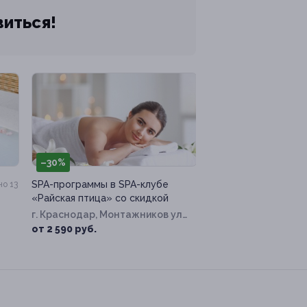
виться!
–30%
SPA-программы в SPA-клубе
о 13
«Райская птица» со скидкой
г. Краснодар, Монтажников ул,
д. 5
от 2 590 руб.