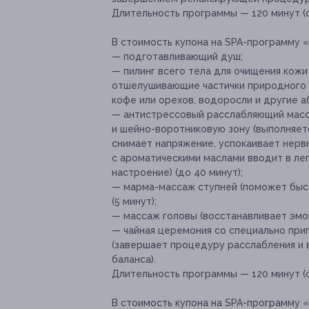
Длительность программы — 120 минут (с
В стоимость купона на SPA-программу «
— подготавливающий душ;
— пилинг всего тела для очищения кож
отшелушивающие частички природного 
кофе или орехов, водоросли и другие аб
— антистрессовый расслабляющий масса
и шейно-воротниковую зону (выполняет
снимает напряжение, успокаивает нервн
с ароматическими маслами вводит в ле
настроение) (до 40 минут);
— марма-массаж ступней (поможет быст
(5 минут);
— массаж головы (восстанавливает эмоц
— чайная церемония со специально пр
(завершает процедуру расслабления и 
баланса).
Длительность программы — 120 минут (с
В стоимость купона на SPA-программу 