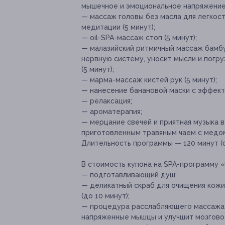
мышечное и эмоциональное напряжение,
— массаж головы без масла для легкос
медитации (5 минут);
— oil-SPA-массаж стоп (5 минут);
— малазийский ритмичный массаж бамбу
нервную систему, уносит мысли и погр
(5 минут);
— марма-массаж кистей рук (5 минут);
— нанесение банановой маски с эффект
— релаксация;
— ароматерапия;
— мерцание свечей и приятная музыка 
приготовленным травяным чаем с медо
Длительность программы — 120 минут (с
В стоимость купона на SPA-программу «
— подготавливающий душ;
— деликатный скраб для очищения кожи
(до 10 минут);
— процедура расслабляющего массажа 
напряженные мышцы и улучшит мозговое