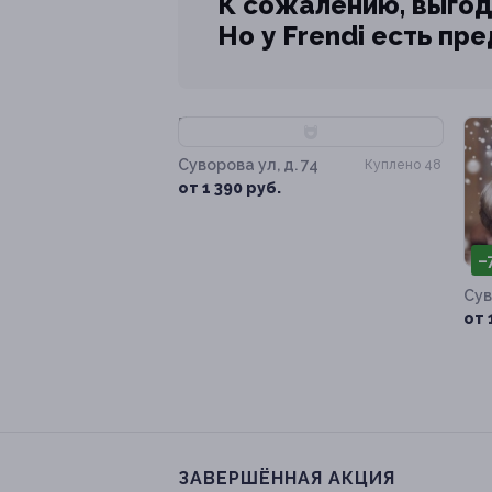
К сожалению, выгод
Но у Frendi есть пр
–80%
Суворова ул, д. 74
Куплено 48
от 1 390 руб.
–
Сув
от 
ЗАВЕРШЁННАЯ АКЦИЯ