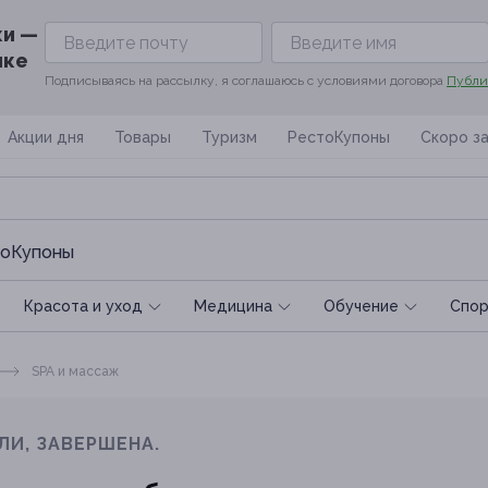
ки —
ике
Подписываясь на рассылку, я соглашаюсь с условиями договора
Публи
Акции дня
Товары
Туризм
РестоКупоны
Скоро з
оКупоны
Красота и уход
Медицина
Обучение
Спoр
SPA и массаж
ЛИ, ЗАВЕРШЕНА.