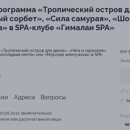
рограмма «Тропический остров дл
ый сорбет», «Сила самурая», «Ш
» в SPA-клубе «Гималаи SPA»
от 
Экон
я
1
тии
Адреса
Вопросы
А
27.06.2021 (включительно).
Поде
нном или распечатанном виде.