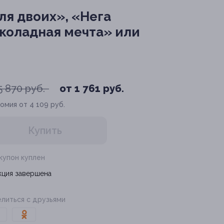
я двоих», «Нега
околадная мечта» или
5 870 руб.
от 1 761 руб.
омия от 4 109 руб.
Купить
 купон куплен
кция завершена
литься с друзьями