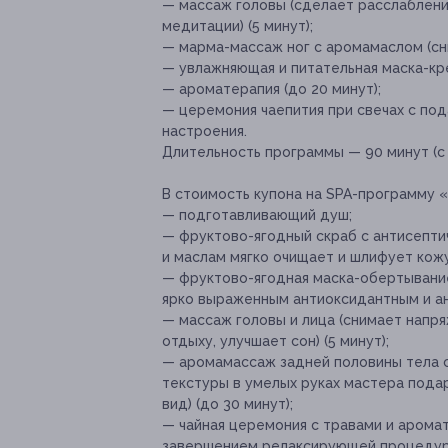
— массаж головы (сделает расслабление
медитации) (5 минут);
— марма-массаж ног с аромамаслом (сни
— увлажняющая и питательная маска-кре
— ароматерапия (до 20 минут);
— церемония чаепития при свечах с под
настроения.
Длительность программы — 90 минут (с
В стоимость купона на SPA-программу 
— подготавливающий душ;
— фруктово-ягодный скраб с антисепти
и маслам мягко очищает и шлифует кожу 
— фруктово-ягодная маска-обертывание
ярко выраженным антиоксидантным и ан
— массаж головы и лица (снимает напр
отдыху, улучшает сон) (5 минут);
— аромамассаж задней половины тела 
текстуры в умелых руках мастера пода
вид) (до 30 минут);
— чайная церемония с травами и арома
завершением релаксирующей процедур