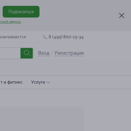
Подписаться
чной оферты
аканчиваются
8 (495) 800-15-34
Вход
/
Регистрация
т и фитнес
Услуги