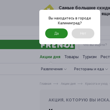
Cамые большие скид
в твоём почтовом ящ
Вы находитесь в городе
Калининград
?
Москва
Да
Нет
Акции дня
Товары
Туризм
Рест
Развлечения
Рестораны и еда
Главная
Акции дня
Красота и уход
АКЦИЯ, КОТОРУЮ ВЫ ИСКА