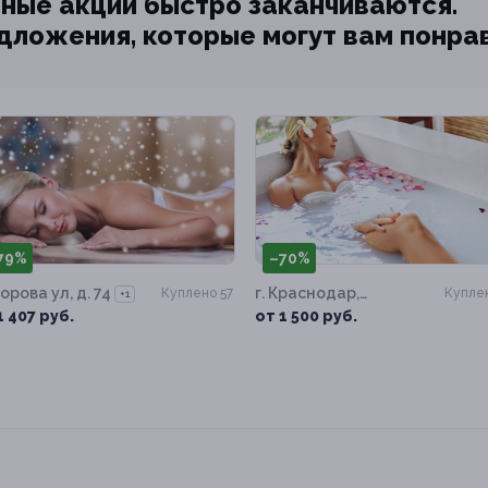
ные акции быстро заканчиваются.
едложения, которые могут вам понра
79%
–70%
орова ул, д. 74
г. Краснодар,
Куплено 57
Куплен
+1
Суворова ул, д. 74
1 407 руб.
от 1 500 руб.