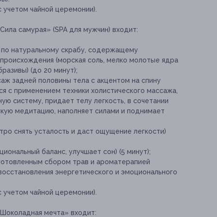
 учетом чайной церемонии).
Сила самурая» (SPA для мужчин) входит:
и по натуральному скрабу, содержащему
происхождения (морская соль, мелко молотые ядра
разивы) (до 20 минут);
ж задней половины тела с акцентом на спину
ся с применением техники холистического массажа,
ую систему, придает телу легкость, в сочетании
гкую медитацию, наполняет силами и поднимает
ро снять усталость и даст ощущение легкости)
иональный баланс, улучшает сон) (5 минут);
иготовленным сбором трав и ароматерапией
восстановления энергетического и эмоционального
 учетом чайной церемонии).
«Шоколадная мечта» входит: