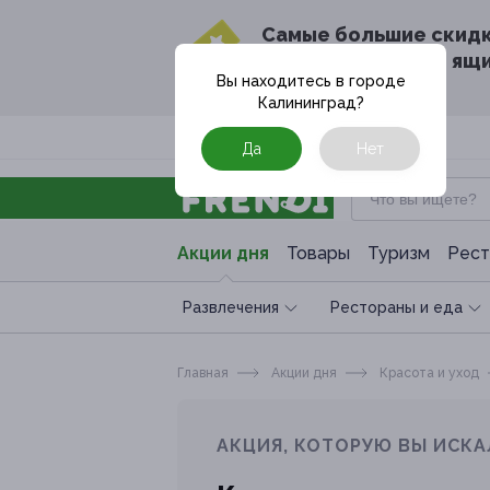
Cамые большие скид
в твоём почтовом ящ
Вы находитесь в городе
Калининград
?
Москва
Да
Нет
Акции дня
Товары
Туризм
Рест
Развлечения
Рестораны и еда
Главная
Акции дня
Красота и уход
АКЦИЯ, КОТОРУЮ ВЫ ИСКА