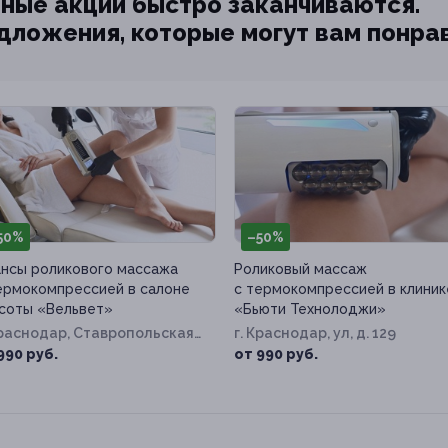
ные акции быстро заканчиваются.
едложения, которые могут вам понра
50%
–50%
нсы роликового массажа
Роликовый массаж
ермокомпрессией в салоне
с термокомпрессией в клиник
соты «Вельвет»
«Бьюти Технолоджи»
Краснодар, Ставропольская
г. Краснодар, ул, д. 129
д. 124
990 руб.
от 990 руб.