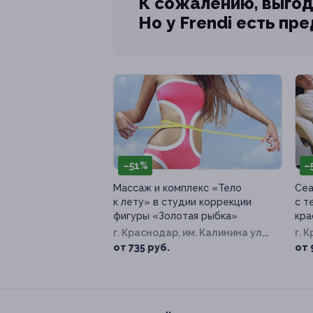
К сожалению, выгод
Но у Frendi есть пр
–51%
–
Массаж и комплекс «Тело
Сеа
к лету» в студии коррекции
с т
фигуры «Золотая рыбка»
кра
г. Краснодар, им. Калинина ул,
г. 
д. 13, к. 60
ул, 
от 735 руб.
от 