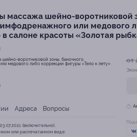
ы массажа шейно-воротниковой з
лимфодренажного или медового 
» в салоне красоты «Золотая рыб
3
от 
Экон
я
А
тии
Адреса
Вопросы
Поде
03.07.2021 (включительно).
нном или распечатанном виде.