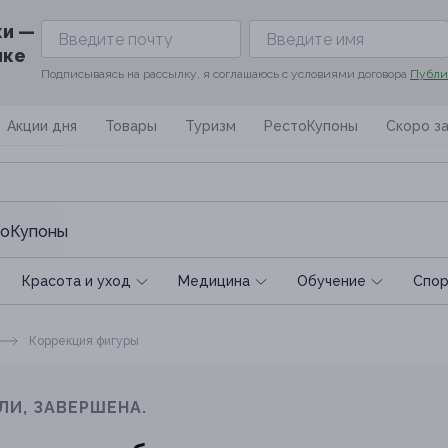
ки —
ике
Подписываясь на рассылку, я соглашаюсь с условиями договора
Публи
Акции дня
Товары
Туризм
РестоКупоны
Скоро з
оКупоны
Красота и уход
Медицина
Обучение
Спoр
Коррекция фигуры
ЛИ, ЗАВЕРШЕНА.