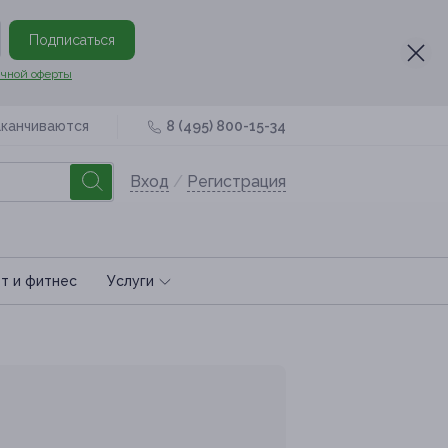
Подписаться
чной оферты
аканчиваются
8 (495) 800-15-34
Вход
/
Регистрация
т и фитнес
Услуги