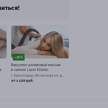
виться!
–30%
Вакуумно-роликовый массаж
е
в салоне Lazer Estetic
г. Краснодар, Ялтинская ул, д.
14
от 1 120 руб.