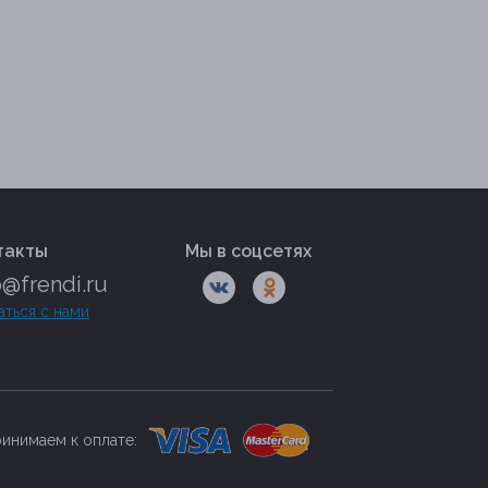
такты
Мы в соцсетях
o@frendi.ru
аться с нами
инимаем к оплате: