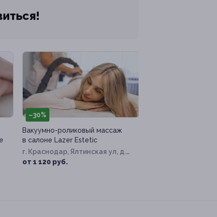
виться!
–30%
Вакуумно-роликовый массаж
е
в салоне Lazer Estetic
г. Краснодар, Ялтинская ул, д.
14
от 1 120 руб.