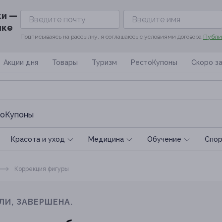
ки —
ике
Подписываясь на рассылку, я соглашаюсь с условиями договора
Публи
Акции дня
Товары
Туризм
РестоКупоны
Скоро з
оКупоны
Красота и уход
Медицина
Обучение
Спoр
Коррекция фигуры
ЛИ, ЗАВЕРШЕНА.