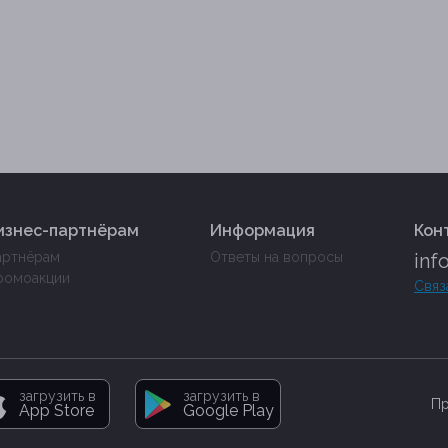
изнес-партнёрам
Информация
Кон
артнёрам
Ответы на вопросы
inf
ромоакции
Связ
загрузить в
загрузить в
Пр
App Store
Google Play