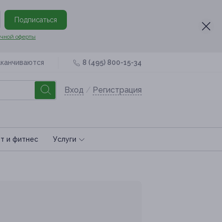
Подписаться
чной оферты
аканчиваются
8 (495) 800-15-34
Вход
/
Регистрация
т и фитнес
Услуги