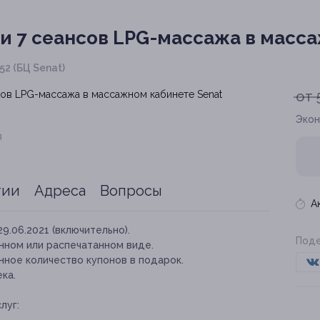
ли 7 сеансов LPG-массажа в масс
52 (БЦ Senat)
от 
Экон
я
тии
Адреса
Вопросы
А
29.06.2021 (включительно).
Поде
нном или распечатанном виде.
нное количество купонов в подарок.
ка.
луг: