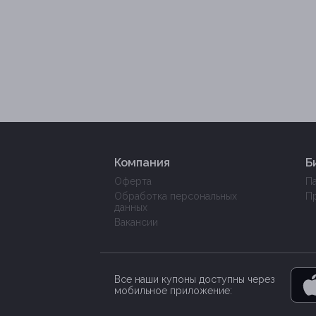
Компания
Б
Оферта
П
Обработка персональных
П
данных
Вакансии
Все наши купоны доступны через
мобильное приложение: