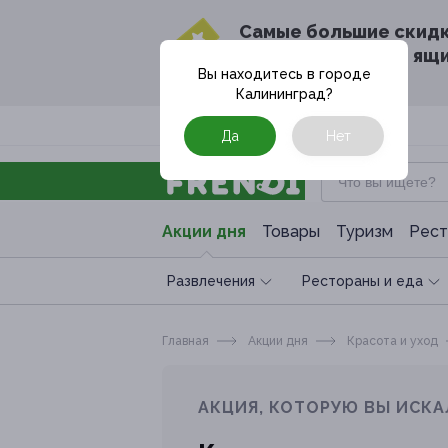
Cамые большие скид
в твоём почтовом ящ
Вы находитесь в городе
Калининград
?
Москва
Да
Нет
Акции дня
Товары
Туризм
Рест
Развлечения
Рестораны и еда
Главная
Акции дня
Красота и уход
АКЦИЯ, КОТОРУЮ ВЫ ИСКА