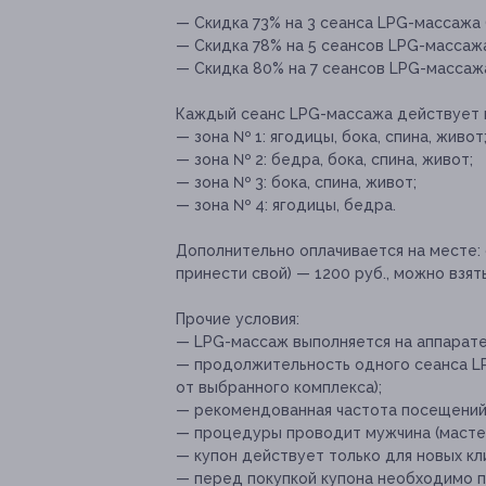
— Скидка 73% на 3 сеанса LPG-массажа (
— Скидка 78% на 5 сеансов LPG-массажа
— Скидка 80% на 7 сеансов LPG-массажа 
Каждый сеанс LPG-массажа действует н
— зона № 1: ягодицы, бока, спина, живот
— зона № 2: бедра, бока, спина, живот;
— зона № 3: бока, спина, живот;
— зона № 4: ягодицы, бедра.
Дополнительно оплачивается на месте:
принести свой) — 1200 руб., можно взять
Прочие условия:
— LPG-массаж выполняется на аппарате 
— продолжительность одного сеанса LP
от выбранного комплекса);
— рекомендованная частота посещений —
— процедуры проводит мужчина (мастер
— купон действует только для новых кл
— перед покупкой купона необходимо 