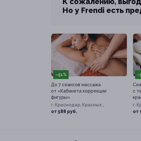
К сожалению, выгод
Но у Frendi есть пр
–51%
–
До 7 сеансов массажа
Сеа
от «Кабинета коррекции
с т
фигуры»
кра
г. Краснодар, Красных
г. 
Партизан ул, д. 144/1
ул, 
от 588 руб.
от 