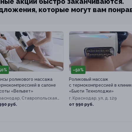
ные акции быстро заканчиваются.
едложения, которые могут вам понра
50%
–50%
нсы роликового массажа
Роликовый массаж
ермокомпрессией в салоне
с термокомпрессией в клиник
соты «Вельвет»
«Бьюти Технолоджи»
Краснодар, Ставропольская
г. Краснодар, ул, д. 129
д. 124
990 руб.
от 990 руб.