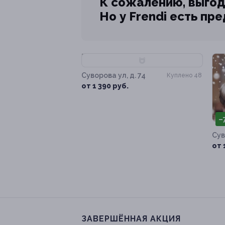
К сожалению, выгод
Но у Frendi есть пр
–80%
Суворова ул, д. 74
Куплено 48
от 1 390 руб.
–
Сув
от 
ЗАВЕРШЁННАЯ АКЦИЯ