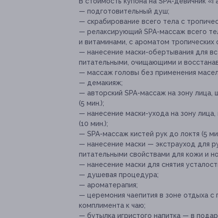
В стоимость купона на SPA-девичник «Г
— подготовительный душ;
— скрабирование всего тела с тропическ
— релаксирующий SPA-массаж всего те
и витаминами, с ароматом тропических ф
— нанесение маски-обертывания для в
питательными, очищающими и восстанав
— массаж головы без применения масел (
— демакияж;
— авторский SPA-массаж на зону лица,
(5 мин.);
— нанесение маски-ухода на зону лица,
(10 мин.);
— SPA-массаж кистей рук до локтя (5 мин
— нанесение маски — экстрауход для р
питательными свойствами для кожи и ног
— нанесение маски для снятия усталости 
— душевая процедура;
— ароматерапия;
— церемония чаепития в зоне отдыха с 
комплимента к чаю;
— бутылка игристого напитка — в подар