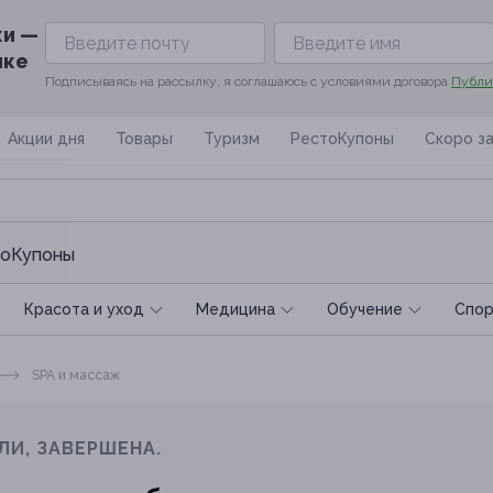
ки —
ике
Подписываясь на рассылку, я соглашаюсь с условиями договора
Публи
Акции дня
Товары
Туризм
РестоКупоны
Скоро з
оКупоны
Красота и уход
Медицина
Обучение
Спoр
SPA и массаж
ЛИ, ЗАВЕРШЕНА.