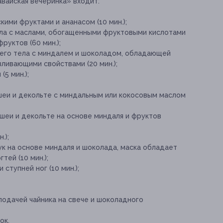
авайская вечеринка» входит:
ими фруктами и ананасом (10 мин.);
ла с маслами, обогащенными фруктовыми кислотами
руктов (60 мин.);
сего тела с миндалем и шоколадом, обладающей
ливающими свойствами (20 мин.);
5 мин.);
 шеи и декольте с миндальным или кокосовым маслом
 шеи и декольте на основе миндаля и фруктов
.);
ук на основе миндаля и шоколада, маска обладает
тей (10 мин.);
ступней ног (10 мин.);
подачей чайника на свече и шоколадного
ок.