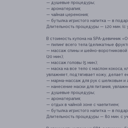
— душевые процедуры;
— ароматерапия;
— чайная церемония;
— бутылка игристого напитка — в подар
Длительность процедуры — 120 мин. (с 
В стоимость купона на SPA-девичник «
— пилинг всего тела (деликатные фрукты
— массаж спины и шейно-воротниковой
(20 мин.);
— массаж головы (5 мин.);
— маска на все тело с маслом кокоса, к
увлажняет, подтягивает кожу, делает ее
— марма-массаж для рук с шелковым и а
— нанесение маски для питания, увлажнен
— душевые процедуры;
— ароматерапия;
— отдых в чайной зоне с чаепитием;
— бутылка игристого напитка — в подаро
Длительность процедуры — 80 мин. с у