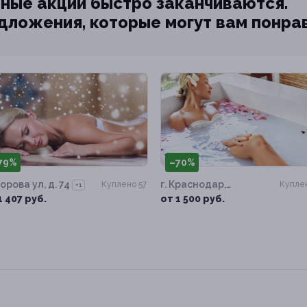
ные акции быстро заканчиваются.
едложения, которые могут вам понра
79%
–70%
орова ул, д. 74
г. Краснодар,
Куплено 57
Куплен
+1
Суворова ул, д. 74
1 407 руб.
от 1 500 руб.