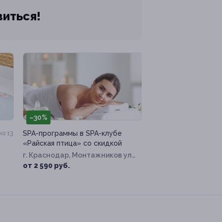
виться!
–30%
SPA-программы в SPA-клубе
о 13
«Райская птица» со скидкой
г. Краснодар, Монтажников ул,
д. 5
от 2 590 руб.