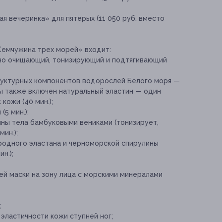
ая вечеринка» для пятерых (11 050 руб. вместо
Жемчужина трех морей» входит:
но очищающий, тонизирующий и подтягивающий
руктурных компонентов водорослей Белого моря —
ры также включен натуральный эластин — один
кожи (40 мин.);
5 мин.);
ны тела бамбуковыми вениками (тонизирует,
мин.);
родного эластана и черноморской спирулины
н.);
й маски на зону лица с морскими минералами
;
эластичности кожи ступней ног;