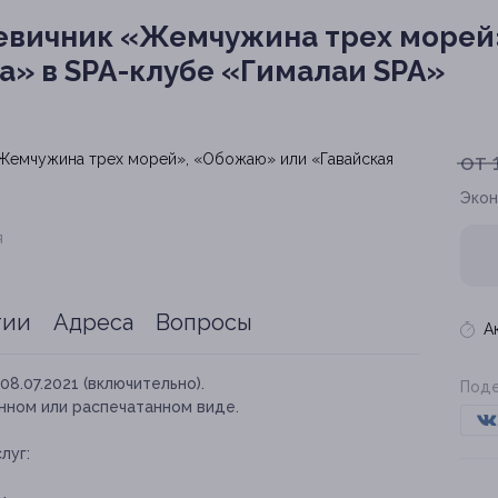
евичник «Жемчужина трех морей
а» в SPA-клубе «Гималаи SPA»
от 
Экон
я
тии
Адреса
Вопросы
А
08.07.2021 (включительно).
Поде
нном или распечатанном виде.
луг: