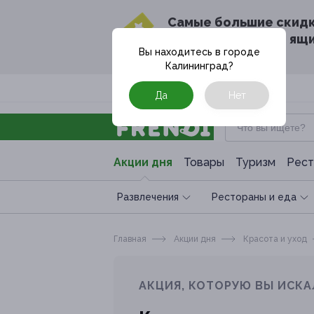
Cамые большие скид
в твоём почтовом ящ
Вы находитесь в городе
Калининград
?
Москва
Да
Нет
Акции дня
Товары
Туризм
Рест
Развлечения
Рестораны и еда
Главная
Акции дня
Красота и уход
АКЦИЯ, КОТОРУЮ ВЫ ИСКА