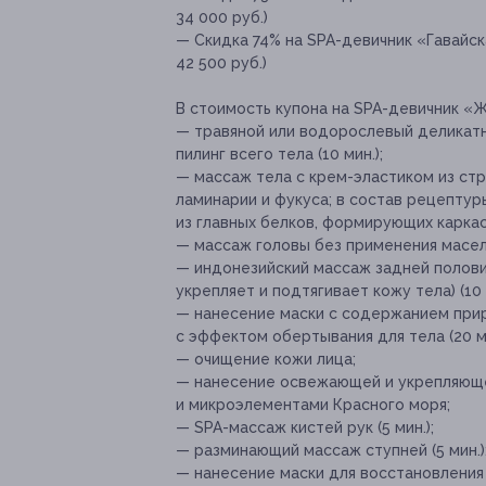
34 000 руб.)
— Скидка 74% на SPA-девичник «Гавайск
42 500 руб.)
В стоимость купона на SPA-девичник «
— травяной или водорослевый деликат
пилинг всего тела (10 мин.);
— массаж тела с крем-эластиком из ст
ламинарии и фукуса; в состав рецепту
из главных белков, формирующих каркас 
— массаж головы без применения масел (
— индонезийский массаж задней полови
укрепляет и подтягивает кожу тела) (10 
— нанесение маски с содержанием при
с эффектом обертывания для тела (20 ми
— очищение кожи лица;
— нанесение освежающей и укрепляюще
и микроэлементами Красного моря;
— SPA-массаж кистей рук (5 мин.);
— разминающий массаж ступней (5 мин.)
— нанесение маски для восстановления 