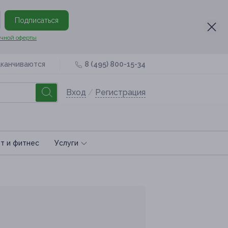
Подписаться
чной оферты
аканчиваются
8 (495) 800-15-34
Вход
/
Регистрация
т и фитнес
Услуги