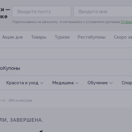
ки —
ике
Подписываясь на рассылку, я соглашаюсь с условиями договора
Публи
Акции дня
Товары
Туризм
РестоКупоны
Скоро з
оКупоны
Красота и уход
Медицина
Обучение
Спoр
SPA и массаж
ЛИ, ЗАВЕРШЕНА.