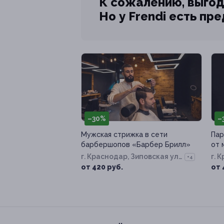
К сожалению, выгод
Но у Frendi есть пр
–30%
–
Мужская стрижка в сети
Пар
барбершопов «Барбер Брилл»
от 
г. Краснодар, Зиповская ул,
г. 
+4
д. 23
81/
от 420 руб.
от 