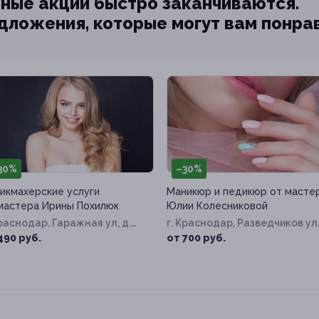
ные акции быстро заканчиваются.
едложения, которые могут вам понра
30%
–30%
икмахерские услуги
Маникюр и педикюр от масте
мастера Ирины Похилюк
Юлии Колесниковой
Краснодар, Гаражная ул, д.
г. Краснодар, Разведчиков ул
8
д. 40
490 руб.
от 700 руб.