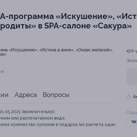
PA-программа «Искушение», «Исти
родиты» в SPA-салоне «Сакура»
от 
Экон
ия
тии
Адреса
Вопросы
А
21.05.2021 (включительно).
Поде
нном или распечатанном виде.
ное количество купонов в подарок (из расчета один