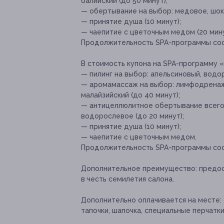
балийский (до 50 минут);
— обертывание на выбор: медовое, шок
— принятие душа (10 минут);
— чаепитие с цветочным медом (20 мину
Продолжительность SPA-программы сос
В стоимость купона на SPA-программу 
— пилинг на выбор: апельсиновый, водо
— аромамассаж на выбор: лимфодренаж
малайзийский (до 40 минут);
— антицеллюлитное обертывание всего 
водорослевое (до 20 минут);
— принятие душа (10 минут);
— чаепитие с цветочным медом.
Продолжительность SPA-программы сос
Дополнительное преимущество:
предос
в честь семилетия салона.
Дополнительно оплачивается на месте:
тапочки, шапочка, специальные перчатк