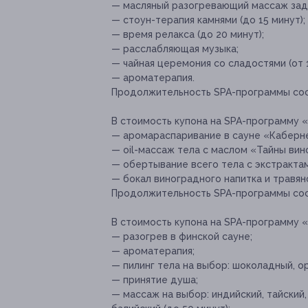
— масляный разогревающий массаж задн
— стоун-терапия камнями (до 15 минут);
— время релакса (до 20 минут);
— расслабляющая музыка;
— чайная церемония со сладостями (от 1
— ароматерапия.
Продолжительность SPA-программы сос
В стоимость купона на SPA-программу «
— аромараспаривание в сауне «Каберне»
— oil-массаж тела с маслом «Тайны вин
— обертывание всего тела с экстрактами
— бокал виноградного напитка и травян
Продолжительность SPA-программы сос
В стоимость купона на SPA-программу 
— разогрев в финской сауне;
— ароматерапия;
— пилинг тела на выбор: шоколадный, ор
— принятие душа;
— массаж на выбор: индийский, тайский