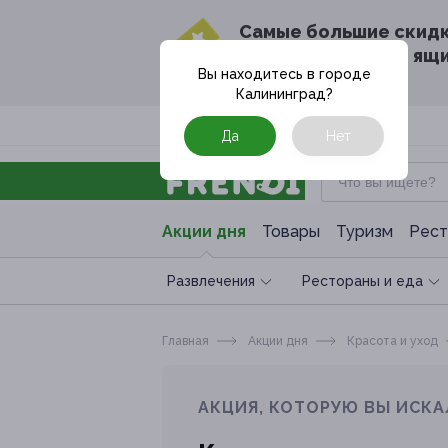
Cамые большие скид
в твоём почтовом ящ
Вы находитесь в городе
Калининград
?
Москва
Да
Нет
Акции дня
Товары
Туризм
Рест
Развлечения
Рестораны и еда
Главная
Акции дня
Красота и уход
АКЦИЯ, КОТОРУЮ ВЫ ИСКА