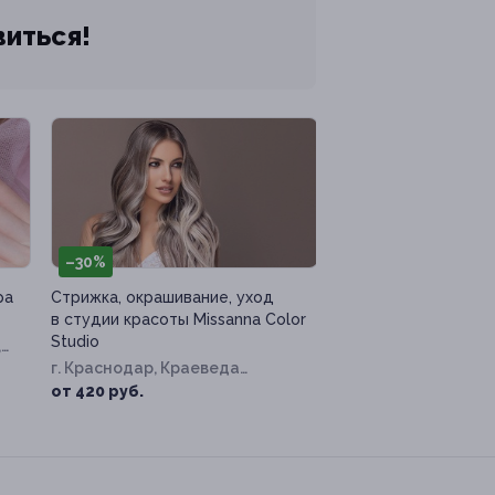
виться!
–30%
ра
Стрижка, окрашивание, уход
в студии красоты Missanna Color
Studio
,
г. Краснодар, Краеведа
Соловьёва ул, д. 6, к. 1
от 420 руб.