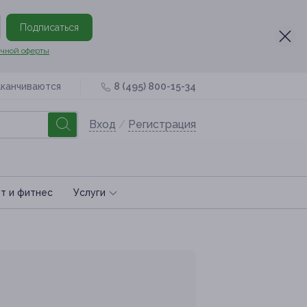
Подписаться
чной оферты
аканчиваются
8 (495) 800-15-34
Вход
/
Регистрация
т и фитнес
Услуги