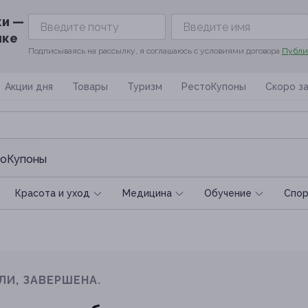
ки —
ике
Подписываясь на рассылку, я соглашаюсь с условиями договора
Публи
Акции дня
Товары
Туризм
РестоКупоны
Скоро з
оКупоны
Красота и уход
Медицина
Обучение
Спoр
ЛИ, ЗАВЕРШЕНА.