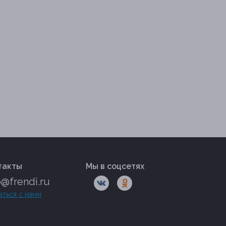
такты
Мы в соцсетях
o@frendi.ru
аться с нами