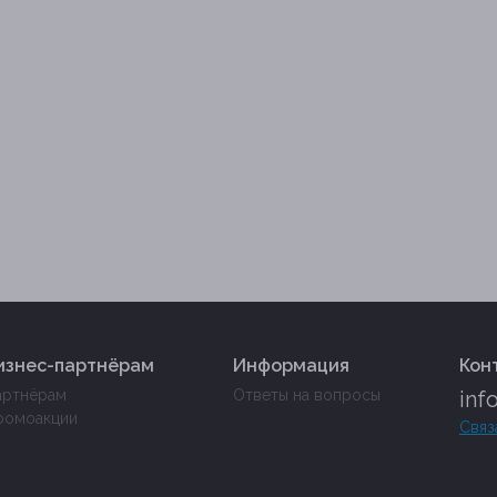
изнес-партнёрам
Информация
Кон
артнёрам
Ответы на вопросы
inf
ромоакции
Связ