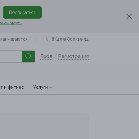
Подписаться
чной оферты
аканчиваются
8 (495) 800-15-34
Вход
/
Регистрация
т и фитнес
Услуги