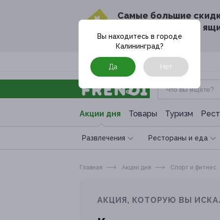
Cамые большие скид
в твоём почтовом ящ
Вы находитесь в городе
Калининград
?
Москва
Да
Нет
Акции дня
Товары
Туризм
Рест
Развлечения
Рестораны и еда
Главная
Акции дня
Спoрт и фитнес
АКЦИЯ, КОТОРУЮ ВЫ ИСКА