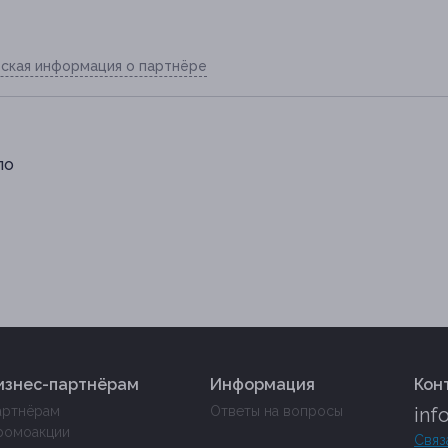
ская информация о партнёре
по
изнес-партнёрам
Информация
Кон
артнёрам
Ответы на вопросы
inf
ромоакции
Связ