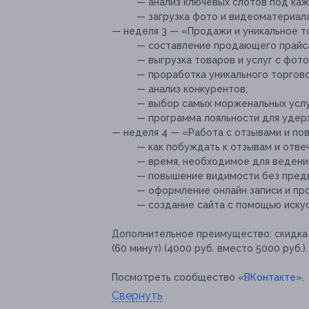
— анализ ключевых слотов под ка
— загрузка фото и видеоматериала
— неделя 3 — «Продажи и уникальное 
— составление продающего прайса
— выгрузка товаров и услуг с фото
— проработка уникального торгово
— анализ конкурентов;
— выбор самых морженальных услу
— программа лояльности для удер
— неделя 4 — «Работа с отзывами и по
— как побуждать к отзывам и отвеч
— время, необходимое для ведени
— повышение видимости без пред
— оформление онлайн записи и пр
— создание сайта с помощью искус
Дополнительное преимущество:
скидка
(60 минут) (4000 руб. вместо 5000 руб.).
Посмотреть сообщество «
ВКонтакте
».
Свернуть