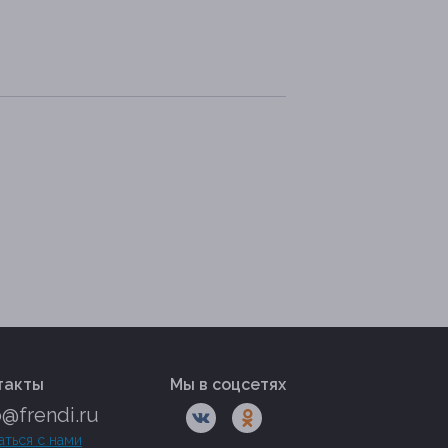
такты
Мы в соцсетях
o@frendi.ru
аться с нами