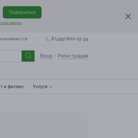
Подписаться
чной оферты
аканчиваются
8 (495) 800-15-34
Вход
/
Регистрация
т и фитнес
Услуги