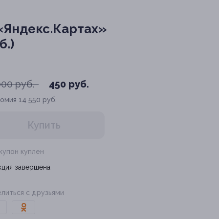
«Яндекс.Картах»
б.)
000 руб.
450 руб.
номия
14 550 руб.
Купить
 купон куплен
кция завершена
литься с друзьями