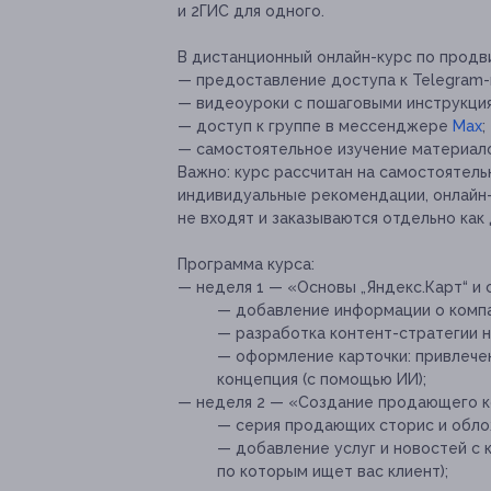
и 2ГИС для одного.
В дистанционный онлайн-курс по продв
— предоставление доступа к Telegram-
— видеоуроки с пошаговыми инструкция
— доступ к группе в мессенджере
Max
;
— самостоятельное изучение материало
Важно: курс рассчитан на самостоятель
индивидуальные рекомендации, онлайн-
не входят и заказываются отдельно как 
Программа курса:
— неделя 1 — «Основы „Яндекс.Карт“ и 
— добавление информации о компа
— разработка контент-стратегии н
— оформление карточки: привлечен
концепция (с помощью ИИ);
— неделя 2 — «Создание продающего к
— серия продающих сторис и обло
— добавление услуг и новостей с 
по которым ищет вас клиент);