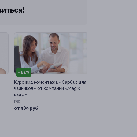
виться!
–61%
Курс видеомонтажа «CapCut для
чайников» от компании «Magik
кадр»
РФ
от 389 руб.