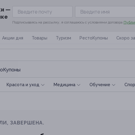
ки —
ике
Подписываясь на рассылку, я соглашаюсь с условиями договора
Публи
Акции дня
Товары
Туризм
РестоКупоны
Скоро з
оКупоны
Красота и уход
Медицина
Обучение
Спoр
ЛИ, ЗАВЕРШЕНА.