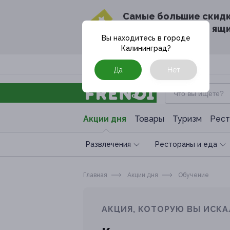
Cамые большие скид
в твоём почтовом ящ
Вы находитесь в городе
Калининград
?
Москва
Да
Нет
Акции дня
Товары
Туризм
Рест
Развлечения
Рестораны и еда
Главная
Акции дня
Обучение
АКЦИЯ, КОТОРУЮ ВЫ ИСКА