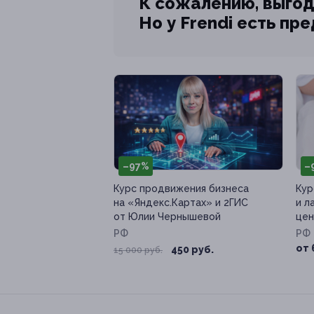
К сожалению, выгод
Но у Frendi есть пр
–97%
–
Курс продвижения бизнеса
Кур
на «Яндекс.Картах» и 2ГИС
и л
от Юлии Чернышевой
цен
РФ
РФ
от 
450 руб.
15 000 руб.