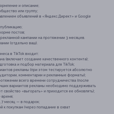
ормление и описание;
общество или группу;
авлением объявлений в «Яндекс.Директ» и Google
 публикацию;
форме постов;
рекламной кампании на протяжении 3 месяцев.
нии (отдельно ваш).
неса в TikTok входит:
на (включает создание качественного контента);
дготовка и подбор материала для TikTok;
риантов рекламы (при этом тестируется абсолютно
аудитории, комментарии и рекламные форматы);
отяжении всего времени сотрудничества (после
учших вариантов рекламы необходимо поддерживать
ет свойство «выгорать» и приходится ее обновлять);
 время;
 7 месяц — в подарок;
й к покупкам (через попадание в охват