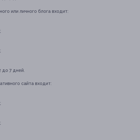
ного или личного блога входит:
;
;
 до 7 дней.
ативного сайта входит:
;
;