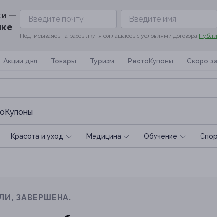
ки —
ике
Подписываясь на рассылку, я соглашаюсь с условиями договора
Публи
Акции дня
Товары
Туризм
РестоКупоны
Скоро з
оКупоны
Красота и уход
Медицина
Обучение
Спoр
ЛИ, ЗАВЕРШЕНА.