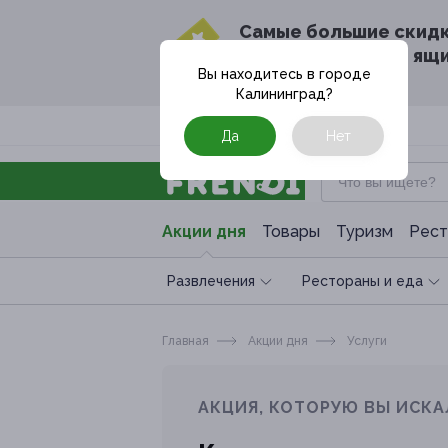
Cамые большие скид
в твоём почтовом ящ
Вы находитесь в городе
Калининград
?
Москва
Да
Нет
Акции дня
Товары
Туризм
Рест
Развлечения
Рестораны и еда
Главная
Акции дня
Услуги
АКЦИЯ, КОТОРУЮ ВЫ ИСКА