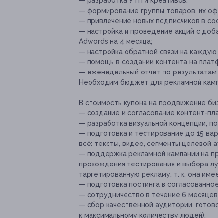
— разработка УТП и креативов;
— формирование группы товаров, их оф
— привлечение новых подписчиков в со
— настройка и проведение акций с доб
Adwords на 4 месяца;
— настройка обратной связи на каждую
— помощь в создании контента на плат
— еженедельный отчет по результатам 
Необходим бюджет для рекламной кампа
В стоимость купона на продвижение биз
— создание и согласование контент-пла
— разработка визуальной концепции, по
— подготовка и тестирование до 15 ва
всё: тексты, видео, сегменты целевой 
— поддержка рекламной кампании на пр
прохождения тестирования и выбора л
таргетированную рекламу, т. к. она име
— подготовка постинга в согласованное
— сотрудничество в течение 6 месяцев,
— сбор качественной аудитории, готово
к максимальному количеству людей);