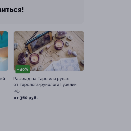
виться!
–40%
ний
Расклад на Таро или рунах
от таролога-рунолога Гузелии
РФ
от 360 руб.