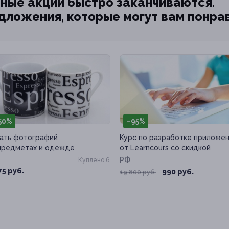
ные акции быстро заканчиваются.
едложения, которые могут вам понра
50%
–95%
ать фотографий
Курс по разработке приложе
предметах и одежде
от Learncours со скидкой
РФ
Куплено 6
75 руб.
990 руб.
19 800 руб.