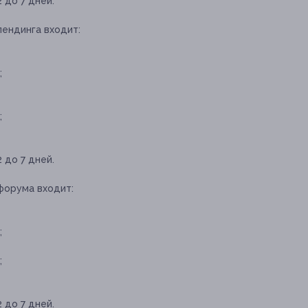
 до 7 дней.
лендинга входит:
;
;
 до 7 дней.
форума входит:
;
;
 до 7 дней.