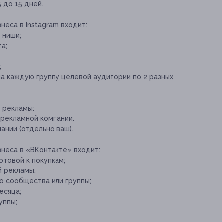
 до 15 дней.
неса в Instagram входит:
 ниши;
а;
;
на каждую группу целевой аудитории по 2 разных
 рекламы;
рекламной компании.
нии (отдельно ваш).
знеса в «ВКонтакте» входит:
отовой к покупкам;
й рекламы;
о сообщества или группы;
есяца;
уппы;