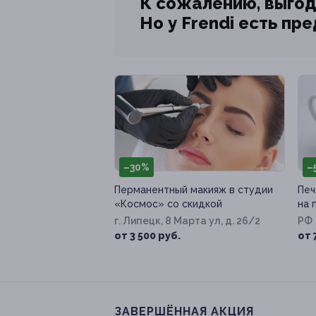
К сожалению, выгод
Но у Frendi есть пр
–30%
–
Перманентный макияж в студии
Печ
«Космос» со скидкой
на 
г. Липецк, 8 Марта ул, д. 26/2
РФ
от 3 500 руб.
от 
ЗАВЕРШЁННАЯ АКЦИЯ