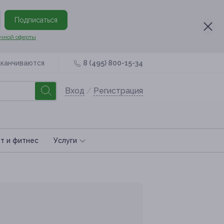
Подписаться
чной оферты
аканчиваются
8 (495) 800-15-34
Вход
/
Регистрация
т и фитнес
Услуги