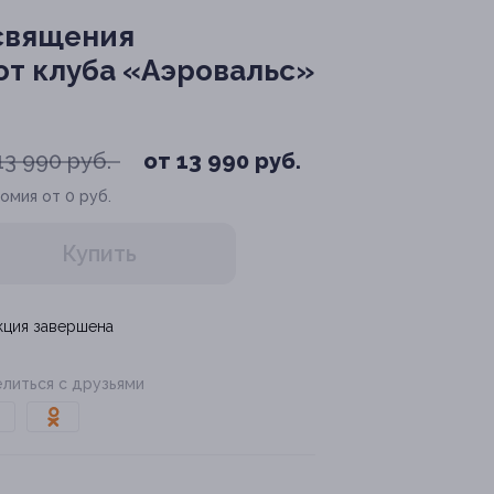
священия
от клуба «Аэровальс»
13 990 руб.
от 13 990 руб.
омия от 0 руб.
Купить
кция завершена
литься с друзьями