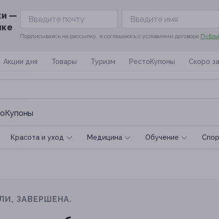
ки —
ике
Подписываясь на рассылку, я соглашаюсь с условиями договора
Публи
Акции дня
Товары
Туризм
РестоКупоны
Скоро з
оКупоны
Красота и уход
Медицина
Обучение
Спoр
ЛИ, ЗАВЕРШЕНА.