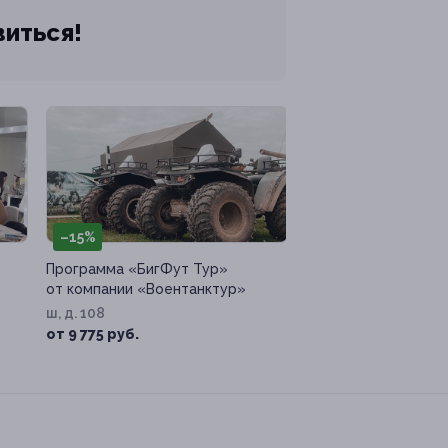
виться!
–15%
Программа «БигФут Тур»
от компании «Воентанктур»
ш, д. 108
от 9 775 руб.