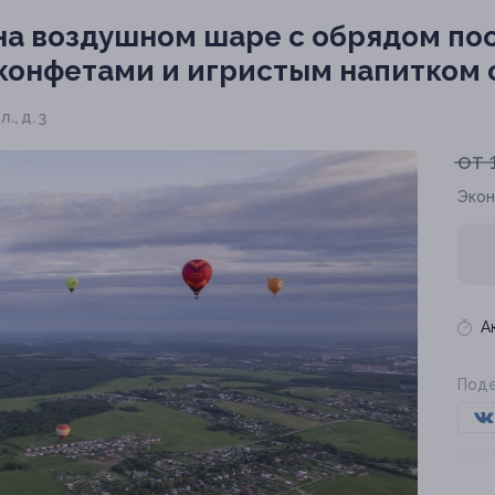
на воздушном шаре с обрядом по
 конфетами и игристым напитком 
., д. 3
от 
Экон
А
Поде