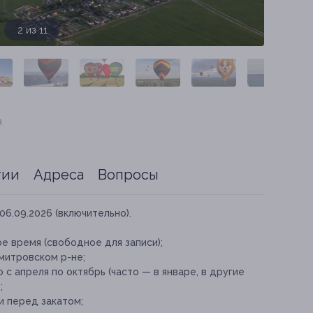
3 из 11
я
тии
Адреса
Вопросы
06.09.2026 (включительно).
е время (свободное для записи);
митровском р-не;
 апреля по октябрь (часто — в январе, в другие
;
и перед закатом;