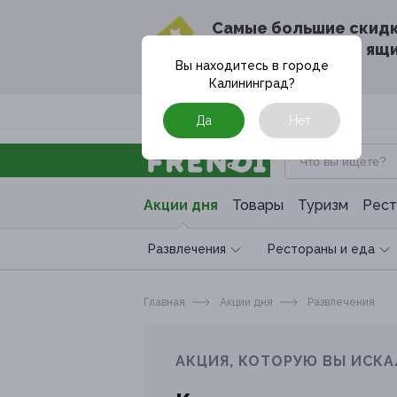
Cамые большие скид
в твоём почтовом ящ
Вы находитесь в городе
Калининград
?
Москва
Да
Нет
Акции дня
Товары
Туризм
Рест
Развлечения
Рестораны и еда
Главная
Акции дня
Развлечения
АКЦИЯ, КОТОРУЮ ВЫ ИСКА