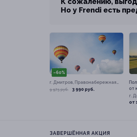
К сожалению, выгод
Но у Frendi есть пр
–60%
г. Дмитров, Правонабережная
Пол
ул, д. 1Б
от 
3 990 руб.
9 975 руб.
г. 
от 
ЗАВЕРШЁННАЯ АКЦИЯ