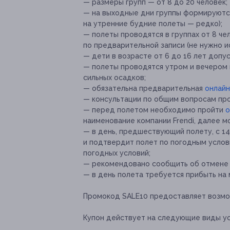
— размеры групп — от 8 до 20 человек;
— на выходные дни группы формируются
на утренние будние полеты — редко);
— полеты проводятся в группах от 8 ч
по предварительной записи (не нужно ис
— дети в возрасте от 6 до 16 лет допу
— полеты проводятся утром и вечером 
сильных осадков;
— обязательна предварительная
онлайн
— консультации по общим вопросам про
— перед полетом необходимо пройти
о
наименование компании Frendi, далее м
— в день, предшествующий полету, с 14
и подтвердит полет по погодным услов
погодных условий;
— рекомендовано сообщить об отмене и
— в день полета требуется прибыть на 
Промокод SALE10 предоставляет возмож
Купон действует на следующие виды ус