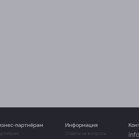
изнес-партнёрам
Информация
Кон
артнёрам
Ответы на вопросы
inf