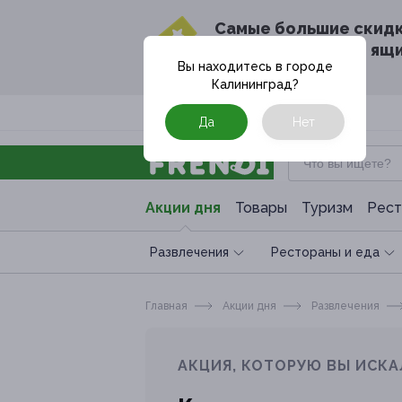
Cамые большие скид
в твоём почтовом ящ
Вы находитесь в городе
Калининград
?
Москва
Да
Нет
Акции дня
Товары
Туризм
Рест
Развлечения
Рестораны и еда
Главная
Акции дня
Развлечения
АКЦИЯ, КОТОРУЮ ВЫ ИСКА