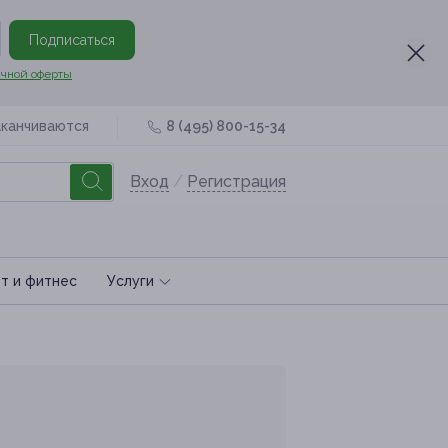
Подписаться
чной оферты
аканчиваются
8 (495) 800-15-34
Вход
/
Регистрация
т и фитнес
Услуги