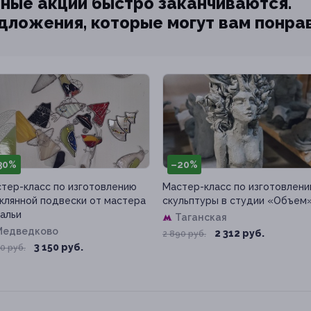
ные акции быстро заканчиваются.
едложения, которые могут вам понра
30%
–20%
тер-класс по изготовлению
Мастер-класс по изготовлен
клянной подвески от мастера
скульптуры в студии «Объем
альи
Таганская
Медведково
2 312 руб.
2 890 руб.
3 150 руб.
0 руб.