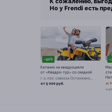
К сожалению, выгод
Но у Frendi есть пр
–50%
–
Катание на квадроцикле
Мас
от «Квадро-тур» со скидкой
сте
Нат
г. о, пос. совхоза Останкино,
Дорожная ул, д. 26а
от 5 000 руб.
4 50