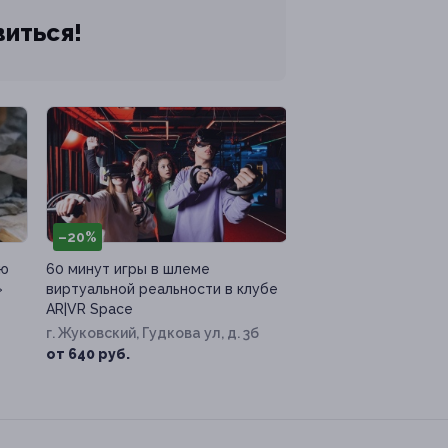
виться!
–20%
ию
60 минут игры в шлеме
»
виртуальной реальности в клубе
AR|VR Space
г. Жуковский, Гудкова ул, д. 3б
от 640 руб.