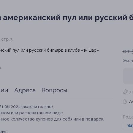
 американский пул или русский 
 стр. 3
от 
Экон
я
тии
Адреса
Вопросы
7
А
21.06.2021 (включительно).
нном или распечатанном виде.
Поде
ное количество купонов для себя или в подарок.
луг: