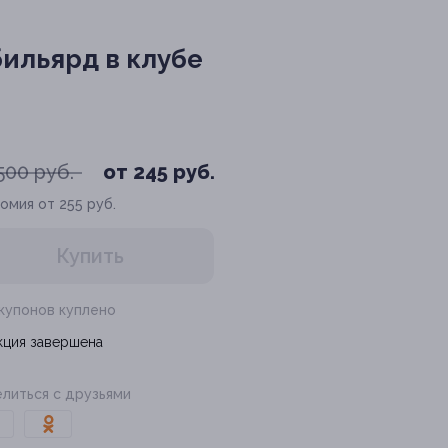
бильярд в клубе
500 руб.
от 245 руб.
омия от 255 руб.
Купить
 купонов куплено
кция завершена
литься с друзьями