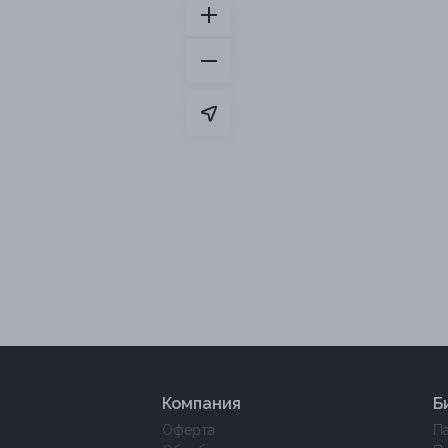
Компания
Б
Оферта
П