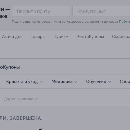
ки —
ике
Подписываясь на рассылку, я соглашаюсь с условиями договора
Публи
Акции дня
Товары
Туризм
РестоКупоны
Скоро з
оКупоны
Красота и уход
Медицина
Обучение
Спoр
Другие развлечения
ЛИ, ЗАВЕРШЕНА.