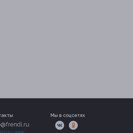
такты
Мы в соцсетях
o@frendi.ru
аться с нами