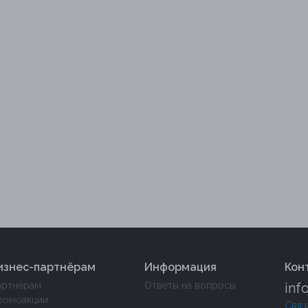
изнес-партнёрам
Информация
Кон
артнёрам
Ответы на вопросы
inf
ромоакции
Связ