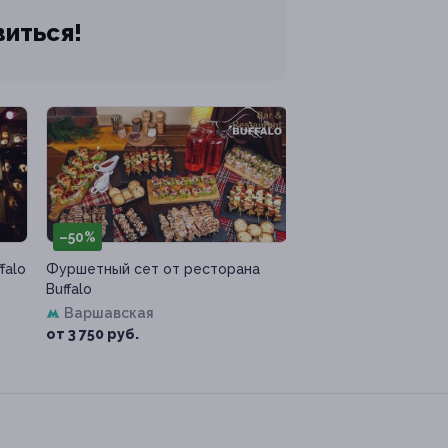
виться!
–50%
falo
Фуршетный сет от ресторана
Buffalo
Варшавская
от 3 750 руб.