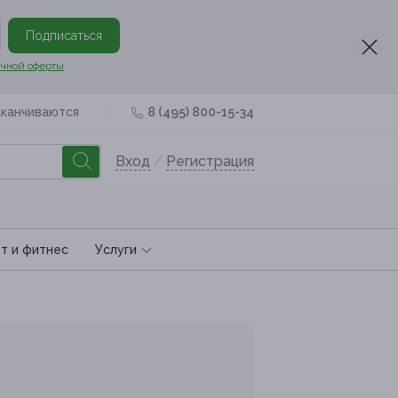
Подписаться
чной оферты
аканчиваются
8 (495) 800-15-34
Вход
/
Регистрация
т и фитнес
Услуги