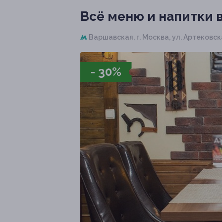
Всё меню и напитки в
Варшавская,
г. Москва, ул. Артековска
- 30%