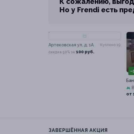
К сожалению, выгод
Но у Frendi есть пр
–50%
Артековская ул, д. 1А
Куплено 19
100 руб.
скидка 50% за
–
Бан
от 
ЗАВЕРШЁННАЯ АКЦИЯ