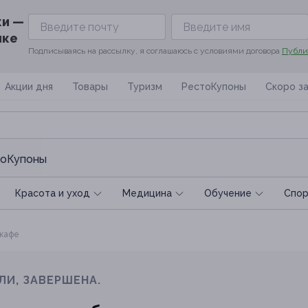
ки —
ике
Подписываясь на рассылку, я соглашаюсь с условиями договора
Публи
Акции дня
Товары
Туризм
РестоКупоны
Скоро з
оКупоны
Красота и уход
Медицина
Обучение
Спoр
 кафе
ЛИ, ЗАВЕРШЕНА.