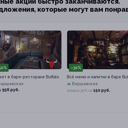
ные акции быстро заканчиваются.
едложения, которые могут вам понра
50%
–30%
кет в баре-ресторане Buffalo
Всё меню и напитки в баре Buf
Варшавская
Варшавская
1 956 руб.
150 руб.
скидка 30% за