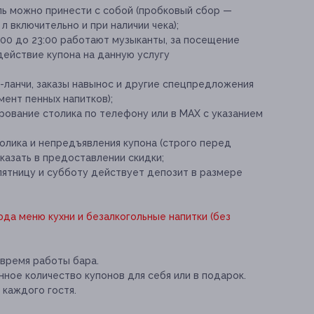
оль можно принести с собой (пробковый сбор —
л включительно и при наличии чека);
9:00 до 23:00 работают музыканты, за посещение
(действие купона на данную услугу
-ланчи, заказы навынос и другие спецпредложения
мент пенных напитков);
ование столика по телефону или в МАХ с указанием
олика и непредъявления купона (строго перед
казать в предоставлении скидки;
пятницу и субботу действует депозит в размере
юда меню кухни и безалкогольные напитки (без
 время работы бара.
ное количество купонов для себя или в подарок.
 каждого гостя.