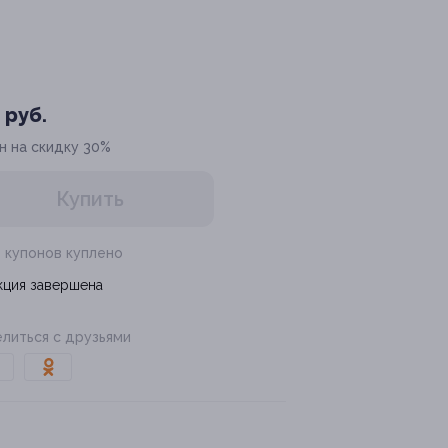
 руб.
н на скидку 30%
Купить
1 купонов куплено
кция завершена
литься с друзьями