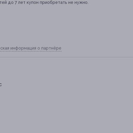
ей до 7 лет купон приобретать не нужно.
ская информация о партнёре
1
с