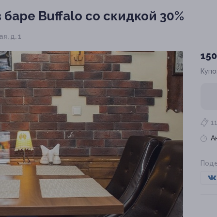
 баре Buffalo со скидкой 30%
я, д. 1
150
Купо
1
А
Поде