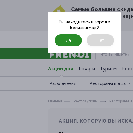
Cамые большие скид
в твоём почтовом ящ
Вы находитесь в городе
Калининград
?
Москва
Да
Нет
Акции дня
Товары
Туризм
Рест
Развлечения
Рестораны и еда
Главная
РестоКупоны
Рестораны и
АКЦИЯ, КОТОРУЮ ВЫ ИСКА