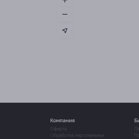
Компания
Б
Оферта
П
Обработка персональных
П