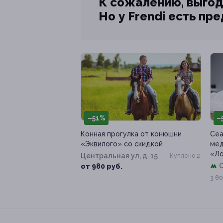
К сожалению, выгод
Но у Frendi есть пр
–51%
–
Конная прогулка от конюшни
Сеа
«Эквилого» со скидкой
мед
«Л
Центральная ул, д. 15
Куплено 2
от 980 руб.
3 80