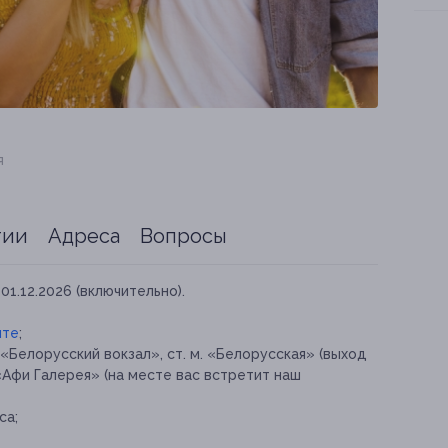
я
тии
Адреса
Вопросы
01.12.2026 (включительно).
йте
;
 «Белорусский вокзал», ст. м. «Белорусская» (выход
«Афи Галерея» (на месте вас встретит наш
са;