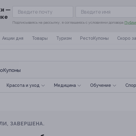
ки —
ике
Подписываясь на рассылку, я соглашаюсь с условиями договора
Публи
Акции дня
Товары
Туризм
РестоКупоны
Скоро з
оКупоны
Красота и уход
Медицина
Обучение
Спoр
ЛИ, ЗАВЕРШЕНА.