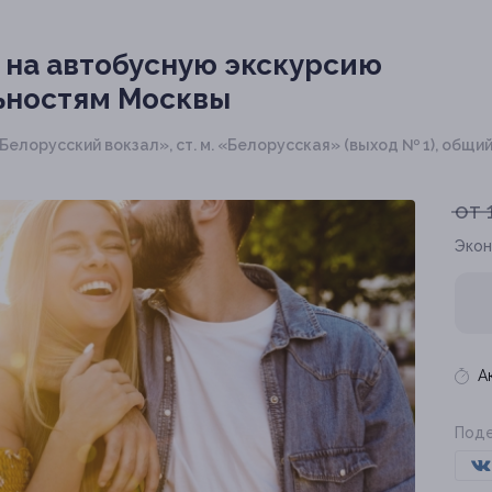
 на автобусную экскурсию
ьностям Москвы
«Белорусский вокзал», ст. м. «Белорусская» (выход № 1), общи
от 
Экон
А
Поде