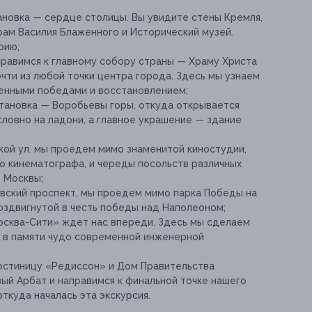
ановка — сердце столицы. Вы увидите стены Кремля,
рам Василия Блаженного и Исторический музей.
рию;
правимся к главному собору страны — Храму Христа
очти из любой точки центра города. Здесь мы узнаем
оенными победами и восстановлением;
тановка — Воробьевы горы, откуда открывается
словно на ладони, а главное украшение — здание
ой ул. мы проедем мимо знаменитой киностудии,
 кинематографа, и череды посольств различных
 Москвы;
овский проспект, мы проедем мимо парка Победы на
оздвигнутой в честь победы над Наполеоном;
сква-Сити» ждет нас впереди. Здесь мы сделаем
ь в памяти чудо современной инженерной
гостиницу «Редиссон» и Дом Правительства
ый Арбат и направимся к финальной точке нашего
ткуда началась эта экскурсия.