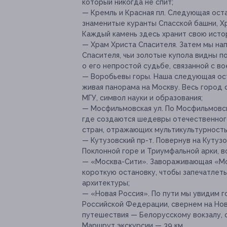
который никогда не спит;
— Кремль и Красная пл. Следующая ост
знаменитые куранты Спасской башни, Х
Каждый камень здесь хранит свою исто
— Храм Христа Спасителя. Затем мы на
Спасителя, чьи золотые купола видны п
о его непростой судьбе, связанной с в
— Воробьевы горы. Наша следующая ос
живая панорама на Москву. Весь город 
МГУ, символ науки и образования;
— Мосфильмовская ул. По Мосфильмовск
где создаются шедевры отечественного
стран, отражающих мультикультурность
— Кутузовский пр-т. Повернув на Кутуз
Поклонной горе и Триумфальной арки, в
— «Москва-Сити». Завораживающая «Мо
короткую остановку, чтобы запечатлет
архитектуры;
— «Новая Россия». По пути мы увидим 
Российской Федерации, свернем на Нов
путешествия — Белорусскому вокзалу, о
Маршрут экскурсии — 39 км.