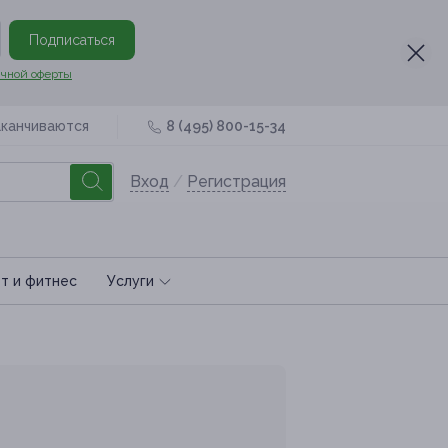
Подписаться
чной оферты
аканчиваются
8 (495) 800-15-34
Вход
/
Регистрация
т и фитнес
Услуги