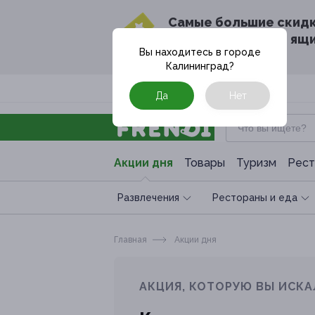
Cамые большие скид
в твоём почтовом ящ
Вы находитесь в городе
Калининград
?
Москва
Да
Нет
Акции дня
Товары
Туризм
Рест
Развлечения
Рестораны и еда
Главная
Акции дня
АКЦИЯ, КОТОРУЮ ВЫ ИСКА