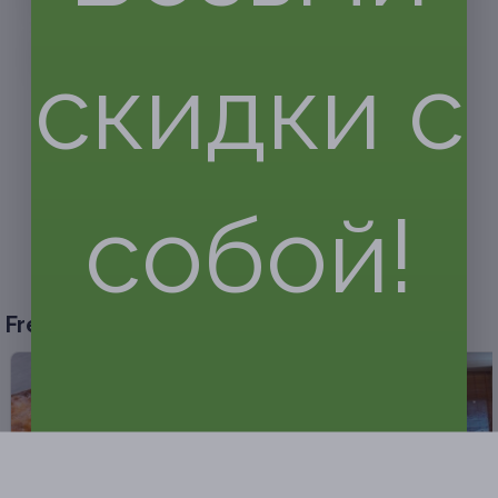
скидки с
собой!
Frendi рекомендует: