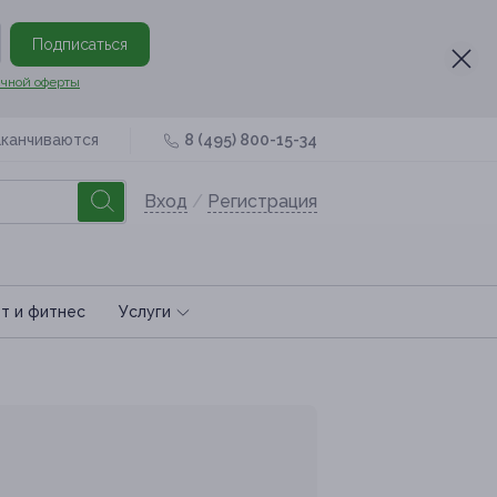
Подписаться
чной оферты
аканчиваются
8 (495) 800-15-34
Вход
/
Регистрация
т и фитнес
Услуги