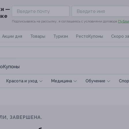
ки —
ике
Подписываясь на рассылку, я соглашаюсь с условиями договора
Публи
Акции дня
Товары
Туризм
РестоКупоны
Скоро з
оКупоны
Красота и уход
Медицина
Обучение
Спoр
ЛИ, ЗАВЕРШЕНА.