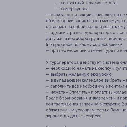
— контактный телефон, e-mail;
— номер купона;
— если участник акции записался, но не
об изменении своих планов минимум за
оставляет за собой право отказать ему
— администрация туроператора оставля
дату из-за недобора группы и перенест
(по предварительному согласованию);
— при переносе или отмене тура по вин
У туроператора действует система онл
— необходимо ⁠нажать на кнопку «Купит
— выбрать желаемую экскурсию;
— в выпадающем календаре выбрать ж
— заполнить все необходимые контактн
— нажать «Оплатить» и⁠ ⁠оплатить жела
После бронирования дня/времени и пок
подтверждения записи на экскурсию (з
обязательным условием, если с Вами не
заранее до даты экскурсии.