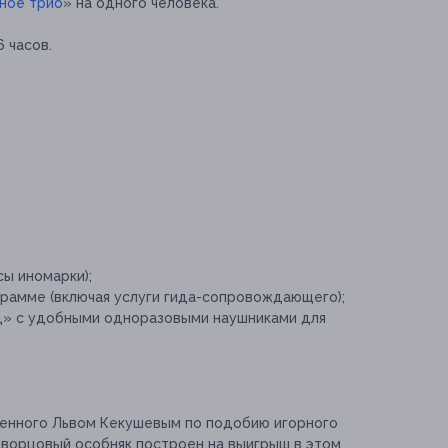
ное трио
» на одного человека.
 часов.
ы иномарки);
рамме (включая услуги гида-сопровождающего);
д» с удобными одноразовыми наушниками для
енного Львом Кекушевым по подобию игорного
ворцовый особняк построен на выигрыш в этом