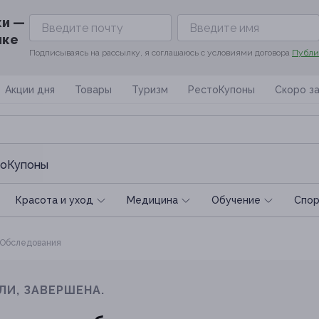
ки —
ике
Подписываясь на рассылку, я соглашаюсь с условиями договора
Публи
Акции дня
Товары
Туризм
РестоКупоны
Скоро з
оКупоны
Красота и уход
Медицина
Обучение
Спoр
Обследования
ЛИ, ЗАВЕРШЕНА.