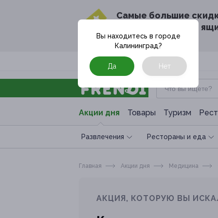
Cамые большие скид
в твоём почтовом ящ
Вы находитесь в городе
Калининград
?
Москва
Да
Нет
Акции дня
Товары
Туризм
Рест
Развлечения
Рестораны и еда
Главная
Акции дня
Медицина
АКЦИЯ, КОТОРУЮ ВЫ ИСКА