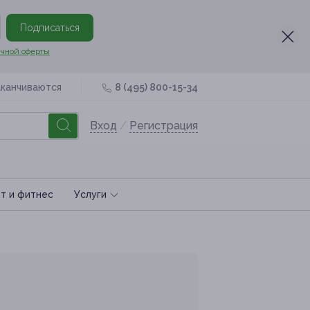
Подписаться
чной оферты
аканчиваются
8 (495) 800-15-34
Вход
/
Регистрация
т и фитнес
Услуги