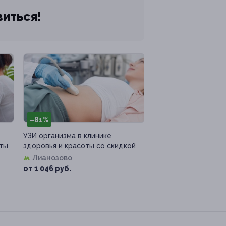
виться!
–81%
УЗИ организма в клинике
оты
здоровья и красоты со скидкой
Лианозово
от 1 046 руб.