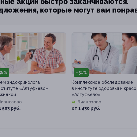
ные акции быстро заканчиваются.
едложения, которые могут вам понра
58%
–51%
ем эндокринолога
Комплексное обследование
нституте «Алтуфьево»
в институте здоровья и крас
скидкой
«Алтуфьево»
Лианозово
Лианозово
1 503 руб.
от 1 430 руб.