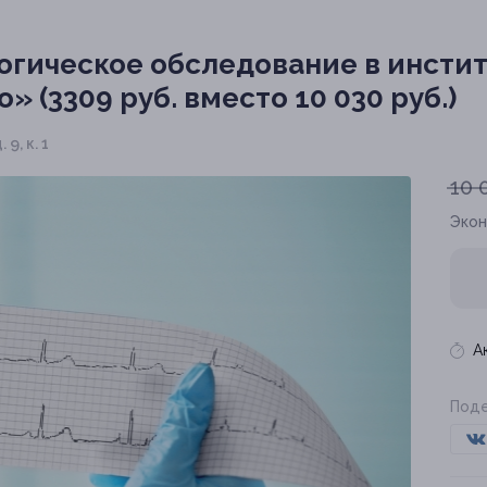
гическое обследование в инстит
 (3309 руб. вместо 10 030 руб.)
 9, к. 1
10 
Эко
А
Поде