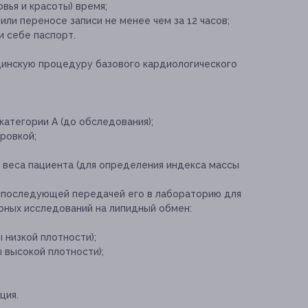
вья и красоты) время;
ли переносе записи не менее чем за 12 часов;
 себе паспорт.
цинскую процедуру базового кардиологического
атегории А (до обследования);
ровкой;
 веса пациента (для определения индекса массы
 с последующей передачей его в лабораторию для
рных исследований на липидный обмен:
низкой плотности);
 высокой плотности);
ция.