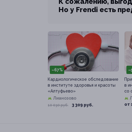
К сожалению, выгод
Но у Frendi есть пр
–67%
–
Кардиологическое обследование
При
в институте здоровья и красоты
в и
«Алтуфьево»
со 
Лианозово
от 
3 309 руб.
10 030 руб.