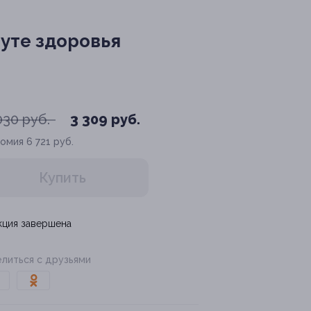
уте здоровья
030 руб.
3 309 руб.
номия
6 721 руб.
Купить
кция завершена
литься с друзьями