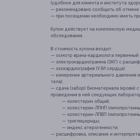
(удобное для клиента и института здоро
— рекомендовано сообщить об отмене и
— при посещении необходимо иметь при
Купон действует на комплексную меди
обследования.
В стоимость купона входит:
— осмотр врача-кардиолога первичный к
— электрокардиограмма (ЭКГ) с расшиф
— эхокардиография (УЗИ сердца);
— измерение артериального давления и
тела);
— сдача (забор) биоматериала (крови)
проведения в ней следующих лаборато
— холестерин общий;
— холестерин-ЛПНП (липопротеины 
— холестерин-ЛПВП (липопротеины
— триглицериды;
— индекс атерогенности;
— расшифровка, описание и интерпрета