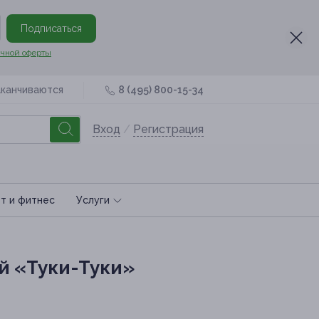
Подписаться
чной оферты
аканчиваются
8 (495) 800-15-34
Вход
/
Регистрация
т и фитнес
Услуги
й «Туки-Туки»