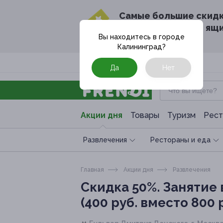
Cамые большие скид
в твоём почтовом ящ
Вы находитесь в городе
Калининград
?
Москва
Да
Нет
Акции дня
Товары
Туризм
Рест
Развлечения
Рестораны и еда
Главная
Акции дня
Развлечения
Скидка 50%.
Занятие 
(400 руб. вместо 800 р