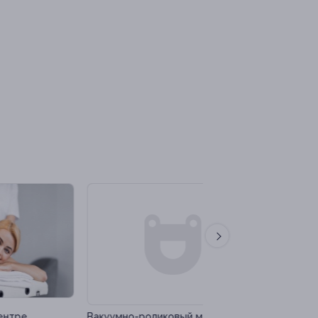
–90%
–90%
Вакуумно-роликовый массаж
Сеансы LPG-массаж