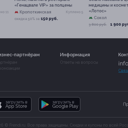
нацвале VIP» за полцены
медицины и косметологии
«Лотос»
Кропоткинская
Куплено 5
Сокол
150 руб.
дка 50% за
1 900 руб.
3 800 руб.
изнес-партнёрам
Информация
Кон
артнёрам
Ответы на вопросы
inf
ромоакции
Связ
загрузить в
загрузить в
Пр
App Store
Google Play
6 © Frendi.ru. Все права защищены. Скидки и купоны по всей Рос