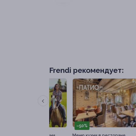
Frendi рекомендует:
–50%
–
лка от конюшни
Меню кухни в ресторане
Мен