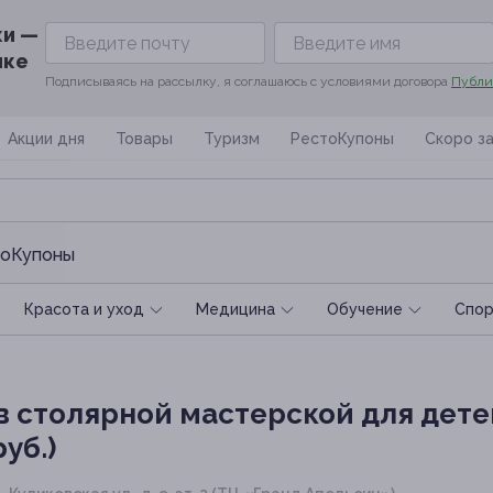
ки —
ике
Подписываясь на рассылку, я соглашаюсь с условиями договора
Публи
Акции дня
Товары
Туризм
РестоКупоны
Скоро з
оКупоны
Красота и уход
Медицина
Обучение
Спoр
в столярной мастерской для дете
уб.)