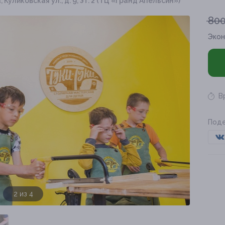
, Куликовская ул., д. 9, эт. 2 (ТЦ «Гранд Апельсин»)
800
Эко
В
Поде
3 из 4