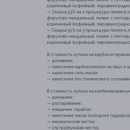
коричневый (кофейный), пировиноградной
— Скидка 53% на 2 процедуры пилинга л
ферулово-миндальный, пилинг с пептида
коричневый (кофейный), пировиноградной
— Скидка 55% на 3 процедуры пилинга л
ферулово-миндальный, пилинг с пептида
коричневый (кофейный), пировиноградной
В стоимость купона на карбокситерапию
— демакияж;
— нанесение карбоксимаски на лицо и 
— нанесение гель-маски;
— нанесение постпилингового успокаив
В стоимость купона на комбинированную
— демакияж;
— распаривание;
— очищение скрабом;
— нанесение маски (холодное гидрирова
— механическая чистка;
— ультразвуковая чистка;