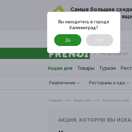
Cамые большие скид
в твоём почтовом ящ
Вы находитесь в городе
Калининград
?
Москва
Да
Нет
Акции дня
Товары
Туризм
Рест
Развлечения
Рестораны и еда
Главная
Акции дня
Красота и уход
АКЦИЯ, КОТОРУЮ ВЫ ИСКА