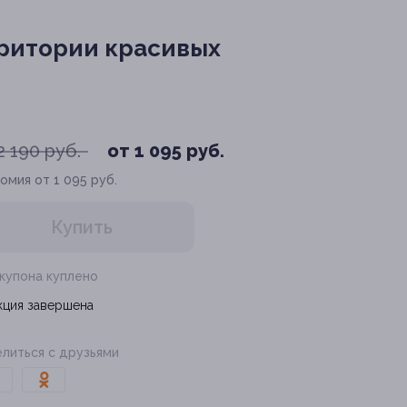
рритории красивых
2 190 руб.
от 1 095 руб.
омия от 1 095 руб.
Купить
 купона куплено
кция завершена
литься с друзьями