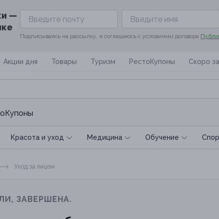
ки —
ике
Подписываясь на рассылку, я соглашаюсь с условиями договора
Публи
Акции дня
Товары
Туризм
РестоКупоны
Скоро з
оКупоны
Красота и уход
Медицина
Обучение
Спoр
Уход за лицом
ЛИ, ЗАВЕРШЕНА.