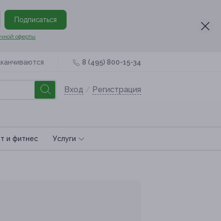
Подписаться
чной оферты
аканчиваются
8 (495) 800-15-34
Вход
/
Регистрация
т и фитнес
Услуги