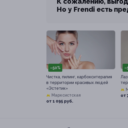
К сожалению, выгод
Но у Frendi есть пр
–50%
–
Чистка, пилинг, карбокситерапия
Лаз
в территории красивых людей
тер
«Эстетик»
Марксистская
от 
от 1 095 руб.