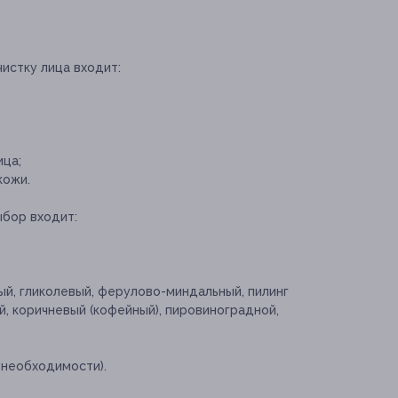
чистку лица входит:
ица;
кожи.
ыбор входит:
ый, гликолевый, ферулово-миндальный, пилинг
й, коричневый (кофейный), пировиноградной,
 необходимости).