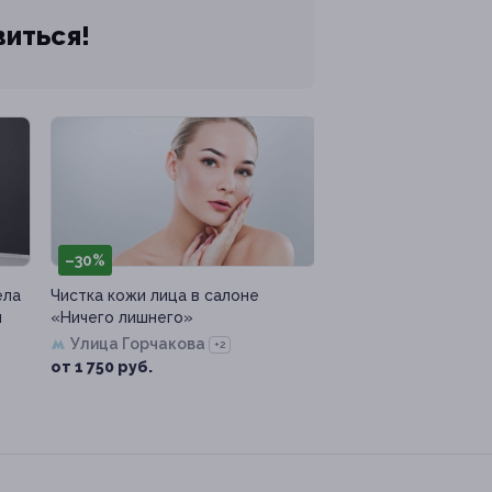
виться!
–30%
ела
Чистка кожи лица в салоне
й
«Ничего лишнего»
Улица Горчакова
+2
от 1 750 руб.