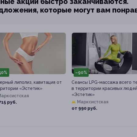
ные акции быстро заканчиваются.
едложения, которые могут вам понра
50%
–90%
ерный липолиз, кавитация от
Сеансы LPG-массажа всего т
ритории «Эстетик»
в территории красивых люде
«Эстетик»
Марксистская
Марксистская
715 руб.
от 990 руб.