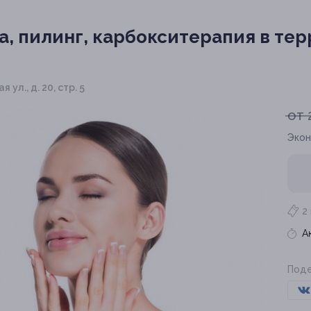
а, пилинг, карбокситерапия в те
 ул., д. 20, стр. 5
от 
Экон
2
А
Поде