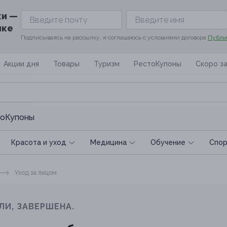
ки —
ике
Подписываясь на рассылку, я соглашаюсь с условиями договора
Публи
Акции дня
Товары
Туризм
РестоКупоны
Скоро з
оКупоны
Красота и уход
Медицина
Обучение
Спoр
Уход за лицом
ЛИ, ЗАВЕРШЕНА.