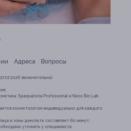
я
тии
Адреса
Вопросы
27.07.2026 (включительно).
ия;
етика: Spaquatoria Professional и Neos Bio Lab
рается косметологом индивидуально для каждого
ица и зоны декольте составляет 60 минут;
еобходимо уточнять у специалиста;