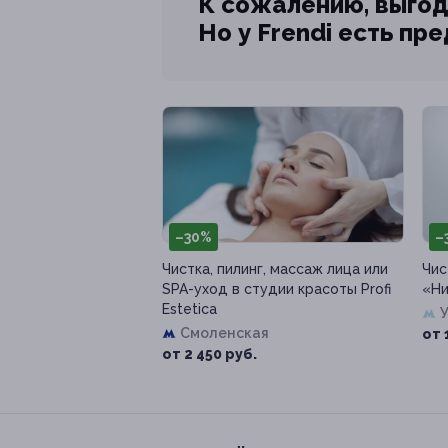
К сожалению, выгод
Но у Frendi есть пр
–30%
–
Чистка, пилинг, массаж лица или
Чис
SPA-уход в студии красоты Profi
«Ни
Estetica
Смоленская
от 
от 2 450 руб.