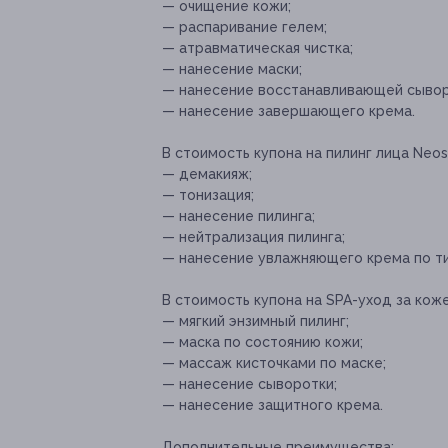
— очищение кожи;
— распаривание гелем;
— атравматическая чистка;
— нанесение маски;
— нанесение восстанавливающей сывор
— нанесение завершающего крема.
В стоимость купона на пилинг лица Neos
— демакияж;
— тонизация;
— нанесение пилинга;
— нейтрализация пилинга;
— нанесение увлажняющего крема по ти
В стоимость купона на SPA-уход за коже
— мягкий энзимный пилинг;
— маска по состоянию кожи;
— массаж кисточками по маске;
— нанесение сыворотки;
— нанесение защитного крема.
Дополнительные преимущества: