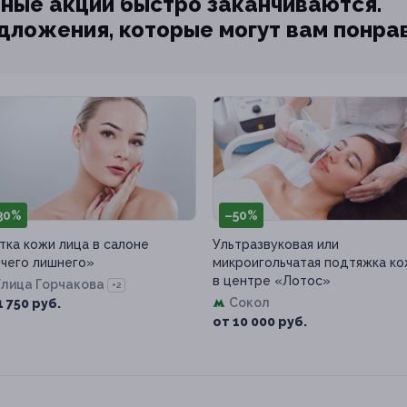
ные акции быстро заканчиваются.
едложения, которые могут вам понра
30%
–50%
тка кожи лица в салоне
Ультразвуковая или
чего лишнего»
микроигольчатая подтяжка к
в центре «Лотос»
Улица Горчакова
+2
Сокол
1 750 руб.
от 10 000 руб.