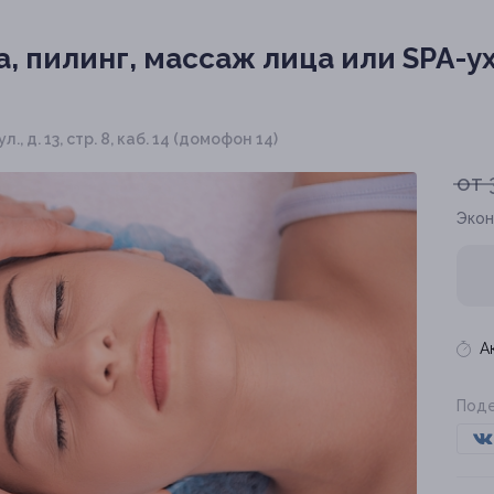
, пилинг, массаж лица или SPA-у
., д. 13, стр. 8, каб. 14 (домофон 14)
от 
Экон
А
Поде