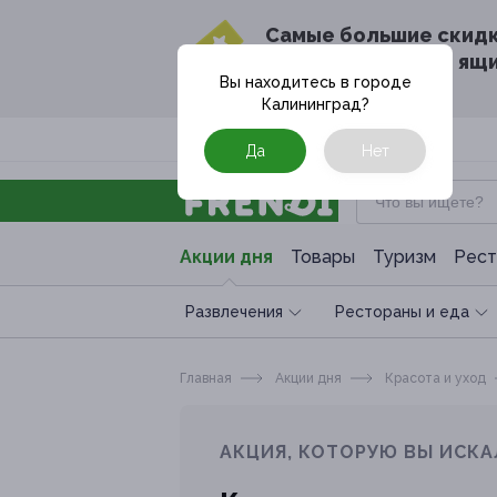
Cамые большие скид
в твоём почтовом ящ
Вы находитесь в городе
Калининград
?
Москва
Да
Нет
Акции дня
Товары
Туризм
Рест
Развлечения
Рестораны и еда
Главная
Акции дня
Красота и уход
АКЦИЯ, КОТОРУЮ ВЫ ИСКА