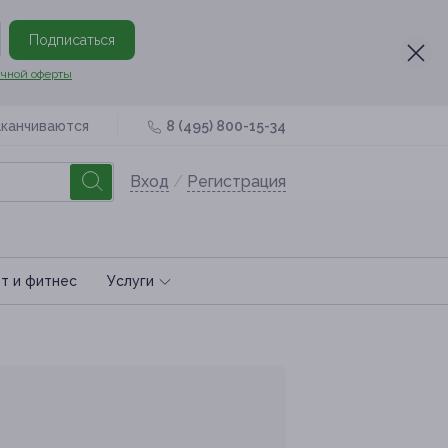
Подписаться
чной оферты
аканчиваются
8 (495) 800-15-34
Вход
/
Регистрация
т и фитнес
Услуги