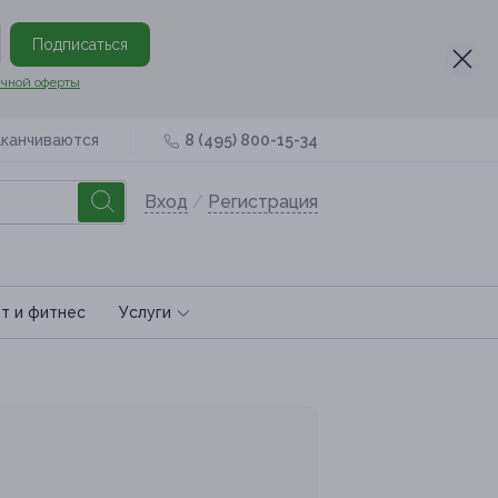
Подписаться
чной оферты
аканчиваются
8 (495) 800-15-34
Вход
/
Регистрация
т и фитнес
Услуги