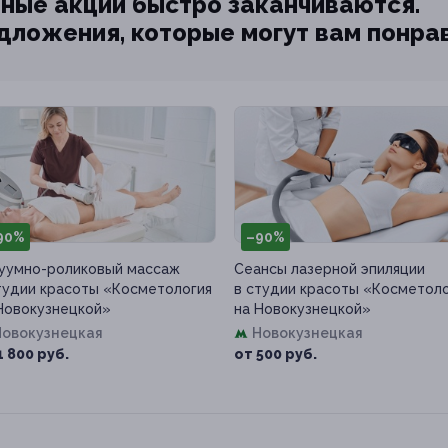
ные акции быстро заканчиваются.
едложения, которые могут вам понра
90%
–90%
уумно-роликовый массаж
Сеансы лазерной эпиляции
тудии красоты «Косметология
в студии красоты «Косметол
Новокузнецкой»
на Новокузнецкой»
Новокузнецкая
Новокузнецкая
1 800 руб.
от 500 руб.