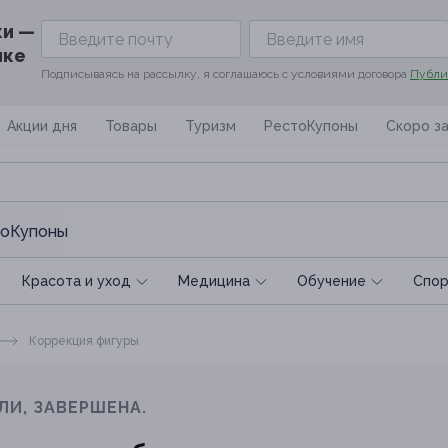
ки —
ике
Подписываясь на рассылку, я соглашаюсь с условиями договора
Публи
Акции дня
Товары
Туризм
РестоКупоны
Скоро з
оКупоны
Красота и уход
Медицина
Обучение
Спoр
Коррекция фигуры
ЛИ, ЗАВЕРШЕНА.