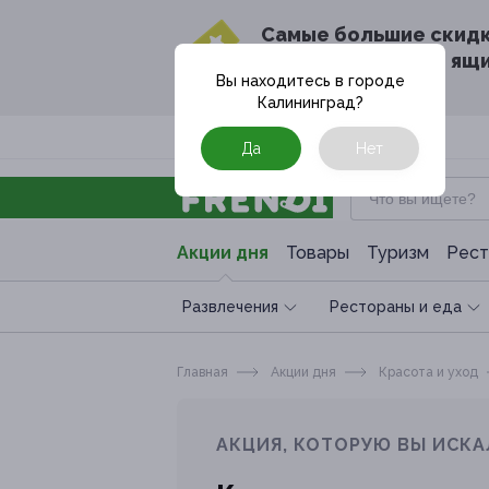
Cамые большие скид
в твоём почтовом ящ
Вы находитесь в городе
Калининград
?
Москва
Да
Нет
Акции дня
Товары
Туризм
Рест
Развлечения
Рестораны и еда
Главная
Акции дня
Красота и уход
АКЦИЯ, КОТОРУЮ ВЫ ИСКА