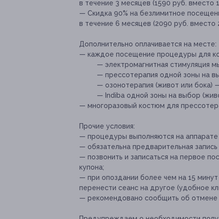
в течение 3 месяцев (1590 руб. вместо 1
— Скидка 90% на безлимитное посещен
в течение 6 месяцев (2090 руб. вместо 
Дополнительно оплачивается на месте:
— каждое посещение процедуры для ко
— электромагнитная стимуляция мы
— прессотерапия одной зоны на выбо
— озонотерапия (живот или бока) —
— Indiba одной зоны на выбор (живо
— многоразовый костюм для прессотера
Прочие условия:
— процедуры выполняются на аппарате 
— обязательна предварительная запись
— позвонить и записаться на первое п
купона;
— при опоздании более чем на 15 минут
перенести сеанс на другое (удобное кл
— рекомендовано сообщить об отмене и
Предупреждаем о необходимости получ