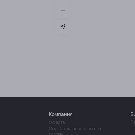
Компания
Б
Оферта
П
Обработка персональных
П
данных