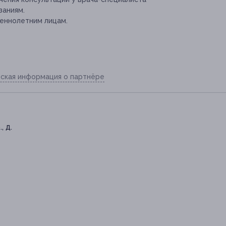
заниям.
еннолетним лицам.
ская информация о партнёре
, д.