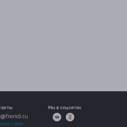
такты
Мы в соцсетях
o@frendi.ru
аться с нами