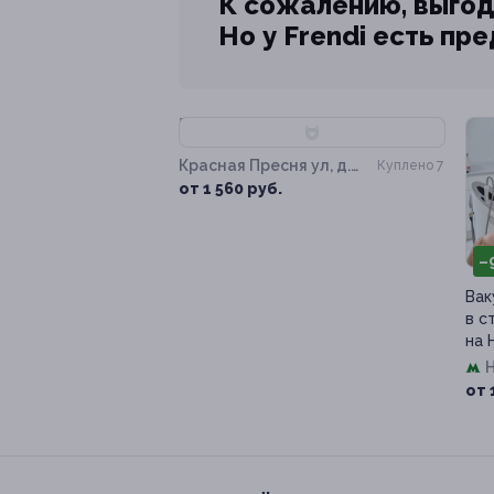
К сожалению, выгод
Но у Frendi есть пр
–60%
Красная Пресня ул, д.
Куплено 7
30
от 1 560 руб.
–
Вак
в с
на 
от 