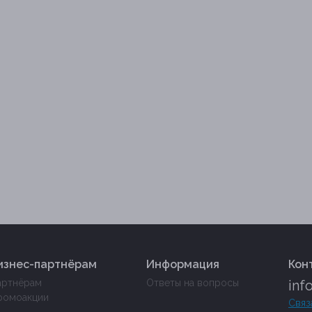
изнес-партнёрам
Информация
Кон
артнёрам
Ответы на вопросы
inf
ромоакции
Связ