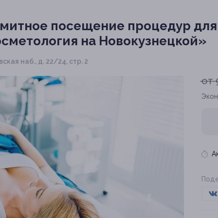
митное посещение процедур для
осметология на Новокузнецкой»
ская наб., д. 22/24, стр. 2
от 
Экон
А
Поде