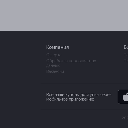
Компания
Б
Оферта
П
Обработка персональных
П
данных
Вакансии
Все наши купоны доступны через
мобильное приложение:
202