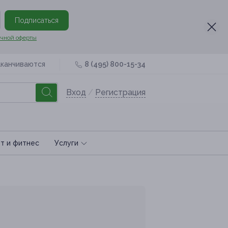
Подписаться
чной оферты
аканчиваются
8 (495) 800-15-34
Вход
/
Регистрация
т и фитнес
Услуги