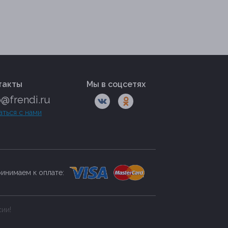
такты
Мы в соцсетях
o@frendi.ru
аться с нами
инимаем к оплате:
сии!