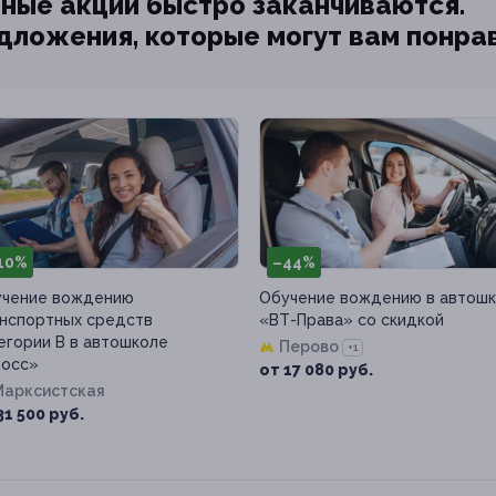
ные акции быстро заканчиваются.
едложения, которые могут вам понра
10%
–44%
чение вождению
Обучение вождению в автош
нспортных средств
«ВТ-Права» со скидкой
егории B в автошколе
Перово
+1
росс»
от 17 080 руб.
Марксистская
31 500 руб.