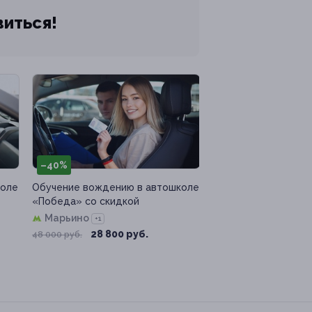
виться!
–40%
коле
Обучение вождению в автошколе
«Победа» со скидкой
Марьино
+1
28 800 руб.
48 000 руб.