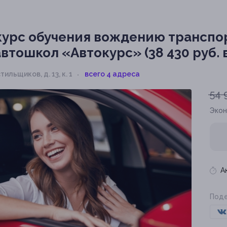
урс обучения вождению транспо
втошкол «Автокурс» (38 430 руб. в
тильщиков, д. 13, к. 1
всего 4 адреса
54 
Эко
А
Поде