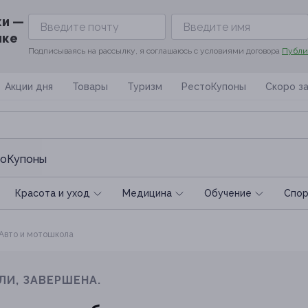
ки —
ике
Подписываясь на рассылку, я соглашаюсь с условиями договора
Публи
Акции дня
Товары
Туризм
РестоКупоны
Скоро з
оКупоны
Красота и уход
Медицина
Обучение
Спoр
Авто и мотошкола
ЛИ, ЗАВЕРШЕНА.