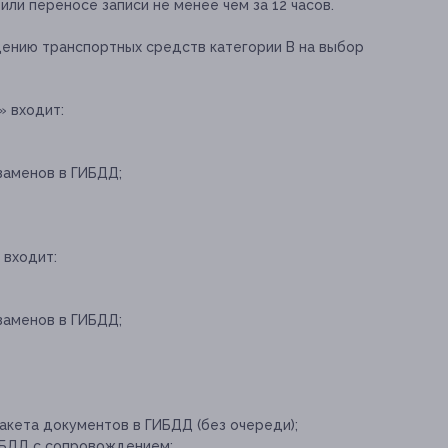
ли переносе записи не менее чем за 12 часов.
дению транспортных средств категории В на выбор
» входит:
заменов в ГИБДД;
 входит:
заменов в ГИБДД;
акета документов в ГИБДД (без очереди);
ИБДД с сопровождением;