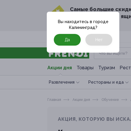
Cамые большие скид
в твоём почтовом ящ
Вы находитесь в городе
Калининград
?
Москва
Да
Нет
Акции дня
Товары
Туризм
Рест
Развлечения
Рестораны и еда
Главная
Акции дня
Обучение
АКЦИЯ, КОТОРУЮ ВЫ ИСКА