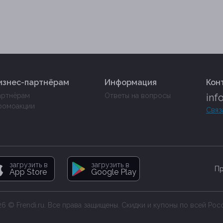
изнес-партнёрам
Информация
Кон
артнёрам
Ответы на вопросы
inf
ромоакции
Связ
загрузить в
загрузить в
Пр
App Store
Google Play
6 © Frendi.ru. Все права защищены. Скидки и купоны по всей Рос