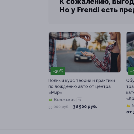
К сожалению, выгод
Но у Frendi есть пр
–30%
–
Полный курс теории и практики
Обу
по вождению авто от центра
тра
«Мир»
кат
«К
Волжская
+1
38 500 руб.
55 000 руб.
от 