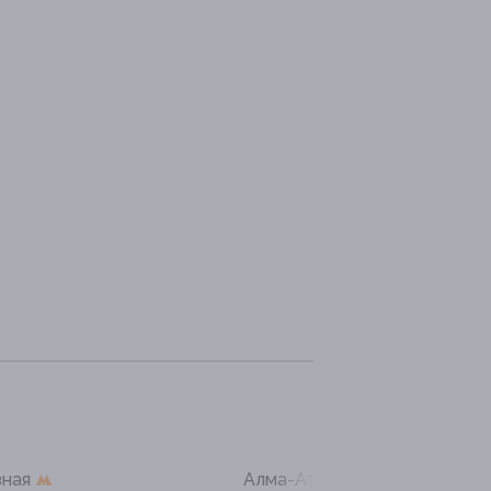
зная
Алма-Атинская