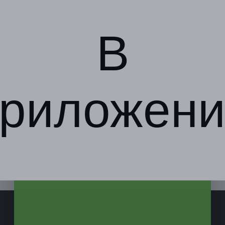
В
риложени