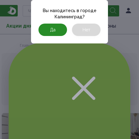
Вы находитесь в городе
Калининград
?
Акции дня
Товары
Туризм
РестоКупоны
Да
Нет
Главная
АКЦИЯ, КОТОРУЮ ВЫ ИСКАЛИ, ЗАВЕРШЕНА.
К сожалению, выгодные акции быстро
заканчиваются.
Но у Frendi есть предложения, которые
могут вам понравиться!