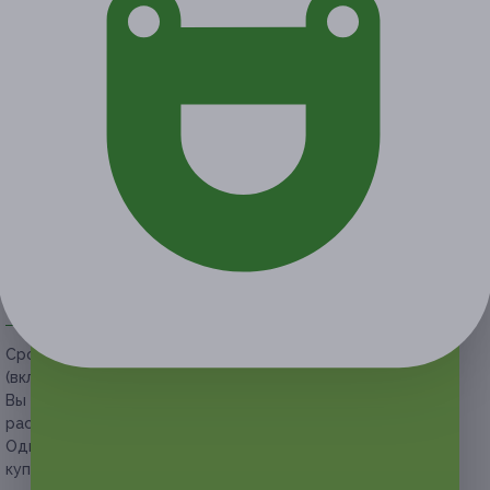
Экономия от 1 005 руб.
12 купонов куплено
Акция завершена
Поделиться с друзьями
Начало действия
Окончание действия
28 марта 2021 г.
29 июня 2021 г.
Условия
Описание
Гарантии
Адреса
Вопросы
Срок действия купонов:
с 29.03.2021 до 29.06.2021
(включительно).
Вы можете предъявить купон в электронном или
распечатанном виде.
Один человек может купить неограниченное количество
купонов для себя или в подарок.