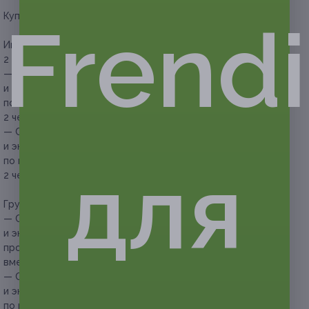
Купон действует на следующие виды услуг:
Frendi
Индивидуальная программа (состав группы — 1–
2 человека):
— Скидка 67% на мастер-класс по росписи подноса
и экскурсию по музею для одного взрослого
по индивидуальной программе (состав группы — 1–
2 человека) (1650 руб. вместо 5000 руб.)
— Скидка 69% на мастер-класс по росписи подноса
и экскурсию по музею для одного ребенка от 4 до 6 лет
для
по индивидуальной программе (состав группы — 1–
2 человека) (1240 руб. вместо 4000 руб.)
Групповая программа (состав группы — 3–9 человек):
— Скидка 65% на мастер-класс по росписи подноса
и экскурсию по музею для одного взрослого по групповой
программе (состав группы — 3–9 человек) (700 руб.
вместо 2000 руб.)
— Скидка 67% на мастер-класс по росписи подноса
и экскурсию по музею для одного ребенка от 4 до 16 лет
по групповой программе (состав группы — 3–9 человек)