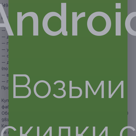
Androi
(495 руб. вместо 1500 руб.)
В стоимость купона входит:
— встреча гостей и знакомство;
— экскурсия по музею (1 час);
— демонстрация художником росписи подноса;
— просмотр кинофильма о производстве;
— участие в мастер-классе по росписи подноса;
— сушка и лакировка подноса;
— доставка подноса в московское представительство
(по желанию);
Возьми
— все необходимые материалы;
— посещение сувенирного магазина.
Продолжительность программы — 2 часа.
Купон не распространяется на другие спецпредложения
фабрики.
Обязательна предварительная запись по телефону +7 (495)
скидки 
981-39-89 за день до планируемой даты посещения.
Клиент обязан сообщить об отмене или переносе записи
не менее чем за 12 часов до посещения.