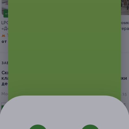
–90%
–30%
LPG-массаж в студии красоты
Мастер-класс, арт-пикник
«Дентал Бьюти Бутик»
арт-свидание от мастера
Третьяковская
Дубровка
+3
от 990 руб.
от 2 450 руб.
ЗАВЕРШЁННАЯ АКЦИЯ
Скидка до 69%.
Экскурсия по музею и мастер-
класс по росписи подноса от Жостовской фабрики
декоративной росписи
Московская обл., г. о. Мытищи, д. Жостово, ул. Дивная, стр. 15
- 67%
от 1 500 руб.
от 495 руб.