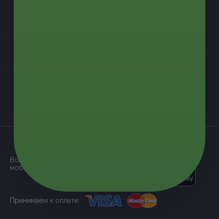
Информация
Контакты
Мы в соцсетях
загрузить в
App Store
Все наши купоны доступны через
мобильное приложение:
загрузить в
Google Play
Принимаем к оплате: