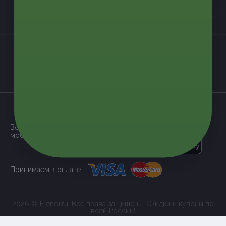
Контакты
Мы в соцсетях
загрузить в
App Store
Все наши купоны доступны через
мобильное приложение:
загрузить в
Google Play
Принимаем к оплате:
2026 © Frendi.ru. Все права защищены. Скидки и купоны по
всей России!