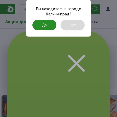
Вы находитесь в городе
Калининград
?
Акции дня
Товары
Туризм
РестоКупоны
Да
Нет
Главная
РестоКупоны
Рестораны и кафе
АКЦИЯ, КОТОРУЮ ВЫ ИСКАЛИ, ЗАВЕРШЕНА.
К сожалению, выгодные акции быстро
заканчиваются.
Но у Frendi есть предложения, которые
могут вам понравиться!