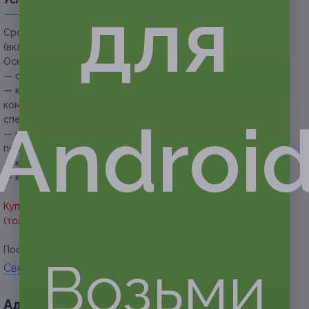
для
Условия
Описание
Гарантии
Адреса
Вопросы
Срок действия купонов:
с 25.05.2026 до 02.08.2026
(включительно).
Основные условия:
— один купон действует на одного человека;
— купон не распространяется на бизнес-ланчи (вьет-
комбо), внутренние акции, сеты и другие
Androi
спецпредложения, а также на доставку и самовывоз;
— в связи с высокой загруженностью ресторан с пятницы
по воскресенье принимает по купонам с 10:00 до 13:00;
— купон необходимо предъявить перед заказом;
— купон не распространяется в праздничные дни.
Купон дает право скидки 30% на меню кухни и напитки
(только безалкогольные) без ограничения суммы чека.
Посмотреть
меню
.
Возьми
Свернуть
Адресa