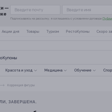
ки —
ике
Подписываясь на рассылку, я соглашаюсь с условиями договора
Публи
Акции дня
Товары
Туризм
РестоКупоны
Скоро з
оКупоны
Красота и уход
Медицина
Обучение
Спoр
Коррекция фигуры
ЛИ, ЗАВЕРШЕНА.