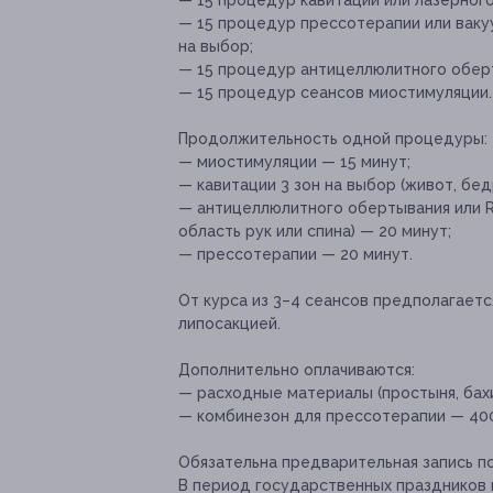
— 15 процедур кавитации или лазерного
— 15 процедур прессотерапии или вакуу
на выбор;
— 15 процедур антицеллюлитного оберт
— 15 процедур сеансов миостимуляции.
Продолжительность одной процедуры:
— миостимуляции — 15 минут;
— кавитации 3 зон на выбор (живот, бедр
— антицеллюлитного обертывания или RF
область рук или спина) — 20 минут;
— прессотерапии — 20 минут.
От курса из 3–4 сеансов предполагаетс
липосакцией.
Дополнительно оплачиваются:
— расходные материалы (простыня, бахи
— комбинезон для прессотерапии — 400 
Обязательна предварительная запись п
В период государственных праздников 