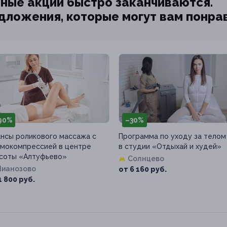
ные акции быстро заканчиваются.
едложения, которые могут вам понра
90%
–30%
нсы роликового массажа с
Программа по уходу за телом
мокомпрессией в центре
в студии «Отдыхай и худей»
соты «Алтуфьево»
Солнцево
Лианозово
от 6 160 руб.
1 800 руб.