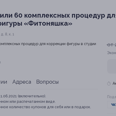
 или 60 комплексных процедур д
 фигуры «Фитоняшка»
. 8, к. 1
от 
Экон
я
тии
Адреса
Вопросы
А
11.06.2021 (включительно).
Поде
нном или распечатанном виде.
ное количество купонов для себя или в подарок.