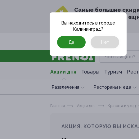
Cамые большие скид
в твоём почтовом ящ
Вы находитесь в городе
Калининград
?
Москва
Да
Нет
Акции дня
Товары
Туризм
Рест
Развлечения
Рестораны и еда
Главная
Акции дня
Красота и уход
АКЦИЯ, КОТОРУЮ ВЫ ИСКА