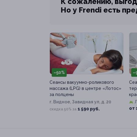
К сожалению, выгод
Но у Frendi есть пр
–50%
–
Сеансы вакуумно-роликового
Cеа
массажа (LPG) в центре «Лотос»
тер
за полцены
кра
г. Видное, Завидная ул, д. 20
от 
1 590 руб.
скидка 50% за