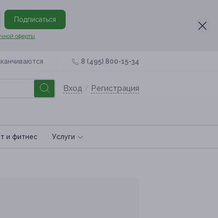
Подписаться
чной оферты
аканчиваются
8 (495) 800-15-34
Вход
/
Регистрация
т и фитнес
Услуги