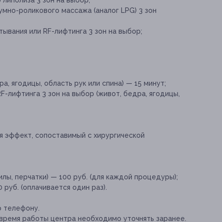
 липолиза 3 зон на выбор;
мно-роликового массажа (аналог LPG) 3 зон
ывания или RF-лифтинга 3 зон на выбор;
а, ягодицы, область рук или спина) — 15 минут;
-лифтинга 3 зон на выбор (живот, бедра, ягодицы,
я эффект, сопоставимый с хирургической
лы, перчатки) — 100 руб. (для каждой процедуры);
руб. (оплачивается один раз).
о телефону.
время работы центра необходимо уточнять заранее.