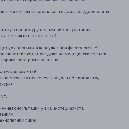
апись может быть перенесена на другое удобное для
цинскую процедуру первичной консультации
ия вен нижних конечностей.
оцедуру первичной консультации флеболога и УЗ-
конечностей входят следующие медицинские услуги:
 варикозного расширения вен;
жних конечностей;
й по результатам консультации и обследования;
ечения;
нут.
ения консультации у врача-специалиста
заниям.
еннолетним лицам.