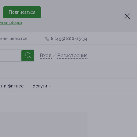
Подписаться
чной оферты
аканчиваются
8 (495) 800-15-34
Вход
/
Регистрация
т и фитнес
Услуги