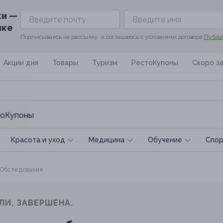
ки —
ике
Подписываясь на рассылку, я соглашаюсь с условиями договора
Публи
Акции дня
Товары
Туризм
РестоКупоны
Скоро з
оКупоны
Красота и уход
Медицина
Обучение
Спoр
Обследования
ЛИ, ЗАВЕРШЕНА.