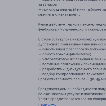
за 12 часов;
— при опоздании на 15 минут и более з
клиники и клиента время.
Купон действует на комплексную меди
флеболога и УЗ-дуплексного сканирован
В стоимость купона на комплексную пр
дуплексного сканирования вен нижних 
— консультация флеболога по вопросам
— осмотр врачом-флебологом;
— ультразвуковое исследование вен ни
— получение заключения и рекомендаци
— разработка индивидуального плана л
— подбор компрессионного трикотажа.
Продолжительность сеанса — 30–45 ми
Предупреждаем о необходимости получ
по оказываемым услугам и противопока
Услуга предоставляется только соверш
Свернуть