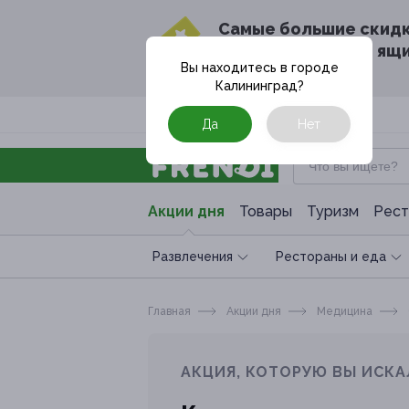
Cамые большие скид
в твоём почтовом ящ
Вы находитесь в городе
Калининград
?
Москва
Да
Нет
Акции дня
Товары
Туризм
Рест
Развлечения
Рестораны и еда
Главная
Акции дня
Медицина
АКЦИЯ, КОТОРУЮ ВЫ ИСКА