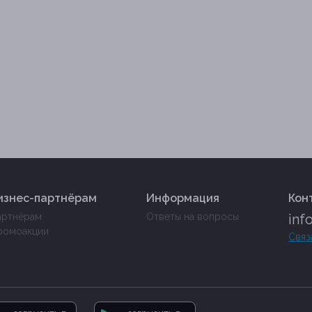
изнес-партнёрам
Информация
Кон
артнёрам
Ответы на вопросы
inf
ромоакции
Связ