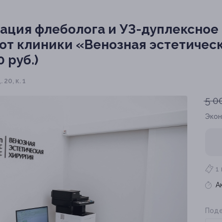
ация флеболога и УЗ-дуплексное
от клиники «Венозная эстетичес
 руб.)
 20, к. 1
5 0
Эко
1
А
Поде