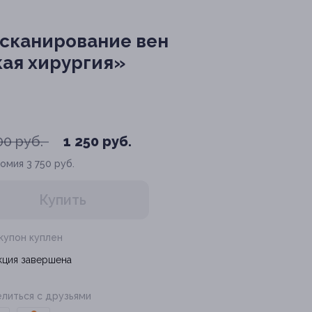
 сканирование вен
кая хирургия»
00 руб.
1 250 руб.
номия
3 750 руб.
Купить
 купон куплен
кция завершена
литься с друзьями