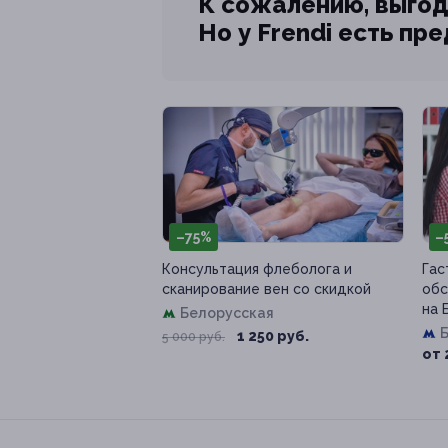
К сожалению, выгод
Но у Frendi есть пр
–75%
–
Консультация флеболога и
Гас
сканирование вен со скидкой
обс
на 
Белорусская
1 250 руб.
5 000 руб.
от 