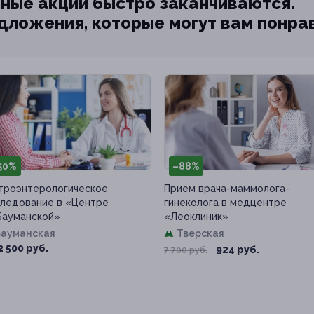
ные акции быстро заканчиваются.
едложения, которые могут вам понра
50%
–88%
троэнтерологическое
Прием врача-маммолога-
ледование в «Центре
гинеколога в медцентре
Бауманской»
«Леоклиник»
Бауманская
Тверская
2 500 руб.
924 руб.
7 700 руб.