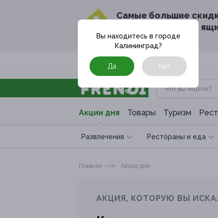
Cамые большие скид
в твоём почтовом ящ
Вы находитесь в городе
Калининград
?
Москва
Да
Нет
Акции дня
Товары
Туризм
Рест
Развлечения
Рестораны и еда
Главная
Акции дня
АКЦИЯ, КОТОРУЮ ВЫ ИСКА