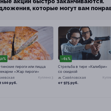
ные акции быстро заканчиваются.
едложения, которые могут вам понра
50%
–61%
тинские пироги или пицца
Стрельба в тире «Калибри»
пекарни «Жар пироги»
со скидкой
Киевская
Савёловская
Куплено 3
Купле
2 100 руб.
от 975 руб.