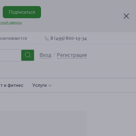
Подписаться
чной оферты
аканчиваются
8 (495) 800-15-34
Вход
/
Регистрация
т и фитнес
Услуги