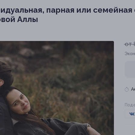
идуальная, парная или семейная
овой Аллы
от 
Экон
А
Поде