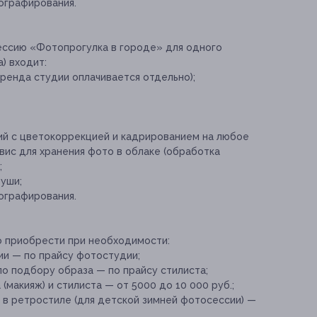
ографирования.
ессию «Фотопрогулка в городе» для одного
) входит:
ренда студии оплачивается отдельно);
ий с цветокоррекцией и кадрированием на любое
рвис для хранения фото в облаке (обработка
;
туши;
ографирования.
о приобрести при необходимости:
и — по прайсу фотостудии;
по подбору образа — по прайсу стилиста;
макияж) и стилиста — от 5000 до 10 000 руб.;
в ретростиле (для детской зимней фотосессии) —