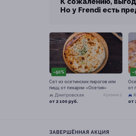
К сожалению, выгод
Но у Frendi есть пр
–50%
–
Сет из осетинских пирогов или
Осе
пицц от пекарни «Осетия»
от 
Дмитровская
Куплено 2
от 2 100 руб.
от 
ЗАВЕРШЁННАЯ АКЦИЯ