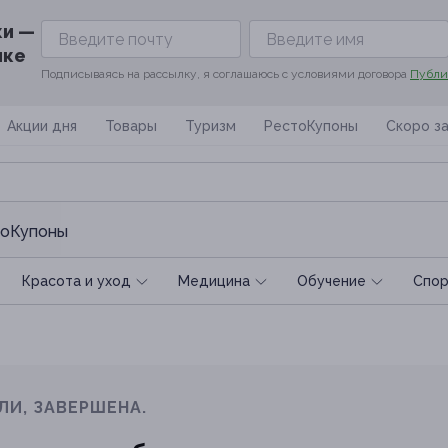
ки —
ике
Подписываясь на рассылку, я соглашаюсь с условиями договора
Публи
Акции дня
Товары
Туризм
РестоКупоны
Скоро з
оКупоны
Красота и уход
Медицина
Обучение
Спoр
ЛИ, ЗАВЕРШЕНА.