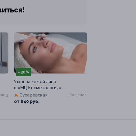
виться!
–30%
Уход за кожей лица
в «МЦ Косметология»
Сухаревская
но 3
Куплено 1
от 840 руб.