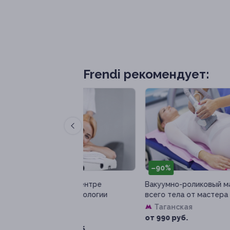
Frendi рекомендует:
–90%
–
а в центре
Вакуумно-роликовый массаж
Сеа
осметологии
всего тела от мастера Сауле
в с
Bod
Таганская
от 990 руб.
от 
00 руб.