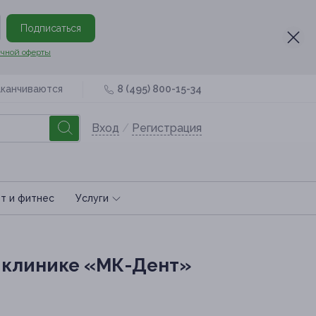
Подписаться
чной оферты
аканчиваются
8 (495) 800-15-34
Вход
/
Регистрация
т и фитнес
Услуги
й клинике «МК-Дент»