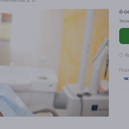
кобелевская, д. 12
8 0
Эко
В
Поде