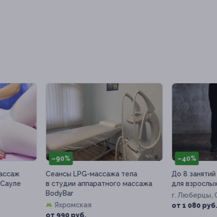
90%
–40%
нсы LPG-массажа тела
До 8 занятий аргентинским та
тудии аппаратного массажа
для взрослых
yBar
г. Люберцы, Октябрьский пр-т
Яхромская
д. 193
от 1 080 руб.
990 руб.