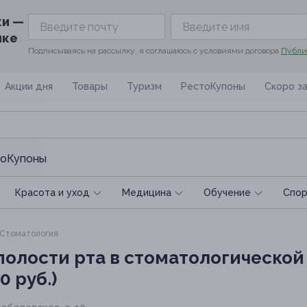
ки —
ике
Подписываясь на рассылку, я соглашаюсь с условиями договора
Публи
Акции дня
Товары
Туризм
РестоКупоны
Скоро з
оКупоны
Красота и уход
Медицина
Обучение
Спoр
Стоматология
полости рта в стоматологическо
0 руб.)